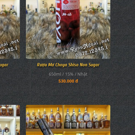
ugar
Rượu Mơ Choya Shiso Non Sugar
650ml / 15% / Nhật
530.000 đ