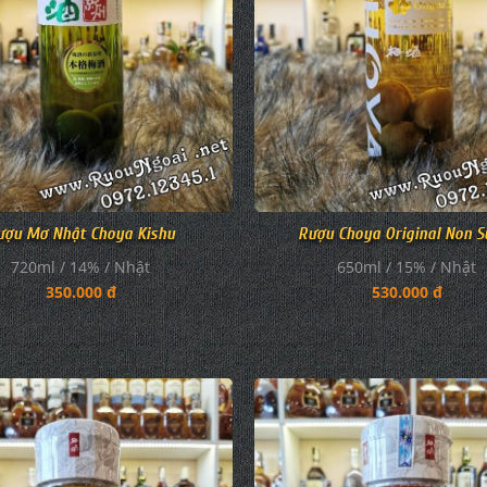
ượu Mơ Nhật Choya Kishu
Rượu Choya Original Non S
720ml / 14% / Nhật
650ml / 15% / Nhật
350.000 đ
530.000 đ