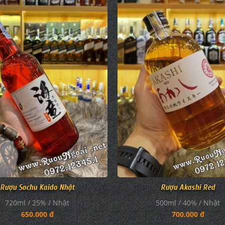
Rượu Sochu Kaido Nhật
Rượu Akashi Red
720ml / 25% / Nhật
500ml / 40% / Nhật
650.000 đ
700.000 đ