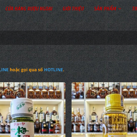
CỬA HÀNG RƯỢU NGOẠI
GIỚI THIỆU
SẢN PHẨM
TI
LINE
hoặc gọi qua số
HOTLINE
.