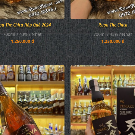
ợu The Chita Hộp Quà 2024
Rượu The Chita
700ml / 43% / Nhật
700ml / 43% / Nhật
1.250.000 đ
1.250.000 đ