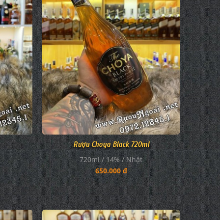
Rượu Choya Black 720ml
720ml / 14% / Nhật
650.000 đ