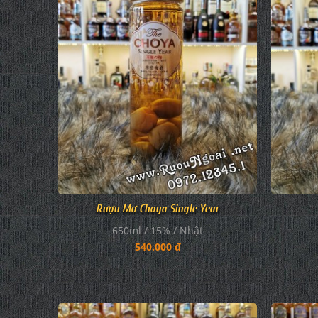
Rượu Mơ Choya Single Year
650ml / 15% / Nhật
540.000 đ