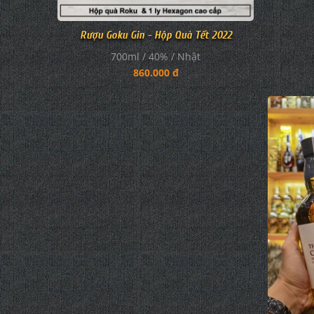
Rượu Goku Gin - Hộp Quà Tết 2022
700ml / 40% / Nhật
860.000 đ