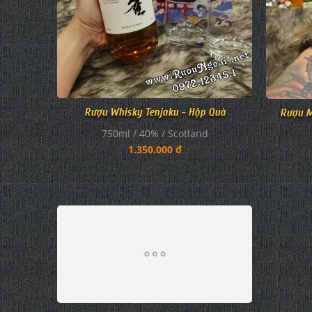
Rượu Whisky Tenjaku - Hộp Quà
Rượu M
750ml / 40% / Scotland
1.350.000 đ