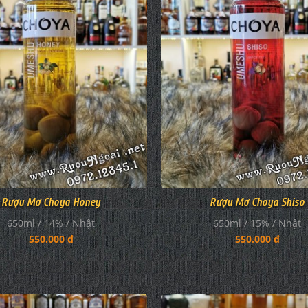
Rượu Mơ Choya Honey
Rượu Mơ Choya Shiso
650ml / 14% / Nhật
650ml / 15% / Nhật
550.000 đ
550.000 đ