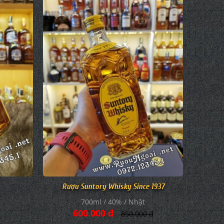
Rượu Suntory Whisky Since 1937
700ml / 40% / Nhật
600.000 đ
850.000 đ