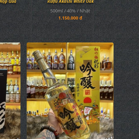
 Hộp Quà
Rượu Akashi White Oak
500ml / 40% / Nhật
1.150.000 đ