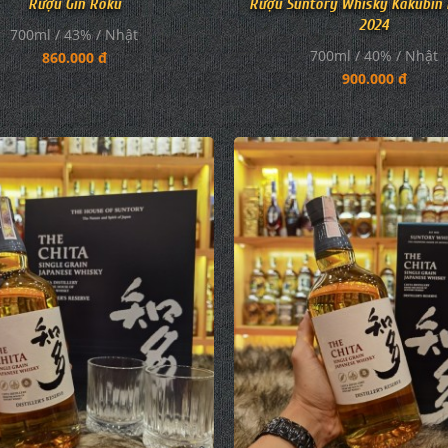
Rượu Gin Roku
Rượu Suntory Whisky Kakubin
2024
700ml / 43% / Nhật
700ml / 40% / Nhật
860.000 đ
900.000 đ