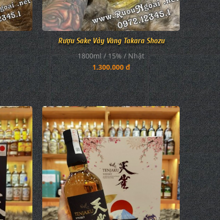
Rượu Sake Vảy Vàng Takara Shozu
1800ml / 15% / Nhật
1.300.000 đ