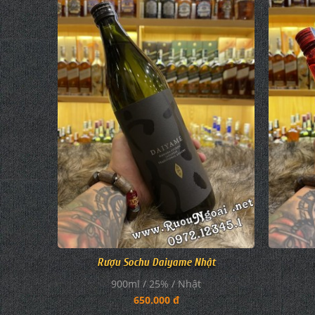
Rượu Sochu Daiyame Nhật
900ml / 25% / Nhật
650.000 đ