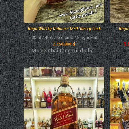
Rượu Whisky Dalmore 12YO Sherry Cask
Rượu 
700ml / 40% / Scotland / Single Malt
1.
2.150.000 đ
Mua 2 chai tặng túi du lịch