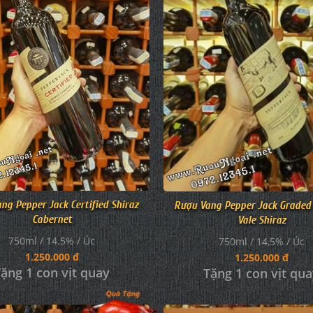
ng Pepper Jack Certified Shiraz
Rượu Vang Pepper Jack Graded
Cabernet
Vale Shiraz
750ml / 14.5% / Úc
750ml / 14,5% / Úc
1.250.000 đ
1.250.000 đ
ặng 1 con vịt quay
Tặng 1 con vịt qu