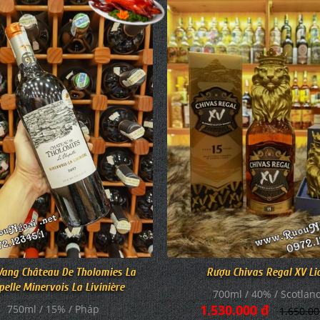
Rượu Chivas Regal XV Li
Vang Château De Tholomies La
pelle Minervois La Livinière
700ml / 40% / Scotlan
1.530.000 đ
750ml / 15% / Pháp
1.650.00