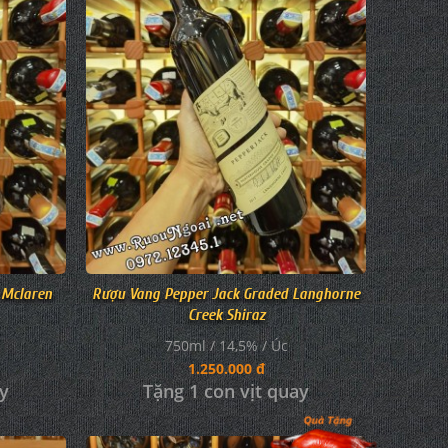
 Mclaren
Rượu Vang Pepper Jack Graded Langhorne
Creek Shiraz
750ml / 14,5% / Úc
1.250.000 đ
ay
Tặng 1 con vịt quay