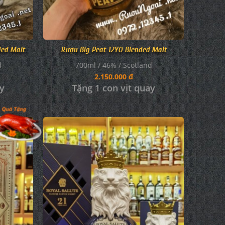
ded Malt
Rượu Big Peat 12YO Blended Malt
d
700ml / 46% / Scotland
2.150.000 đ
ay
Tặng 1 con vịt quay