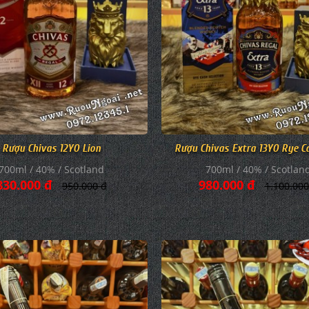
Rượu Chivas 12YO Lion
Rượu Chivas Extra 13YO Rye C
700ml / 40% / Scotland
700ml / 40% / Scotlan
830.000 đ
980.000 đ
950.000 đ
1.100.000