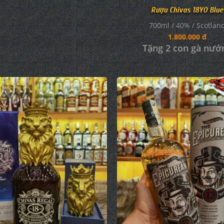
Rượu Chivas 18YO Blue
700ml / 40% / Scotlan
1.800.000 đ
Tặng 2 con gà nướ