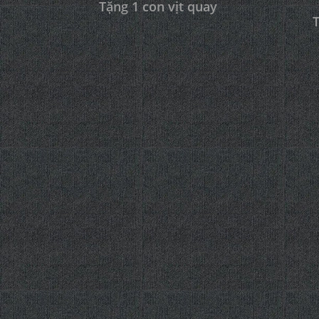
Tặng 1 con vịt quay
T