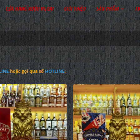
CỬA HÀNG RƯỢU NGOẠI
GIỚI THIỆU
SẢN PHẨM
TI
LINE
hoặc gọi qua số
HOTLINE
.