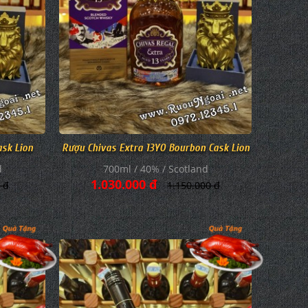
ask Lion
Rượu Chivas Extra 13YO Bourbon Cask Lion
d
700ml / 40% / Scotland
1.030.000 đ
 đ
1.150.000 đ