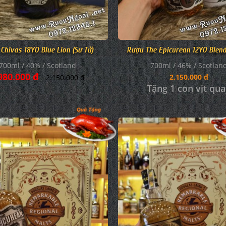
Chivas 18YO Blue Lion (Sư Tử)
Rượu The Epicurean 12YO Blen
700ml / 40% / Scotland
700ml / 46% / Scotlan
980.000 đ
2.150.000 đ
2.150.000 đ
Tặng 1 con vịt qu