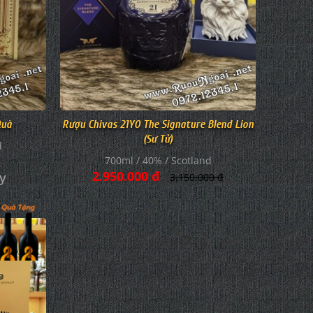
Quà
Rượu Chivas 21YO The Signature Blend Lion
(Sư Tử)
d
700ml / 40% / Scotland
2.950.000 đ
ay
3.150.000 đ