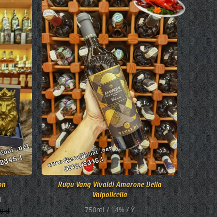
Rượu Vang Vivaldi Amarone Della
on
Valpolicella
d
750ml / 14% / Ý
0 đ