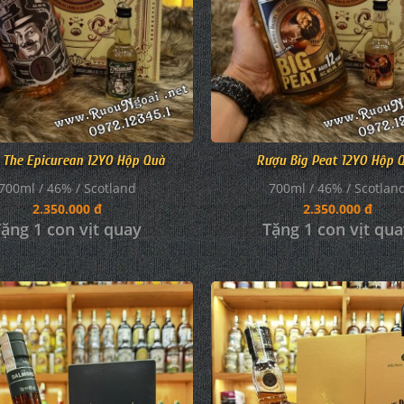
 The Epicurean 12YO Hộp Quà
Rượu Big Peat 12YO Hộp 
700ml / 46% / Scotland
700ml / 46% / Scotlan
2.350.000 đ
2.350.000 đ
ặng 1 con vịt quay
Tặng 1 con vịt qu