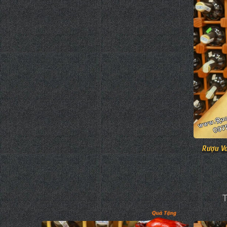
Rượu Va
T