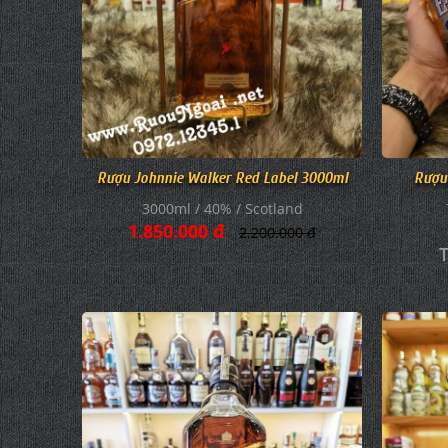
Rượu Johnnie Walker Red Label 3000ml
Rượu
3000ml / 40% / Scotland
1.850.000 đ
2.200.000 đ
T