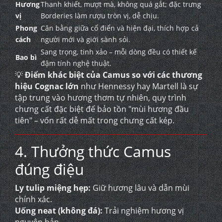
Hương
Thanh khiết, mượt mà, không quá gắt; đặc trưng
vị
Borderies làm rượu tròn vị, dễ chịu.
Phong
Cân bằng giữa cổ điển và hiện đại, thích hợp cả
cách
người mới và giới sành sỏi.
Sang trọng, tinh xảo – mỗi dòng đều có thiết kế
Bao bì
đậm tính nghệ thuật.
💡
Điểm khác biệt của Camus so với các thương
hiệu Cognac lớn
như Hennessy hay Martell là sự
tập trung vào hương thơm tự nhiên, quy trình
chưng cất đặc biệt để bảo tồn "mùi hương đầu
tiên" – vốn rất dễ mất trong chưng cất kép.
4. Thưởng thức Camus
đúng điệu
Ly tulip miệng hẹp:
Giữ hương lâu và dẫn mùi
chính xác.
Uống neat (không đá):
Trải nghiệm hương vị