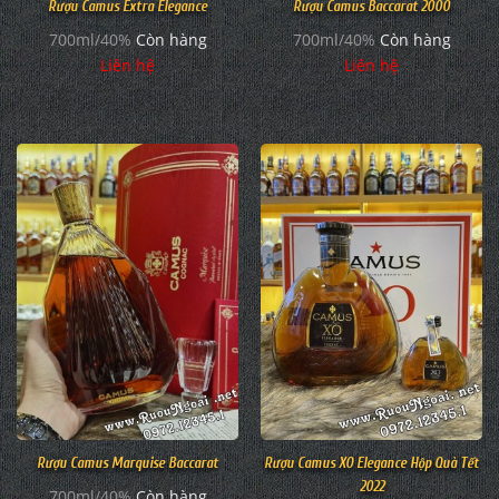
Rượu Camus Extra Elegance
Rượu Camus Baccarat 2000
700ml/40%
Còn hàng
700ml/40%
Còn hàng
Liên hệ
Liên hệ
Rượu Camus Marquise Baccarat
Rượu Camus XO Elegance Hộp Quà Tết
2022
700ml/40%
Còn hàng