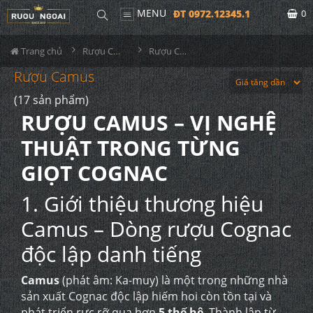
MENU
ĐT 0972.12345.1
0
Trang chủ
Rượu Cognac
Rượu Camus
Rượu Camus
(17 sản phẩm)
RƯỢU CAMUS – VỊ NGHỆ
THUẬT TRONG TỪNG
GIỌT COGNAC
1. Giới thiệu thương hiệu
Camus – Dòng rượu Cognac
độc lập danh tiếng
Camus
(phát âm: Ka-muy) là một trong những nhà
sản xuất Cognac độc lập hiếm hoi còn tồn tại và
phát triển rực rỡ qua hơn
5 thế hệ
. Thành lập từ