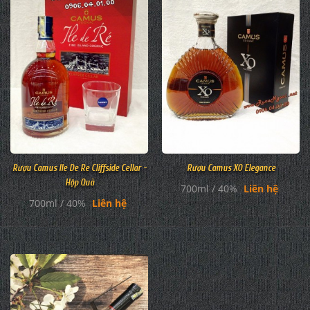
Rượu Camus Ile De Re Cliffside Cellar -
Rượu Camus XO Elegance
Hộp Quà
700ml / 40%
Liên hệ
700ml / 40%
Liên hệ