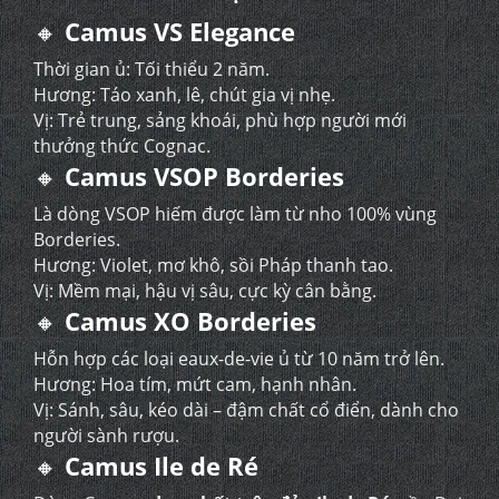
🔸
Camus VS Elegance
Thời gian ủ: Tối thiểu 2 năm.
Hương: Táo xanh, lê, chút gia vị nhẹ.
Vị: Trẻ trung, sảng khoái, phù hợp người mới
thưởng thức Cognac.
🔸
Camus VSOP Borderies
Là dòng VSOP hiếm được làm từ nho 100% vùng
Borderies.
Hương: Violet, mơ khô, sồi Pháp thanh tao.
Vị: Mềm mại, hậu vị sâu, cực kỳ cân bằng.
🔸
Camus XO Borderies
Hỗn hợp các loại eaux-de-vie ủ từ 10 năm trở lên.
Hương: Hoa tím, mứt cam, hạnh nhân.
Vị: Sánh, sâu, kéo dài – đậm chất cổ điển, dành cho
người sành rượu.
🔸
Camus Ile de Ré