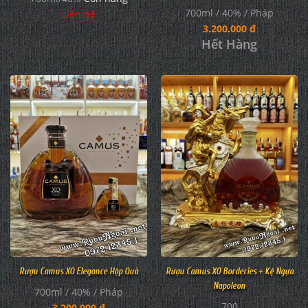
700ml / 40% / Pháp
Liên hệ
3.200.000 đ
Hết Hàng
Rượu Camus XO Elegance Hộp Quà
Rượu Camus XO Borderies + Kệ Ngựa
Napoleon
700ml / 40% / Pháp
700
3.200.000 đ