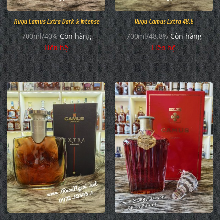
Rượu Camus Extra Dark & Intense
Rượu Camus Extra 48.8
700ml/40%
Còn hàng
700ml/48.8%
Còn hàng
Liên hệ
Liên hệ