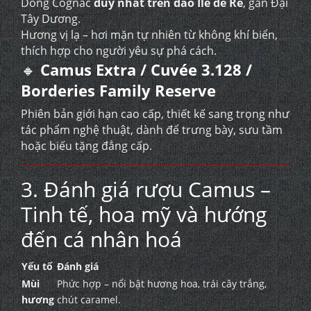
Dòng Cognac
duy nhất trên đảo Ile de Ré
, gần Đại
Tây Dương.
Hương vị lạ – hơi mặn tự nhiên từ không khí biển,
thích hợp cho người yêu sự phá cách.
🔸
Camus Extra / Cuvée 3.128 /
Borderies Family Reserve
Phiên bản giới hạn cao cấp, thiết kế sang trọng như
tác phẩm nghệ thuật, dành để trưng bày, sưu tầm
hoặc biếu tặng đẳng cấp.
3. Đánh giá rượu Camus –
Tinh tế, hoa mỹ và hướng
đến cá nhân hoá
Yếu tố
Đánh giá
Mùi
Phức hợp – nổi bật hương hoa, trái cây trắng,
hương
chút caramel.