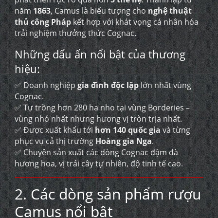
năm
1863
, Camus là biểu tượng cho
nghệ thuật
thủ công Pháp
kết hợp với khát vọng cá nhân hóa
trải nghiệm thưởng thức Cognac.
Những dấu ấn nổi bật của thương
hiệu:
✅ Doanh nghiệp
gia đình độc lập
lớn nhất vùng
Cognac.
✅ Tự trồng hơn 280 ha nho tại vùng Borderies –
vùng nhỏ nhất nhưng hương vị tròn trịa nhất.
✅ Được xuất khẩu tới
hơn 140 quốc gia
và từng
phục vụ cả thị trường
Hoàng gia Nga
.
✅ Chuyên sản xuất các dòng Cognac đậm đà
hương hoa, vị trái cây tự nhiên, độ tinh tế cao.
2. Các dòng sản phẩm rượu
Camus nổi bật