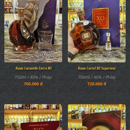
Rượu Caravelle Extra XO
Rượu Cortel XO Superieur
750ml / 40% / Pháp
700ml / 40% / Pháp
700.000 đ
720.000 đ