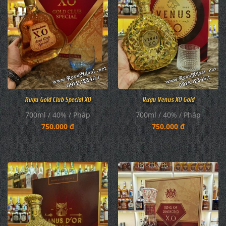
Rượu Gold Club Special XO
Rượu Venus XO Gold
700ml / 40% / Pháp
700ml / 40% / Pháp
750.000 đ
750.000 đ