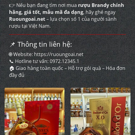
👉 Nếu bạn đang tìm nơi mua
rượu Brandy chính
hãng, giá tốt, mẫu mã đa dạng
, hãy ghé ngay
Ruoungoai.net
– lựa chọn số 1 của người sành
rượu tại Việt Nam.
📌 Thông tin liên hệ:
🌐 Website:
https://ruoungoai.net
📞 Hotline tư vấn:
0972.12345.1
🏠 Giao hàng toàn quốc – Hỗ trợ gói quà – Hóa đơn
đầy đủ