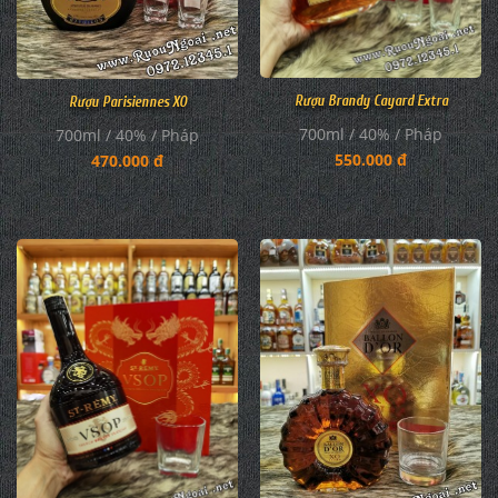
Rượu Brandy Cayard Extra
Rượu Parisiennes XO
700ml / 40% / Pháp
700ml / 40% / Pháp
550.000 đ
470.000 đ