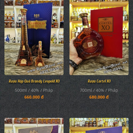
Rượu Hộp Quà Brandy Leopold XO
Rượu Cortel XO
500ml / 40% / Pháp
700ml / 40% / Pháp
660.000 đ
680.000 đ