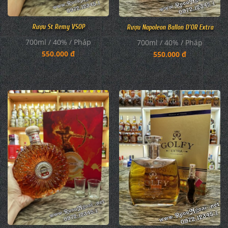
Rượu St Remy VSOP
Rượu Napoleon Ballon D'OR Extra
700ml / 40% / Pháp
700ml / 40% / Pháp
550.000 đ
550.000 đ