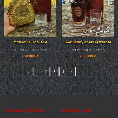
Rượu Janus D'or XO Gold
Rượu Brandy XO King Of Diamond
700ml / 40% / Pháp
700ml / 40% / Pháp
750.000 đ
750.000 đ
«
1
2
3
4
»
CỬA HÀNG RƯỢU NGOẠI
DANH MỤC RƯỢU