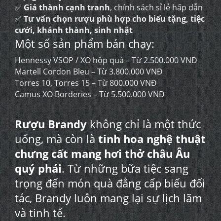
✅
Giá thành cạnh tranh
, chính sách sỉ lẻ hấp dẫn
✅
Tư vấn chọn rượu phù hợp cho biếu tặng, tiệc
cưới, khánh thành, sinh nhật
Một số sản phẩm bán chạy:
Hennessy VSOP / XO hộp quà – Từ 2.500.000 VNĐ
Martell Cordon Bleu – Từ 3.800.000 VNĐ
Torres 10, Torres 15 – Từ 800.000 VNĐ
Camus XO Borderies – Từ 5.500.000 VNĐ
Rượu Brandy
không chỉ là một thức
uống, mà còn là
tinh hoa nghệ thuật
chưng cất mang hơi thở châu Âu
quý phái
. Từ những bữa tiệc sang
trọng đến món quà đẳng cấp biếu đối
tác, Brandy luôn mang lại sự lịch lãm
và tinh tế.