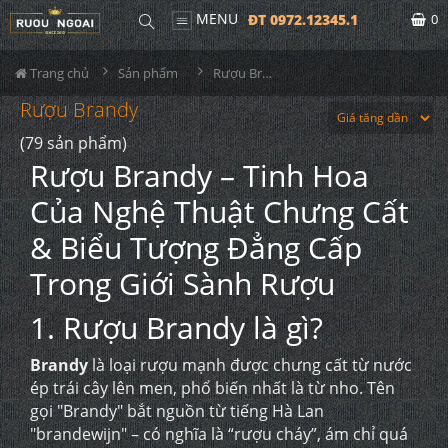
MENU
ĐT 0972.12345.1
0
Trang chủ
Sản phẩm
Rượu Brandy
Rượu Brandy
(79 sản phẩm)
Rượu Brandy – Tinh Hoa
Của Nghệ Thuật Chưng Cất
& Biểu Tượng Đẳng Cấp
Trong Giới Sành Rượu
1. Rượu Brandy là gì?
Brandy
là loại rượu mạnh được chưng cất từ nước
ép trái cây lên men, phổ biến nhất là từ nho. Tên
gọi "Brandy" bắt nguồn từ tiếng Hà Lan
"brandewijn" – có nghĩa là “rượu cháy”, ám chỉ quá