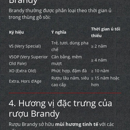
Brandy thường được phân loại theo thời gian ủ
trong thùng gỗ sồi:
Thời gian ủ tối
Ký hiệu
Ý nghĩa
thiểu
Trẻ, tươi, dùng pha
VS (Very Special)
≥ 2 năm
chế
VSOP (Very Superior
Cân bằng, mềm
≥ 4 năm
Old Pale)
mượt
XO (Extra Old)
Phức hợp, đậm đà
≥ 10 năm
Rượu lâu năm, siêu
≥ 15 năm hoặc
Extra, Hors d’Age
cao cấp
hơn
4. Hương vị đặc trưng của
rượu Brandy
Rượu Brandy sở hữu
mùi hương tinh tế
với các