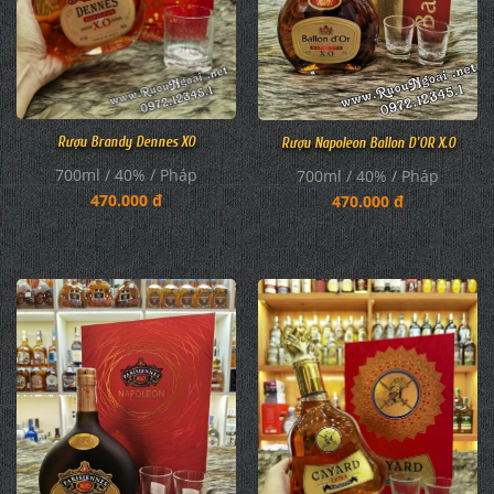
Rượu Brandy Dennes XO
Rượu Napoleon Ballon D'OR X.O
700ml / 40% / Pháp
700ml / 40% / Pháp
470.000 đ
470.000 đ