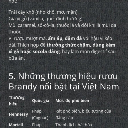
nốt:
Trái cây khô (nho khô, mơ, mận)
Gia vị gỗ (vanilla, quế, đinh hương)
Mùi caramel, sô-cô-la, thuốc lá và đôi khi là mùi da
thuộc
Vị rượu mượt mà,
ấm áp, đậm đà
với hậu vị kéo
dài. Thích hợp để
thưởng thức chậm, dùng kèm
xì gà hoặc socola đắng
, hay làm món digestif sau
bữa ăn.
5. Những thương hiệu rượu
Brandy nổi bật tại Việt Nam
Thương
Quốc gia
Mức độ phổ biến
hiệu
Pháp
Rất phổ biến, biểu tượng của
Hennessy
(Cognac)
đẳng cấp
Martell
Pháp
Thanh lịch, hài hòa