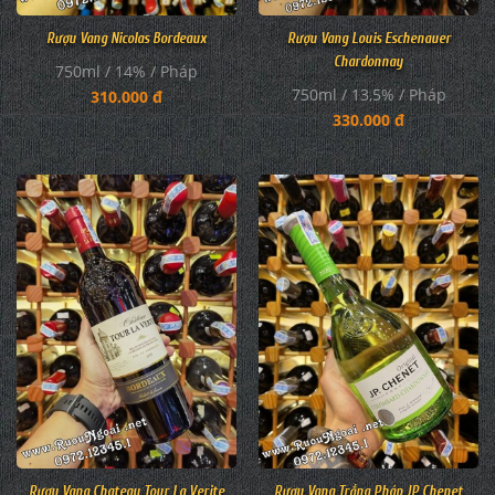
Rượu Vang Nicolas Bordeaux
Rượu Vang Louis Eschenauer
Chardonnay
750ml / 14% / Pháp
750ml / 13,5% / Pháp
310.000 đ
330.000 đ
Rượu Vang Chateau Tour La Verite
Rượu Vang Trắng Pháp JP Chenet