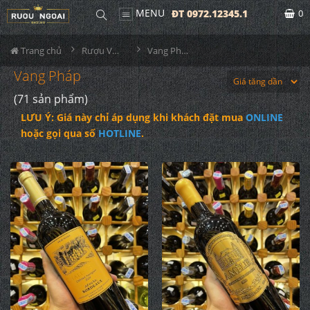
MENU
ĐT 0972.12345.1
0
Trang chủ
Rượu Vang
Vang Pháp
Vang Pháp
(71 sản phẩm)
LƯU Ý: Giá này chỉ áp dụng khi khách đặt mua
ONLINE
hoặc gọi qua số
HOTLINE
.