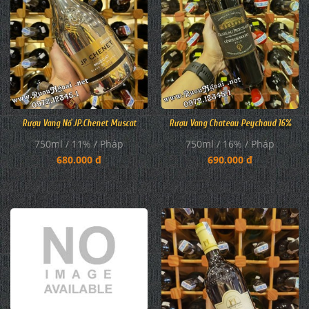
Rượu Vang Nổ JP.Chenet Muscat
Rượu Vang Chateau Peychaud 16%
750ml / 11% / Pháp
750ml / 16% / Pháp
680.000 đ
690.000 đ