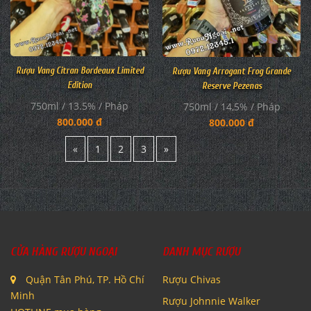
Rượu Vang Citran Bordeaux Limited
Rượu Vang Arrogant Frog Grande
Edition
Reserve Pezenas
750ml / 13.5% / Pháp
750ml / 14,5% / Pháp
800.000 đ
800.000 đ
«
1
2
3
»
CỬA HÀNG RƯỢU NGOẠI
DANH MỤC RƯỢU
Quận Tân Phú, TP. Hồ Chí
Rượu Chivas
Minh
Rượu Johnnie Walker