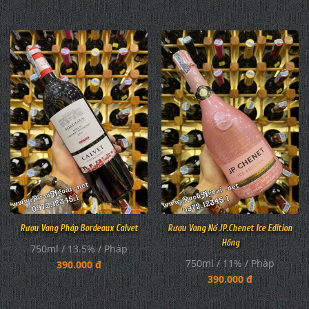
Rượu Vang Pháp Bordeaux Calvet
Rượu Vang Nổ JP.Chenet Ice Edition
Hồng
750ml / 13.5% / Pháp
750ml / 11% / Pháp
390.000 đ
390.000 đ