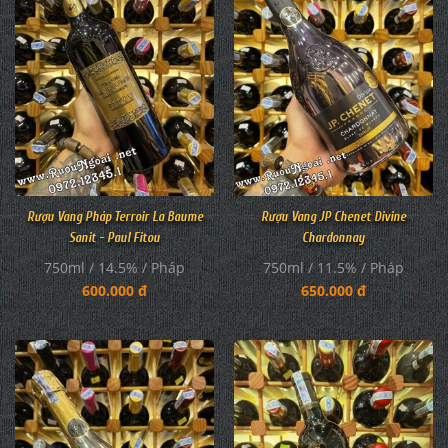
Rượu Vang Pháp Terroir La Baume
Rượu Vang JP Chenet Divine
Sanit - Paul Fitou
Chardonnay
750ml / 14.5% / Pháp
750ml / 11.5% / Pháp
600.000 đ
650.000 đ