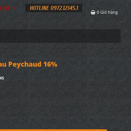
HOTLINE 0972.12345.1
N TỨC
0
Giỏ hàng
au Peychaud 16%
45