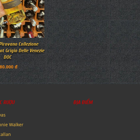
irovano Collezione
ot Grigio Delle Venezie
DOC
80.000 đ
C RƯỢU
ĐỊA ĐIỂM
vas
nnie Walker
allan