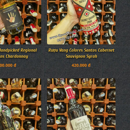
andpicked Regional
Rượu Vang Colores Santos Cabernet
ons Chardonnay
Sauvignon Syrah
00.000 đ
420.000 đ