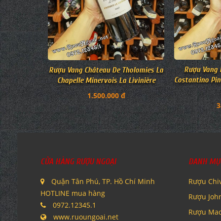
Rượu Vang P
Rượu Vang Château De Tholomies La
Costantino Pin
Chapelle Minervois La Livinière
1.500.000 đ
3
CỬA HÀNG RƯỢU NGOẠI
DANH MỤ
Quận Tân Phú, TP. Hồ Chí Minh
Rượu Chi
HOTLINE mua hàng
Rượu Joh
0972.12345.1
Rượu Mac
www.ruoungoai.net