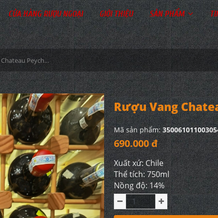
CỬA HÀNG RƯỢU NGOẠI
GIỚI THIỆU
SẢN PHẨM
TI
Rượu Vang Chateau Peychaud 16%
Rượu Vang Chate
Mã sản phẩm:
35006101100305
690.000 đ
Xuất xứ: Chile
Thể tích: 750ml
Nồng độ: 14%