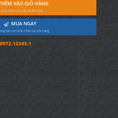
THÊM VÀO GIỎ HÀNG
 xem thêm các sản phẩm khác
MUA NGAY
àng tận nơi hoặc nhận tại cửa hàng
972.12345.1