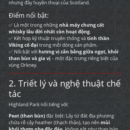
nhưng đầy huyền thoại của Scotland.
Điểm nổi bật:
✅ Là một trong những
nhà máy chưng cất
whisky lâu đời nhất còn hoạt động
.
✅ Kết hợp kỹ thuật truyền thống và
tinh thần
Viking cổ đại
trong mỗi dòng sản phẩm.
✅ Nổi bật với
hương vị cân bằng giữa ngọt, khói
than bùn và gia vị
– một đặc trưng riêng biệt của
vùng Orkney.
2. Triết lý và nghệ thuật chế
tác
Highland Park nổi tiếng với:
Peat (than bùn)
đặc biệt: Lấy từ đất địa phương
chứa rễ cây heather (thạch thảo), tạo nên
mùi
khói thơm nhẹ độc đáo
, không gắt như than bùn