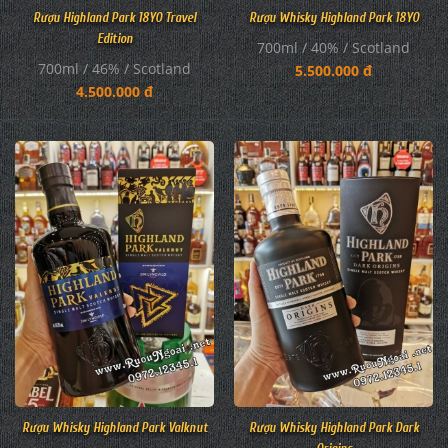
Rượu Highland Park 18YO Travel
Rượu Whisky Highland Park 18YO
Edition
700ml / 40% / Scotland
700ml / 46% / Scotland
5.500.000 đ
4.500.000 đ
Rượu Whisky Highland Park Valknut
Rượu Whisky Highland Park Dark