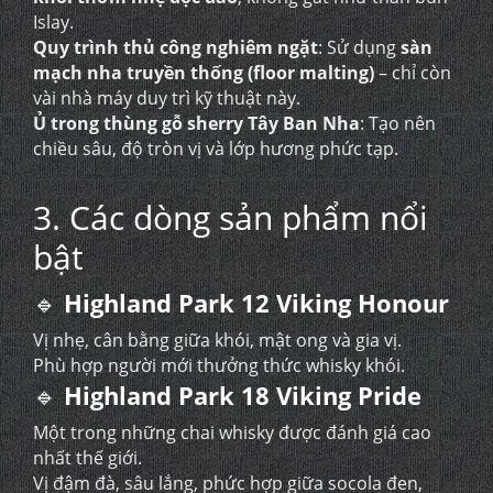
Islay.
Quy trình thủ công nghiêm ngặt
: Sử dụng
sàn
mạch nha truyền thống (floor malting)
– chỉ còn
vài nhà máy duy trì kỹ thuật này.
Ủ trong thùng gỗ sherry Tây Ban Nha
: Tạo nên
chiều sâu, độ tròn vị và lớp hương phức tạp.
3. Các dòng sản phẩm nổi
bật
🔹
Highland Park 12 Viking Honour
Vị nhẹ, cân bằng giữa khói, mật ong và gia vị.
Phù hợp người mới thưởng thức whisky khói.
🔹
Highland Park 18 Viking Pride
Một trong những chai whisky được đánh giá cao
nhất thế giới.
Vị đậm đà, sâu lắng, phức hợp giữa socola đen,