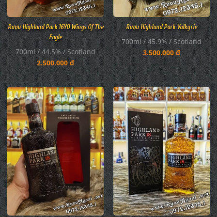
Rượu Highland Park Valkyrie
Rượu Highland Park 16YO Wings Of The
Eagle
700ml / 45.9% / Scotland
700ml / 44.5% / Scotland
3.500.000 đ
2.500.000 đ