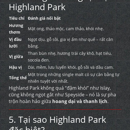
Highland Park
Tiêu chí
Đánh giá nổi bật
Hương
Mật ong, thảo mộc, cam thảo, khói nhẹ.
thơm
Vị đầu
Ngọt dịu, gỗ sồi, gia vị ấm như quế – rất cân
lưỡi
bằng.
Than bùn nhẹ, hương trái cây khô, hạt tiêu,
Vị giữa
socola đen.
Hậu vị
Dài, mềm, lưu luyến khói, gỗ sồi và dầu cam.
Một trong những single malt có sự cân bằng tự
Tổng thể
nhiên tuyệt vời nhất.
Highland Park không quá “đậm khói” như Islay,
cũng không ngọt gắt như Speyside – nó là sự pha
trộn hoàn hảo giữa
hoang dại và thanh lịch
.
5. Tại sao Highland Park
đặc biệt?