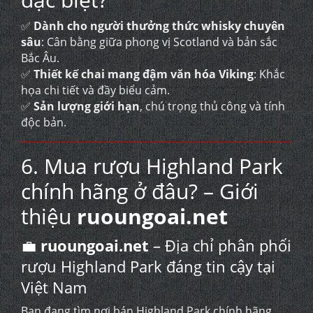
✅
Dành cho người thưởng thức whisky chuyên
sâu
: Cân bằng giữa phong vị Scotland và bản sắc
Bắc Âu.
✅
Thiết kế chai mang đậm văn hóa Viking
: Khắc
họa chi tiết và đầy biểu cảm.
✅
Sản lượng giới hạn
, chú trọng thủ công và tính
độc bản.
6. Mua rượu Highland Park
chính hãng ở đâu? – Giới
thiệu
ruoungoai.net
💼
ruoungoai.net
– Địa chỉ phân phối
rượu Highland Park đáng tin cậy tại
Việt Nam
Bạn đang tìm nơi bán Highland Park chính hãng,