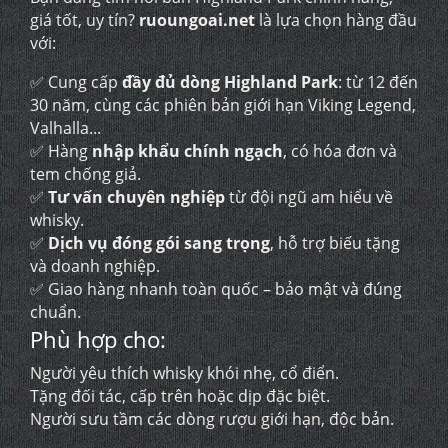
giá tốt, uy tín?
ruoungoai.net
là lựa chọn hàng đầu
với:
✅ Cung cấp
đầy đủ dòng Highland Park
: từ 12 đến
30 năm, cùng các phiên bản giới hạn Viking Legend,
Valhalla...
✅ Hàng
nhập khẩu chính ngạch
, có hóa đơn và
tem chống giả.
✅
Tư vấn chuyên nghiệp
từ đội ngũ am hiểu về
whisky.
✅
Dịch vụ đóng gói sang trọng
, hỗ trợ biếu tặng
và doanh nghiệp.
✅ Giao hàng nhanh toàn quốc – bảo mật và đúng
chuẩn.
Phù hợp cho:
Người yêu thích whisky khói nhẹ, cổ điển.
Tặng đối tác, cấp trên hoặc dịp đặc biệt.
Người sưu tầm các dòng rượu giới hạn, độc bản.