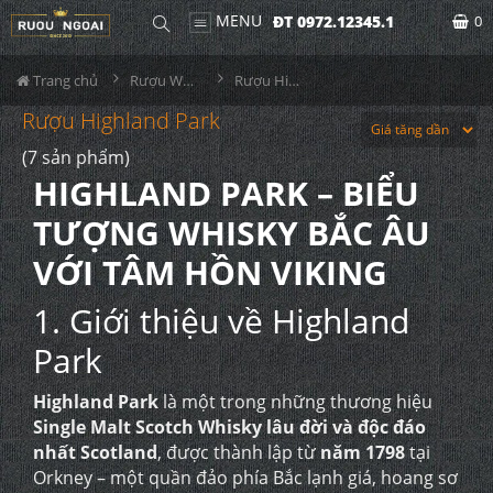
MENU
ĐT 0972.12345.1
0
Trang chủ
Rượu Whisky
Rượu Highland Park
Rượu Highland Park
(7 sản phẩm)
HIGHLAND PARK – BIỂU
TƯỢNG WHISKY BẮC ÂU
VỚI TÂM HỒN VIKING
1. Giới thiệu về Highland
Park
Highland Park
là một trong những thương hiệu
Single Malt Scotch Whisky lâu đời và độc đáo
nhất Scotland
, được thành lập từ
năm 1798
tại
Orkney – một quần đảo phía Bắc lạnh giá, hoang sơ