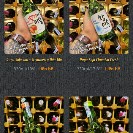
Rượu Soju Jinro Strawberry Dâu Tây
Rượu Soju Chamisu Fresh
330ml/13%
Liên hệ
330ml/17.8%
Liên hệ