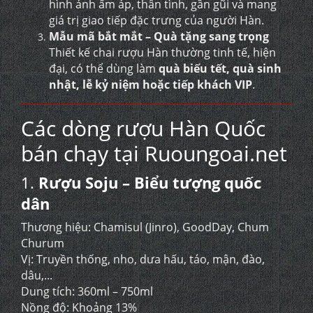
hình ảnh ấm áp, thân tình, gần gũi và mang
giá trị giao tiếp đặc trưng của người Hàn.
Mẫu mã bắt mắt – Quà tặng sang trọng
Thiết kế chai rượu Hàn thường tinh tế, hiện
đại, có thể dùng làm
quà biếu tết, quà sinh
nhật, lễ kỷ niệm hoặc tiếp khách VIP
.
Các dòng rượu Hàn Quốc
bán chạy tại Ruoungoai.net
1.
Rượu Soju – Biểu tượng quốc
dân
Thương hiệu: Chamisul (Jinro), GoodDay, Chum
Churum
Vị: Truyền thống, nho, dưa hấu, táo, mận, đào,
dâu,...
Dung tích: 360ml – 750ml
Nồng độ: Khoảng 13%