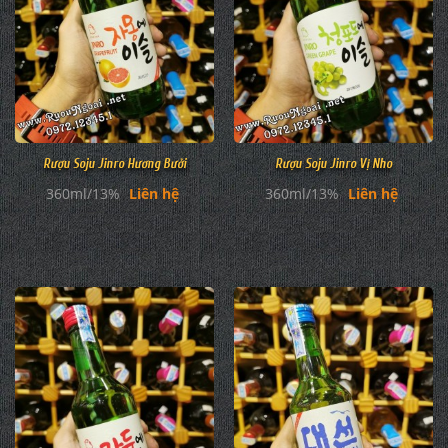
Rượu Soju Jinro Hương Bưởi
Rượu Soju Jinro Vị Nho
360ml/13%
Liên hệ
360ml/13%
Liên hệ