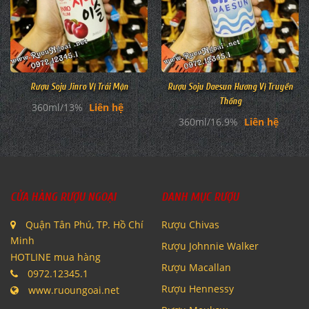
Rượu Soju Jinro Vị Trái Mận
Rượu Soju Daesun Hương Vị Truyền
Thống
360ml/13%
Liên hệ
360ml/16.9%
Liên hệ
CỬA HÀNG RƯỢU NGOẠI
DANH MỤC RƯỢU
Quận Tân Phú, TP. Hồ Chí
Rượu Chivas
Minh
Rượu Johnnie Walker
HOTLINE mua hàng
Rượu Macallan
0972.12345.1
Rượu Hennessy
www.ruoungoai.net