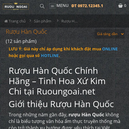
MENU
ĐT 0972.12345.1
0
Trang chủ
Sản phẩm
Rượu Hàn Quốc
Rượu Hàn Quốc
(12 sản phẩm)
LƯU Ý: Giá này chỉ áp dụng khi khách đặt mua
ONLINE
hoặc gọi qua số
HOTLINE
.
Rượu Hàn Quốc Chính
Hãng – Tinh Hoa Xứ Kim
Chi tại Ruoungoai.net
Giới thiệu Rượu Hàn Quốc
Trong những năm gần đây,
rượu Hàn Quốc
không
chỉ là biểu tượng văn hóa ẩm thực truyền thống mà
còn trở thành xu hướng được yêu thích tại Việt