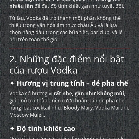
nhiều lần
để đạt độ tinh khiết gần như tuyệt đối.
Từ lâu, Vodka đã trở thành một phần không thể
thiếu trong văn hóa ẩm thực châu Âu và là lựa
chọn hàng đầu trong các bữa tiệc, bar club, và lễ
hội trên toàn thế giới.
2. Những đặc điểm nổi bật
của rượu Vodka
✦
Hương vị trung tính – dễ pha chế
Vodka có hương vị
rất nhẹ, gần như không mùi
,
giúp nó trở thành nền rượu hoàn hảo để pha chế
hàng loạt cocktail như: Bloody Mary, Vodka Martini,
Moscow Mule…
✦
Độ tinh khiết cao
Quá trình chưng cất nhiều lần (double hoặc triple