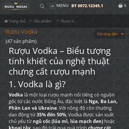
MENU
ĐT 0972.12345.1
0
Trang chủ
Sản phẩm
Rượu Vodka
Rượu Vodka
(47 sản phẩm)
Rượu Vodka – Biểu tượng
tinh khiết của nghệ thuật
chưng cất rượu mạnh
1. Vodka là gì?
Vodka
là một loại rượu mạnh nổi tiếng có nguồn
gốc từ các nước Đông Âu, đặc biệt là
Nga, Ba Lan,
Phần Lan và Ukraine
. Với nồng độ cồn thường
dao động từ
35% đến 50%
, Vodka được sản xuất
chủ yếu từ
ngũ cốc (lúa mì, lúa mạch đen)
hoặc
khoai tây
, sau đó trải qua quá trình
chưng cất