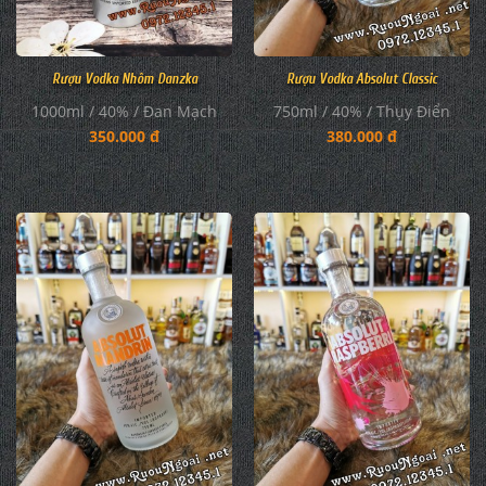
Rượu Vodka Nhôm Danzka
Rượu Vodka Absolut Classic
1000ml / 40% / Đan Mạch
750ml / 40% / Thụy Điển
350.000 đ
380.000 đ