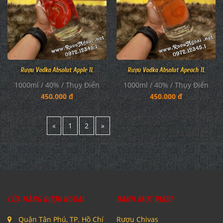
Rượu Vodka Absolut Apple 1L
Rượu Vodka Absolut Apeach 1L
1000ml / 40% / Thụy Điển
1000ml / 40% / Thụy Điển
450.000 đ
450.000 đ
«
1
2
»
CỬA HÀNG RƯỢU NGOẠI
DANH MỤC RƯỢU
Quận Tân Phú, TP. Hồ Chí
Rượu Chivas