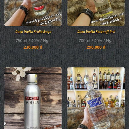
Rượu Vodka Stalinskaya
Rượu Vodka Smirnoff Red
750ml / 40% / Nga
700ml / 40% / Nga
230.000 đ
290.000 đ