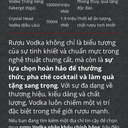
Vodka Trứng Vàng
Phong thủy, quà tặng
1000ml
triệu
Fabergé (Nga)
độc đáo
VNĐ
Crystal Head
1.9 triệu
Thiết kế ấn tượng,
700ml
Vodka (Đầu Lâu)
VNĐ
chất rượu tinh khiết
Rượu Vodka không chỉ là biểu tượng
của sự tinh khiết và chuẩn mực trong
nghệ thuật chưng cất, mà còn là
sự
lựa chọn hoàn hảo để thưởng
thức, pha chế cocktail và làm quà
tặng sang trọng
. Với sự đa dạng về
thương hiệu, kiểu dáng và chất
lượng, Vodka luôn chiếm một vị trí
đặc biệt trong thế giới rượu mạnh.
Nếu bạn đang tìm kiếm một địa chỉ tin cậy để chọn
mua
rượu Vodka nhập khẩu chính hãng
, hãy đến