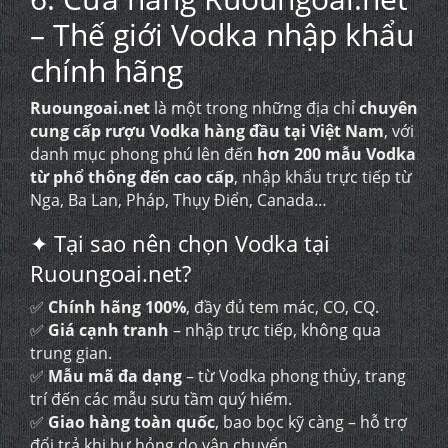
– Thế giới Vodka nhập khẩu
chính hãng
Ruoungoai.net
là một trong những địa chỉ
chuyên
cung cấp rượu Vodka hàng đầu tại Việt Nam
, với
danh mục phong phú lên đến
hơn 200 mẫu Vodka
từ phổ thông đến cao cấp
, nhập khẩu trực tiếp từ
Nga, Ba Lan, Pháp, Thụy Điển, Canada…
✦ Tại sao nên chọn Vodka tại
Ruoungoai.net?
✅
Chính hãng 100%
, đầy đủ tem mác, CO, CQ.
✅
Giá cạnh tranh
– nhập trực tiếp, không qua
trung gian.
✅
Mẫu mã đa dạng
– từ Vodka phong thủy, trang
trí đến các mẫu sưu tầm quý hiếm.
✅
Giao hàng toàn quốc
, bao bọc kỹ càng – hỗ trợ
đổi trả khi hư hỏng do vận chuyển.