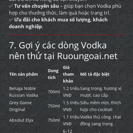
✅
Tư vấn chuyên sâu
– giúp bạn chọn Vodka phù
hợp cho thưởng thức, làm quà hoặc trang trí.
✅
Ưu đãi cho khách mua số lượng, khách
doanh nghiệp
.
7. Gợi ý các dòng Vodka
nên thử tại Ruoungoai.net
Giá
Dung
Tên sản phẩm
tham
Mô tả đặc biệt
tích
khảo
Beluga Noble
1.2 triệu
Sang trọng, hương vị
700ml
Russian Vodka
VNĐ
mượt, cao cấp
Grey Goose
1.5 triệu
Siêu mềm mịn, thích
750ml
Original
VNĐ
hợp cho cocktail
1.1 triệu
Vodka thủ công, chai
Absolut Elyx
750ml
VNĐ
đồng sang trọng
6–12