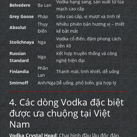
Vodka hạng sang, sản xuất từ lúa
Belvedere
Ba Lan
mạch cao cấp
Grey Goose
Pháp
Siêu cao cấp, vị mượt và tinh tế
Thụy
Nhiều phiên bản hương vị – thiết
Absolut
Điển
kế bắt mắt
Vodka cổ điển, đậm phong cách
Stolichnaya
Nga
Liên Xô
Russian
Kết hợp truyền thống và công
Nga
Standard
nghệ hiện đại
Phần
Finlandia
Thanh mát, tinh khiết, dễ uống
Lan
Smirnoff
Anh/Nga
Dễ uống, phổ biến, giá hợp lý
4. Các dòng Vodka đặc biệt
được ưa chuộng tại Việt
Nam
Vodka Crystal Head
: Chai hình đầu lâu độc đáo,