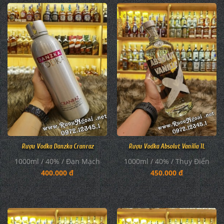
Rượu Vodka Danzka Cranraz
Rượu Vodka Absolut Vanilia 1L
1000ml / 40% / Đan Mạch
1000ml / 40% / Thụy Điển
400.000 đ
450.000 đ