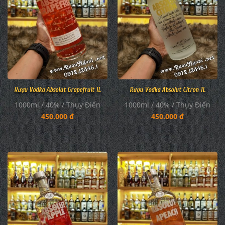
Rượu Vodka Absolut Grapefruit 1L
Rượu Vodka Absolut Citron 1L
1000ml / 40% / Thụy Điển
1000ml / 40% / Thụy Điển
450.000 đ
450.000 đ