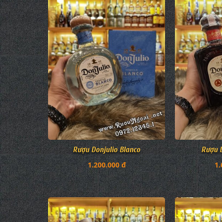
Rượu Donjulio Blanco
Rượu D
1.200.000 đ
1.