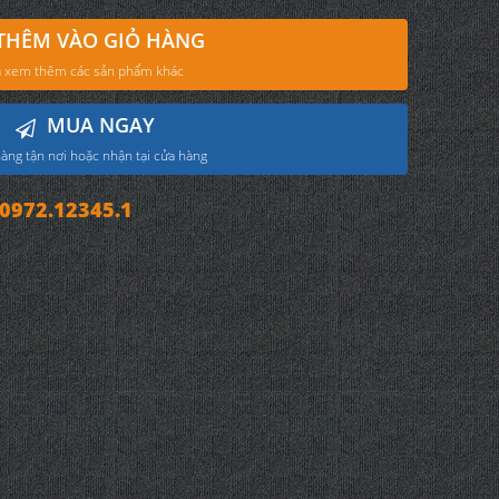
THÊM VÀO GIỎ HÀNG
 xem thêm các sản phẩm khác
MUA NGAY
àng tận nơi hoặc nhận tại cửa hàng
972.12345.1