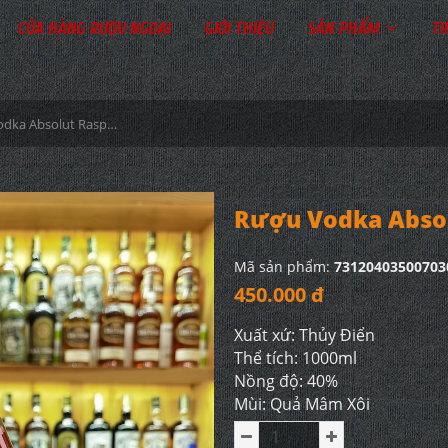
CỬA HÀNG RƯỢU NGOẠI
GIỚI THIỆU
SẢN PHẨM
TI
Rượu Vodka Absolut Raspberri 1L 38%
Rượu Vodka Absol
Mã sản phẩm:
73120403500703
450.000 đ
Xuất xứ: Thủy Điển
Thể tích: 1000ml
Nồng độ: 40%
Mùi: Quả Mâm Xôi