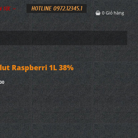
HOTLINE 0972.12345.1
N TỨC
0
Giỏ hàng
ut Raspberri 1L 38%
00