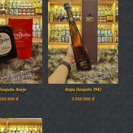
onjulio Anejo
Rượu Donjulio 1942
650.000 đ
3.950.000 đ