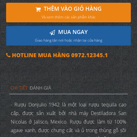
THÊM VÀO GIỎ HÀNG
Và xem thêm các sản phẩm khác
MUA NGAY
Giao hàng tận nơi hoặc nhận tại cửa hàng
HOTLINE MUA HÀNG 0972.12345.1
CHI TIẾT
ĐÁNH GIÁ
- Rượu Donjulio 1942 là một loại rượu tequila cao
cấp, được sản xuất bởi nhà máy Destiladora San
Nicolas ở Jalisco, Mexico. Rượu được làm từ 100%
agave xanh, được chưng cất và ủ trong thùng gỗ sồi