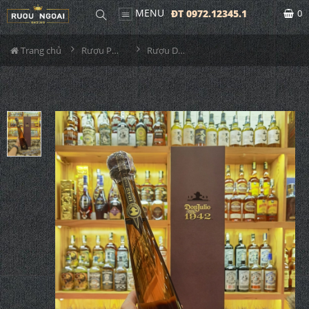
MENU
ĐT 0972.12345.1
0
Trang chủ
Rượu Pha Chế
Rượu Donjulio 1942