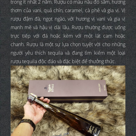
trong ít nhất 2 năm. Rượu có màu nâu đỏ sẫm, hương
thơm của vani, quả chín, caramel, cà phê và gia vị. Vị
rượu đậm đà, ngọt ngào, với hương vị vani và gia vị
mạnh mẽ và hậu vị dài lâu. Rượu thường được uống
trực tiếp với đá hoặc kèm với một lát cam hoặc
chanh. Rượu là một sự lựa chọn tuyệt vời cho những
người yêu thích tequila và đang tìm kiếm một loại
rượu tequila độc đáo và đặc biệt để thưởng thức.