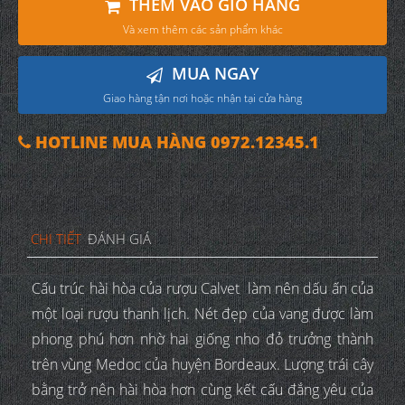
THÊM VÀO GIỎ HÀNG
Và xem thêm các sản phẩm khác
MUA NGAY
Giao hàng tận nơi hoặc nhận tại cửa hàng
HOTLINE MUA HÀNG 0972.12345.1
CHI TIẾT
ĐÁNH GIÁ
Cấu trúc hài hòa của rượu Calvet làm nên dấu ấn của
một loại rượu thanh lịch. Nét đẹp của vang được làm
phong phú hơn nhờ hai giống nho đỏ trưởng thành
trên vùng Medoc của huyện Bordeaux. Lượng trái cây
bằng trở nên hài hòa hơn cùng kết cấu đắng yêu của