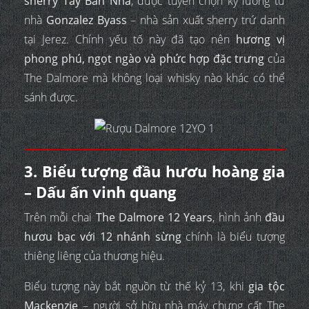
sherry Tây Ban Nha
, được tuyển chọn kỹ lưỡng từ
nhà
Gonzalez Byass
– nhà sản xuất sherry trứ danh
tại Jerez. Chính yếu tố này đã tạo nên
hương vị
phong phú, ngọt ngào và phức hợp đặc trưng
của
The Dalmore mà không loại whisky nào khác có thể
sánh được.
3. Biểu tượng đầu hươu hoàng gia
– Dấu ấn vinh quang
Trên mỗi chai
The Dalmore 12 Years
, hình ảnh
đầu
hươu bạc với 12 nhánh sừng
chính là biểu tượng
thiêng liêng của thương hiệu.
Biểu tượng này bắt nguồn từ thế kỷ 13, khi
gia tộc
Mackenzie
– người sở hữu nhà máy chưng cất The