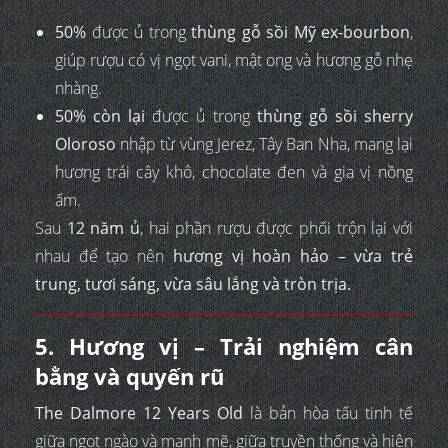
50%
được ủ trong
thùng gỗ sồi Mỹ ex-bourbon
,
giúp rượu có vị ngọt vani, mật ong và hương gỗ nhẹ
nhàng.
50% còn lại
được ủ trong
thùng gỗ sồi sherry
Oloroso
nhập từ vùng Jerez, Tây Ban Nha, mang lại
hương trái cây khô, chocolate đen và gia vị nồng
ấm.
Sau
12 năm ủ
, hai phần rượu được phối trộn lại với
nhau để tạo nên
hương vị hoàn hảo – vừa trẻ
trung, tươi sáng, vừa sâu lắng và tròn trịa.
5. Hương vị – Trải nghiệm cân
bằng và quyến rũ
The Dalmore 12 Years Old
là bản hòa tấu tinh tế
giữa ngọt ngào và mạnh mẽ, giữa truyền thống và hiện