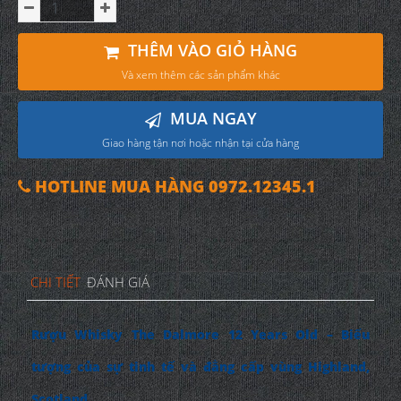
THÊM VÀO GIỎ HÀNG
Và xem thêm các sản phẩm khác
MUA NGAY
Giao hàng tận nơi hoặc nhận tại cửa hàng
HOTLINE MUA HÀNG 0972.12345.1
CHI TIẾT
ĐÁNH GIÁ
Rượu Whisky The Dalmore 12 Years Old – Biểu
tượng của sự tinh tế và đẳng cấp vùng Highland,
Scotland