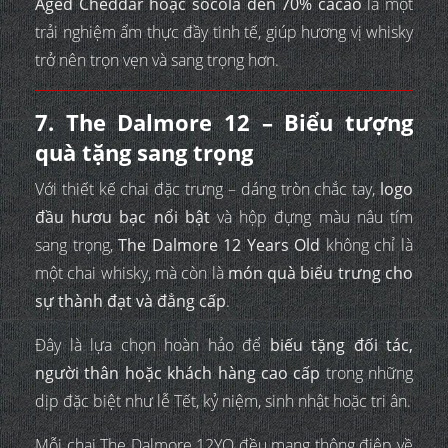
Aged Cheddar hoặc socola đen 70% cacao
là một
trải nghiệm ẩm thực đầy tinh tế, giúp hương vị whisky
trở nên trọn vẹn và sang trọng hơn.
7. The Dalmore 12 – Biểu tượng
quà tặng sang trọng
Với thiết kế chai đặc trưng – dáng tròn chắc tay,
logo
đầu hươu bạc nổi bật
và hộp đựng màu nâu tím
sang trọng,
The Dalmore 12 Years Old
không chỉ là
một chai whisky, mà còn là
món quà biểu trưng cho
sự thành đạt và đẳng cấp
.
Đây là lựa chọn hoàn hảo để
biếu tặng đối tác,
người thân hoặc khách hàng cao cấp
trong những
dịp đặc biệt như lễ Tết, kỷ niệm, sinh nhật hoặc tri ân.
Mỗi chai The Dalmore 12YO đều mang thông điệp về