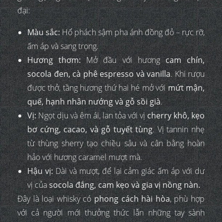
đại:
Màu sắc:
Hổ phách sậm pha ánh đồng đỏ – rực rỡ,
ấm áp và sang trọng.
Hương thơm:
Mở đầu với hương
cam chín,
socola đen, cà phê espresso và vanilla
. Khi rượu
được thở, tầng hương thứ hai hé mở với
mứt mận,
quế, hạnh nhân nướng và gỗ sồi già
.
Vị:
Ngọt dịu và êm ái, lan tỏa với vị
cherry khô, kẹo
bơ cứng, cacao, và gỗ tuyết tùng
. Vị tannin nhẹ
từ thùng sherry tạo chiều sâu và cân bằng hoàn
hảo với hương caramel mượt mà.
Hậu vị:
Dài và mượt, để lại cảm giác ấm áp với dư
vị của
socola đắng, cam kẹo và gia vị nồng nàn.
Đây là loại whisky có
phong cách hài hòa
, phù hợp
với cả người mới thưởng thức lẫn những tay sành