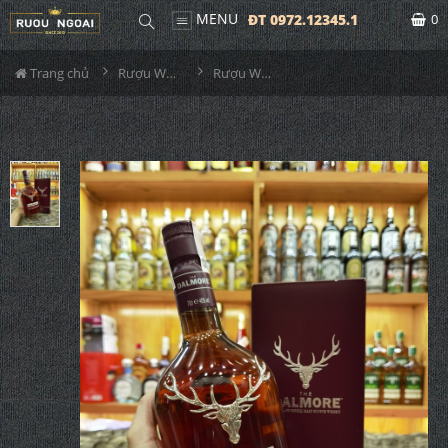
MENU
ĐT 0972.12345.1
0
Trang chủ
Rượu Whisky
Rượu Whisky Dalmore 12YO