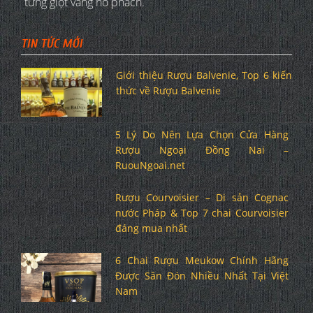
từng giọt vàng hổ phách.
TIN TỨC MỚI
Giới thiệu Rượu Balvenie, Top 6 kiến
thức về Rượu Balvenie
5 Lý Do Nên Lựa Chọn Cửa Hàng
Rượu Ngoại Đồng Nai –
RuouNgoai.net
Rượu Courvoisier – Di sản Cognac
nước Pháp & Top 7 chai Courvoisier
đáng mua nhất
6 Chai Rượu Meukow Chính Hãng
Được Săn Đón Nhiều Nhất Tại Việt
Nam