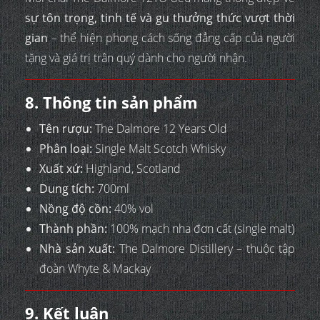
sự tôn trọng, tinh tế và gu thưởng thức vượt thời
gian
– thể hiện phong cách sống đẳng cấp của người
tặng và giá trị trân quý dành cho người nhận.
8. Thông tin sản phẩm
Tên rượu:
The Dalmore 12 Years Old
Phân loại:
Single Malt Scotch Whisky
Xuất xứ:
Highland, Scotland
Dung tích:
700ml
Nồng độ cồn:
40% vol
Thành phần:
100% mạch nha đơn cất (single malt)
Nhà sản xuất:
The Dalmore Distillery – thuộc tập
đoàn Whyte & Mackay
9. Kết luận