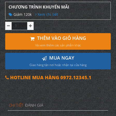
CHƯƠNG TRÌNH KHUYẾN MÃI
Giảm 120k
Xem chi tiết
THÊM VÀO GIỎ HÀNG
Và xem thêm các sản phẩm khác
MUA NGAY
Giao hàng tận nơi hoặc nhận tại cửa hàng
HOTLINE MUA HÀNG 0972.12345.1
CHI TIẾT
ĐÁNH GIÁ