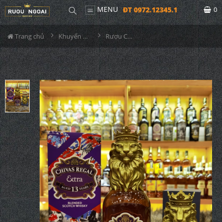
MENU
ĐT 0972.12345.1
0
Trang chủ
Khuyến Mãi Lớn
Rượu Chivas Extra 13YO Bourbon Cask Lion