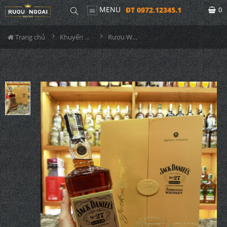
MENU
ĐT 0972.12345.1
0
Trang chủ
Khuyến Mãi Lớn
Rượu Whisky Jack Daniels Gold No27 Hộp Quà