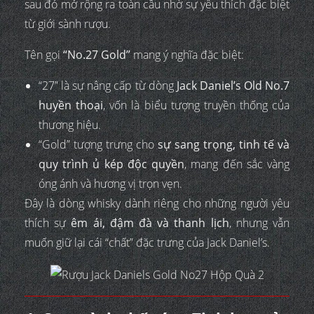
sau đó mở rộng ra toàn cầu nhờ sự yêu thích đặc biệt
từ giới sành rượu.
Tên gọi
“No.27 Gold”
mang ý nghĩa đặc biệt:
“27” là sự nâng cấp từ dòng
Jack Daniel’s Old No.7
huyền thoại
, vốn là biểu tượng truyền thống của
thương hiệu.
“Gold” tượng trưng cho
sự sang trọng, tinh tế và
quy trình ủ kép độc quyền
, mang đến sắc vàng
óng ánh và hương vị trọn vẹn.
Đây là dòng whisky dành riêng cho những người yêu
thích sự
êm ái, đậm đà và thanh lịch
, nhưng vẫn
muốn giữ lại cái “chất” đặc trưng của Jack Daniel’s.