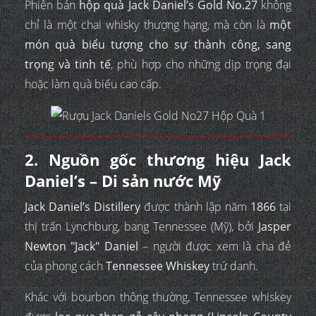
Phiên bản
hộp quà Jack Daniel’s Gold No.27
không
chỉ là một chai whisky thượng hạng, mà còn là
một
món quà biểu tượng cho sự thành công, sang
trọng và tinh tế
, phù hợp cho những dịp trọng đại
hoặc làm quà biếu cao cấp.
2. Nguồn gốc thương hiệu Jack
Daniel’s – Di sản nước Mỹ
Jack Daniel’s Distillery
được thành lập năm
1866
tại
thị trấn Lynchburg, bang Tennessee (Mỹ), bởi
Jasper
Newton "Jack" Daniel
– người được xem là cha đẻ
của phong cách
Tennessee Whiskey
trứ danh.
Khác với bourbon thông thường, Tennessee whiskey