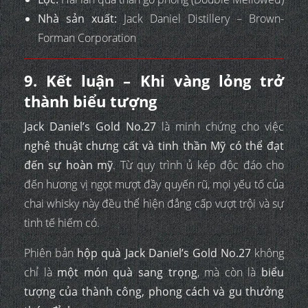
Nhà sản xuất:
Jack Daniel Distillery – Brown-
Forman Corporation
9. Kết luận – Khi vàng lỏng trở
thành biểu tượng
Jack Daniel’s Gold No.27
là minh chứng cho việc
nghệ thuật chưng cất và tinh thần Mỹ có thể đạt
đến sự hoàn mỹ
. Từ quy trình ủ kép độc đáo cho
đến hương vị ngọt mượt đầy quyến rũ, mọi yếu tố của
chai whisky này đều thể hiện đẳng cấp vượt trội và sự
tinh tế hiếm có.
Phiên bản
hộp quà Jack Daniel’s Gold No.27
không
chỉ là
một món quà sang trọng
, mà còn là
biểu
tượng của thành công, phong cách và gu thưởng