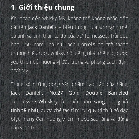
1. Giới thiệu chung
Khi nhắc đến whisky Mỹ, không thể không nhắc đến
cái tên
Jack Daniel’s
– biểu tượng của sự mạnh mẽ,
cá tính và tinh thần tự do của xứ Tennessee. Trải qua
hơn 150 năm lịch sử, Jack Daniel’s đã trở thành
thương hiệu rượu whisky nổi tiếng nhất thế giới, được
yêu thích bởi hương vị đặc trưng và phong cách đậm
chất Mỹ.
Trong số những dòng sản phẩm cao cấp của hãng,
Jack Daniel’s No.27 Gold Double Barreled
Tennessee Whiskey
là
phiên bản sang trọng và
tinh tế nhất
, được chế tác tỉ mỉ từ quy trình ủ gỗ đặc
biệt, mang đến hương vị êm mượt, sâu lắng và đẳng
cấp vượt trội.