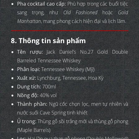
Pha cocktail cao cấp:
Phù hợp trong các buổi tiệc
sang trọng, như
Old Fashioned
hoặc
Gold
Manhattan
, mang phong cách hiện đại và lịch lãm.
8. Thông tin sản phẩm
Tên rượu:
Jack Daniel’s No.27 Gold Double
Barreled Tennessee Whiskey
Phân loại:
Tennessee Whiskey (Mỹ)
Xuất xứ:
Lynchburg, Tennessee, Hoa Kỳ
Dung tích:
700ml
Nồng độ:
40% vol
Thành phần:
Ngũ cốc chọn lọc, men tự nhiên và
nước suối Cave Spring tinh khiết
Ủ trong:
Thùng gỗ sồi trắng mới và thùng gỗ phong
(Maple Barrels)
Lọc:
Hai lần qua than gỗ phong (Double Mellowed)