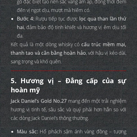
gỗ đặc biệt tạo nên sắc vàng ấm áp, đồng thời đem
đến vị ngọt dịu, mượt mà hiếm có.
Bước 4:
Rượu tiếp tục được
lọc qua than lần thứ
hai
, đảm bảo độ tinh khiết và hương vị êm dịu tối
đa.
Kết quả là một dòng whisky có
cấu trúc mềm mại,
thanh tao và cân bằng hoàn hảo
, với hậu vị kéo dài,
sang trọng và khó quên.
5. Hương vị – Đẳng cấp của sự
hoàn mỹ
Jack Daniel’s Gold No.27
mang đến một trải nghiệm
hương vị tinh tế, sâu sắc và quý phái hơn hẳn so với
các dòng Jack Daniel’s thông thường.
Màu sắc:
Hổ phách sậm ánh vàng đồng – tượng