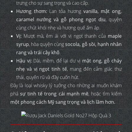
trưng cho sự sang trọng và cao cấp.
Hương thơm:
Lan tỏa hương
vanilla, mật ong,
caramel nướng và gỗ phong ngọt dịu
, quyện
cùng chút khói nhẹ và hương quế ấm áp.
Vị:
Mượt mà, êm ái với vị ngọt thanh của
maple
syrup
, hòa quyện cùng
socola, gỗ sồi, hạnh nhân
rang và trái cây khô
.
Hậu vị:
Dài, mềm, để lại dư vị
mật ong, gỗ cháy
nhẹ và vị ngọt tinh tế
, mang đến cảm giác thư
thái, quyến rũ và đầy cuốn hút.
Đây là loại whisky lý tưởng cho những ai muốn khám
phá
sự tinh tế trong cái mạnh mẽ
, hoặc tìm kiếm
một phong cách Mỹ sang trọng và lịch lãm hơn.