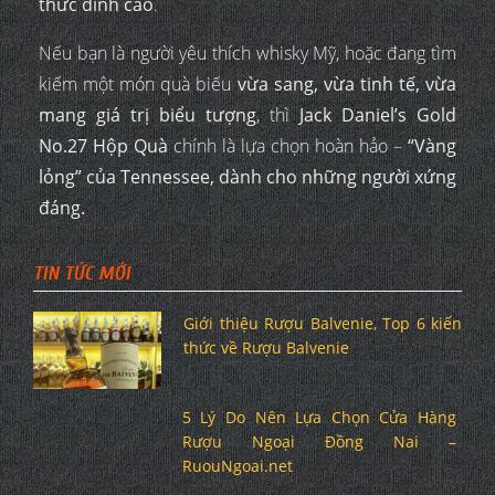
thức đỉnh cao
.
Nếu bạn là người yêu thích whisky Mỹ, hoặc đang tìm
kiếm một món quà biếu
vừa sang, vừa tinh tế, vừa
mang giá trị biểu tượng
, thì
Jack Daniel’s Gold
No.27 Hộp Quà
chính là lựa chọn hoàn hảo –
“Vàng
lỏng” của Tennessee, dành cho những người xứng
đáng.
TIN TỨC MỚI
Giới thiệu Rượu Balvenie, Top 6 kiến
thức về Rượu Balvenie
5 Lý Do Nên Lựa Chọn Cửa Hàng
Rượu Ngoại Đồng Nai –
RuouNgoai.net