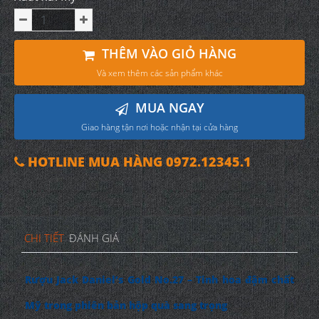
THÊM VÀO GIỎ HÀNG
Và xem thêm các sản phẩm khác
MUA NGAY
Giao hàng tận nơi hoặc nhận tại cửa hàng
HOTLINE MUA HÀNG 0972.12345.1
CHI TIẾT
ĐÁNH GIÁ
Rượu Jack Daniel’s Gold No.27 – Tinh hoa đậm chất
Mỹ trong phiên bản hộp quà sang trọng