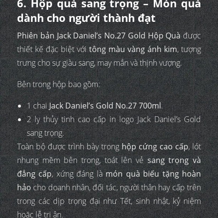
6. Hộp quà sang trọng – Món quà
dành cho người thành đạt
Phiên bản Jack Daniel’s No.27 Gold Hộp Quà
được
thiết kế đặc biệt với
tông màu vàng ánh kim
, tượng
trưng cho sự giàu sang, may mắn và thịnh vượng.
Bên trong hộp bao gồm:
1 chai
Jack Daniel’s Gold No.27 700ml
.
2 ly thủy tinh cao cấp in logo Jack Daniel’s Gold
sang trọng.
Toàn bộ được trình bày trong
hộp cứng cao cấp
, lót
nhung mềm bên trong, toát lên vẻ
sang trọng và
đẳng cấp
, xứng đáng là
món quà biếu tặng hoàn
hảo
cho doanh nhân, đối tác, người thân hay cấp trên
trong các dịp trọng đại như Tết, sinh nhật, kỷ niệm
hoặc lễ tri ân.