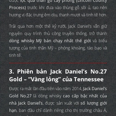
được
lọc qua than gỗ cây phong (Lincoln County
Process)
trước khi đưa vào thùng gỗ sồi ủ, tạo nên
hương vị đặc trưng êm dịu, thanh mượt và tinh tế hơn.
Trải qua hơn một thế kỷ rưỡi, Jack Daniel’s vẫn giữ
nguyên quy trình thủ công truyền thống, trở thành
dòng whisky Mỹ bán chạy nhất thế giới
và biểu
tượng của tinh thần Mỹ – phóng khoáng, táo bạo và
tinh tế.
3. Phiên bản Jack Daniel’s No.27
Gold – “Vàng lỏng” của Tennessee
Được ra mắt lần đầu tiên vào năm 2014,
Jack Daniel’s
Gold No.27
là dòng whisky
cao cấp bậc nhất của
nhà Jack Daniel’s
, được sản xuất với
số lượng giới
hạn
, ban đầu chỉ dành riêng cho thị trường châu Á,