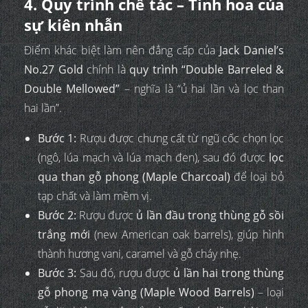
4. Quy trình chế tác – Tinh hoa của
sự kiên nhẫn
Điểm khác biệt làm nên đẳng cấp của
Jack Daniel’s
No.27 Gold
chính là
quy trình “Double Barreled &
Double Mellowed”
– nghĩa là “ủ hai lần và lọc than
hai lần”.
Bước 1:
Rượu được chưng cất từ ngũ cốc chọn lọc
(ngô, lúa mạch và lúa mạch đen), sau đó được
lọc
qua than gỗ phong (Maple Charcoal)
để loại bỏ
tạp chất và làm mềm vị.
Bước 2:
Rượu được
ủ lần đầu trong thùng gỗ sồi
trắng mới
(new American oak barrels), giúp hình
thành hương vani, caramel và gỗ cháy nhẹ.
Bước 3:
Sau đó, rượu được
ủ lần hai trong thùng
gỗ phong mạ vàng (Maple Wood Barrels)
– loại