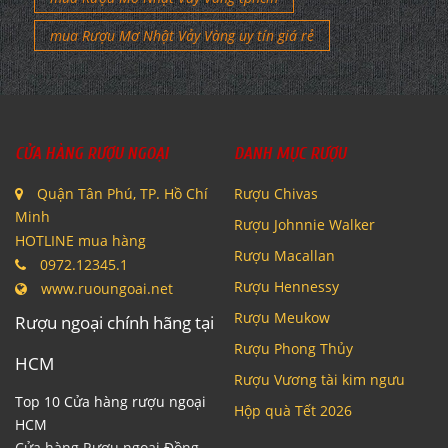
mua Rượu Mơ Nhật Vảy Vàng uy tín giá rẻ
CỬA HÀNG RƯỢU NGOẠI
DANH MỤC RƯỢU
Quận Tân Phú, TP. Hồ Chí
Rượu Chivas
Minh
Rượu Johnnie Walker
HOTLINE mua hàng
Rượu Macallan
0972.12345.1
Rượu Hennessy
www.ruoungoai.net
Rượu Meukow
Rượu ngoại chính hãng tại
Rượu Phong Thủy
HCM
Rượu Vương tài kim ngưu
Top 10 Cửa hàng rượu ngoại
Hộp quà Tết 2026
HCM
Cửa hàng Rượu ngoại Đồng