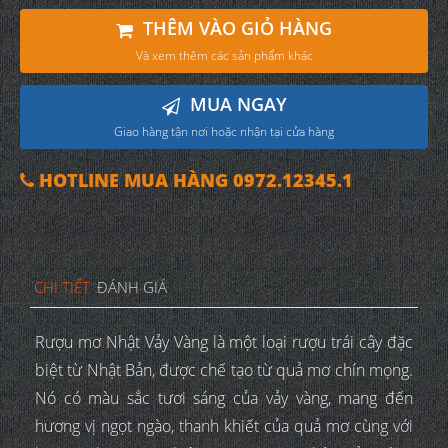
THÊM VÀO GIỎ HÀNG
Và xem thêm các sản phẩm khác
MUA NGAY
Giao hàng tận nơi hoặc nhận tại cửa hàng
HOTLINE MUA HÀNG 0972.12345.1
CHI TIẾT
ĐÁNH GIÁ
Rượu mơ Nhật Vảy Vàng là một loại rượu trái cây đặc
biệt từ Nhật Bản, được chế tạo từ quả mơ chín mọng.
Nó có màu sắc tươi sáng của vảy vàng, mang đến
hương vị ngọt ngào, thanh khiết của quả mơ cùng với