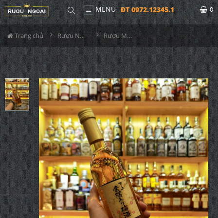
MENU
ĐT 0972.12345.1
0
Trang chủ
Rượu Nhật
Rượu Mơ Nhật Vảy Vàng