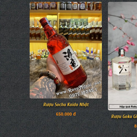
Rượu Sochu Kaido Nhật
650.000 đ
Rượu Goku Gi
8