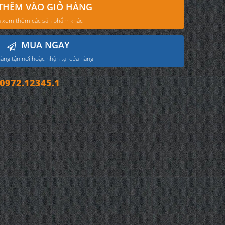
THÊM VÀO GIỎ HÀNG
 xem thêm các sản phẩm khác
MUA NGAY
àng tận nơi hoặc nhận tại cửa hàng
972.12345.1