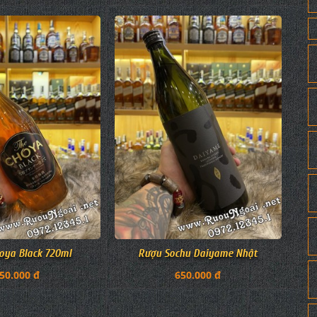
oya Black 720ml
Rượu Sochu Daiyame Nhật
50.000 đ
650.000 đ