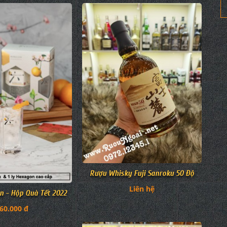
Rượu Whisky Fuji Sanroku 50 Độ
Liên hệ
n - Hộp Quà Tết 2022
60.000 đ