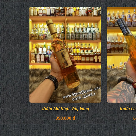
Rượu Mơ Nhật Vảy Vàng
Rượu Ch
350.000 đ
6