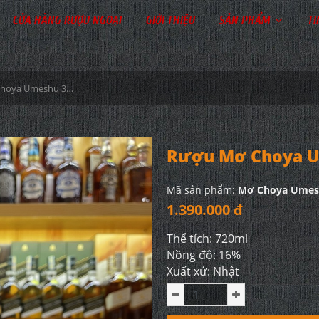
CỬA HÀNG RƯỢU NGOẠI
GIỚI THIỆU
SẢN PHẨM
TI
Rượu Mơ Choya Umeshu 3 năm 720ml
Rượu Mơ Choya U
Mã sản phẩm:
Mơ Choya Umes
1.390.000 đ
Thể tích: 720ml
Nồng độ: 16%
Xuất xứ: Nhật