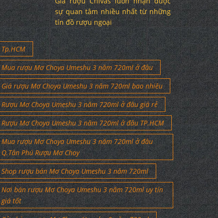
Giá rượu Chivas luôn nhận được
sự quan tâm nhiều nhất từ những
tín đồ rượu ngoại
Tp.HCM
Mua rượu Mơ Choya Umeshu 3 năm 720ml ở đâu
Giá rượu Mơ Choya Umeshu 3 năm 720ml bao nhiêu
Rượu Mơ Choya Umeshu 3 năm 720ml ở đâu giá rẻ
Rượu Mơ Choya Umeshu 3 năm 720ml ở đâu TP.HCM
Mua rượu Mơ Choya Umeshu 3 năm 720ml ở đâu
Q.Tân Phú Rượu Mơ Choy
Shop rượu bán Mơ Choya Umeshu 3 năm 720ml
Nơi bán rượu Mơ Choya Umeshu 3 năm 720ml uy tín
giá tốt