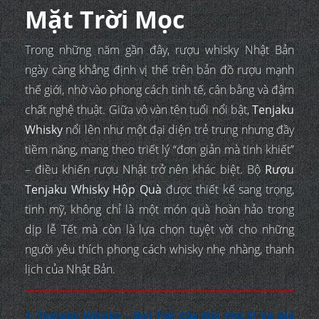
Mặt Trời Mọc
Trong những năm gần đây, rượu whisky Nhật Bản
ngày càng khẳng định vị thế trên bản đồ rượu mạnh
thế giới, nhờ vào phong cách tinh tế, cân bằng và đậm
chất nghệ thuật. Giữa vô vàn tên tuổi nổi bật,
Tenjaku
Whisky
nổi lên như một đại diện trẻ trung nhưng đầy
tiềm năng, mang theo triết lý “đơn giản mà tinh khiết”
– điều khiến rượu Nhật trở nên khác biệt. Bộ
Rượu
Tenjaku Whisky Hộp Quà
được thiết kế sang trọng,
tinh mỹ, không chỉ là một món quà hoàn hảo trong
dịp lễ Tết mà còn là lựa chọn tuyệt vời cho những
người yêu thích phong cách whisky nhẹ nhàng, thanh
lịch của Nhật Bản.
1. Tenjaku Whisky – Hơi Thở Của Núi Phú Sĩ Và Gió