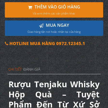
THÊM VÀO GIỎ HÀNG
Và xem thêm các sản phẩm khác
MUA NGAY
Giao hàng tận nơi hoặc nhận tại cửa hàng
HOTLINE MUA HÀNG 0972.12345.1
CHI TIẾT
ĐÁNH GIÁ
Rượu Tenjaku Whisky
Hộp Quà – Tuyệt
Phẩm Đến Từ Xứ Sở