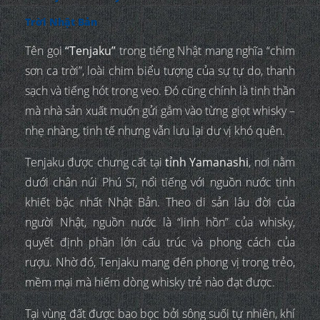
Trời Nhật Bản
Tên gọi
“Tenjaku”
trong tiếng Nhật mang nghĩa “chim
sơn ca trời”, loài chim biểu tượng của sự tự do, thanh
sạch và tiếng hót trong veo. Đó cũng chính là tinh thần
mà nhà sản xuất muốn gửi gắm vào từng giọt whisky –
nhẹ nhàng, tinh tế nhưng vẫn lưu lại dư vị khó quên.
Tenjaku được chưng cất tại
tỉnh Yamanashi
, nơi nằm
dưới chân núi Phú Sĩ, nổi tiếng với nguồn nước tinh
khiết bậc nhất Nhật Bản. Theo di sản lâu đời của
người Nhật, nguồn nước là “linh hồn” của whisky,
quyết định phần lớn cấu trúc và phong cách của
rượu. Nhờ đó, Tenjaku mang đến phong vị trong trẻo,
mềm mại mà hiếm dòng whisky trẻ nào đạt được.
Tại vùng đất được bao bọc bởi sông suối tự nhiên, khí