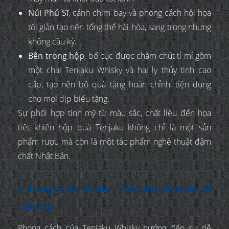
Núi Phú Sĩ
, cánh chim bay và phong cách hội họa
tối giản tạo nên tổng thể hài hòa, sang trọng nhưng
không cầu kỳ.
Bên trong hộp
, bố cục được chăm chút tỉ mỉ gồm
một chai Tenjaku Whisky và hai ly thủy tinh cao
cấp, tạo nên bộ quà tặng hoàn chỉnh, tiện dụng
cho mọi dịp biếu tặng.
Sự phối hợp tinh mỹ từ màu sắc, chất liệu đến họa
tiết khiến hộp quà Tenjaku không chỉ là một sản
phẩm rượu mà còn là một tác phẩm nghệ thuật đậm
chất Nhật Bản.
3. Hương Vị Của Tenjaku – Tinh Khiết, Mềm Mại Và
Cân Bằng
Phong cách của Tenjaku Whisky hướng đến sự dễ