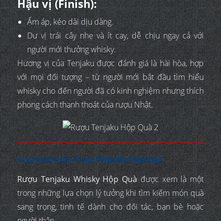
Hậu vị (Finish):
Ấm áp, kéo dài dịu dàng.
Dư vị trái cây nhẹ và ít cay, dễ chịu ngay cả với
người mới thưởng whisky.
Hương vị của Tenjaku được đánh giá là hài hòa, hợp
với mọi đối tượng – từ người mới bắt đầu tìm hiểu
whisky cho đến người đã có kinh nghiệm nhưng thích
phong cách thanh thoát của rượu Nhật.
4. Sự Hoàn Hảo Trong Từng Dịp Tặng Quà
Rượu Tenjaku Whisky Hộp Quà
được xem là một
trong những lựa chọn lý tưởng khi tìm kiếm món quà
sang trọng, tinh tế dành cho đối tác, bạn bè hoặc
người thân.