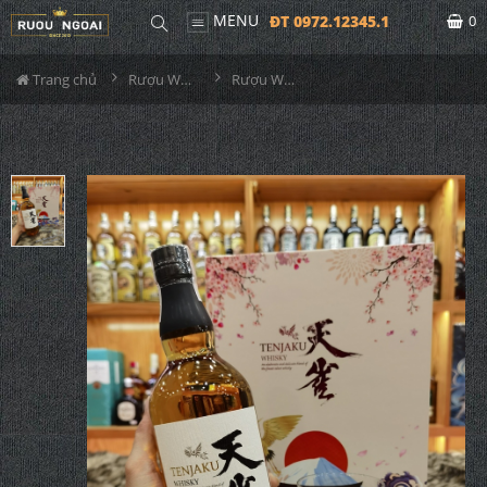
MENU
ĐT 0972.12345.1
0
Trang chủ
Rượu Whisky
Rượu Whisky Tenjaku - Hộp Quà