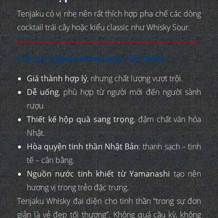
Tenjaku có vị nhẹ nên rất thích hợp pha chế các dòng
cocktail trái cây hoặc kiểu classic như Whisky Sour.
6. Vì Sao Tenjaku Whisky Được Yêu Thích?
Giá thành hợp lý
, nhưng chất lượng vượt trội.
Dễ uống
, phù hợp từ người mới đến người sành
rượu.
Thiết kế hộp quà sang trọng
, đậm chất văn hóa
Nhật.
Hòa quyện tinh thần Nhật Bản
: thanh sạch – tinh
tế – cân bằng.
Nguồn nước tinh khiết từ Yamanashi
tạo nên
hương vị trong trẻo đặc trưng.
Tenjaku Whisky đại diện cho tinh thần “trong sự đơn
giản là vẻ đẹp tối thượng”. Không quá cầu kỳ, không