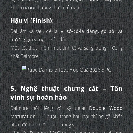
khiến người thưởng thức mê đắm.
Hậu vị (Finish):
Dài, ấm và sâu, để lại
vị sô-cô-la đắng, gỗ sồi và
hương gia vị ngọt
kéo dài.
Một kết thúc mềm mại, tinh tế và sang trọng – đúng
chất Dalmore.
5. Nghệ thuật chưng cất – Tôn
vinh sự hoàn hảo
Dalmore nổi tiếng với kỹ thuật
Double Wood
Maturation
– ủ rượu trong hai loại thùng gỗ khác
nhau để tạo chiều sâu hương vị.
Nhờ vậy, Dalmore 12YO mang trong mình sự kết hợp