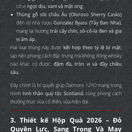
có vị
ngọt dịu, vani và mật ong
.
Thùng gỗ sồi châu Âu (Oloroso Sherry Casks)
đến từ nhà rượu
Gonzalez Byass (Tây Ban Nha)
,
mang lại hương
trái cây chín, sô-cô-la đen và gia
vị ấm áp.
Hai loại thùng này được
kết hợp theo tỷ lệ bí mật
,
tạo nên phong cách đặc trưng mà không dòng whisky
nào khác có được:
đậm đà, tròn vị và đầy chiều
sâu.
Đây chính là bí quyết giúp Dalmore 12YO mang trong
mình
tinh thần quý tộc Scotland
, cùng phong cách
thưởng thức vừa cổ điển, vừa hiện đại.
3. Thiết kế Hộp Quà 2026 – Đỏ
Quyền Lực, Sang Trọng Và May