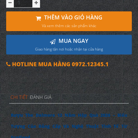
THÊM VÀO GIỎ HÀNG
Và xem thêm các sản phẩm khác
MUA NGAY
Giao hàng tận nơi hoặc nhận tại cửa hàng
HOTLINE MUA HÀNG 0972.12345.1
CHI TIẾT
ĐÁNH GIÁ
Rượu The Dalmore 12 Năm Hộp Quà 2026 – Biểu
Tượng Của Đẳng Cấp Và Nghệ Thuật Tinh Tế Từ
Scotland