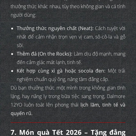
thưởng thức khác nhau, tùy theo không gian và cá tính
người dùng:
Thưởng thức nguyên chất (Neat):
Cách tuyệt vời
nhất để cảm nhận trọn vẹn vị cam, sô-cô-la và gỗ
sồi.
Thêm đá (On the Rocks):
Làm dịu độ mạnh, mang
đến cảm giác mát lạnh, tinh tế.
Kết hợp cùng xì gà hoặc socola đen:
Một trải
nghiệm chuẩn quý ông, nâng tầm đẳng cấp.
Dù bạn thưởng thức một mình trong không gian tĩnh
lặng, hay nâng ly trong bữa tiệc sang trọng, Dalmore
12YO luôn toát lên phong thái
lịch lãm, tinh tế và
quyến rũ.
7. Món quà Tết 2026 – Tặng đẳng