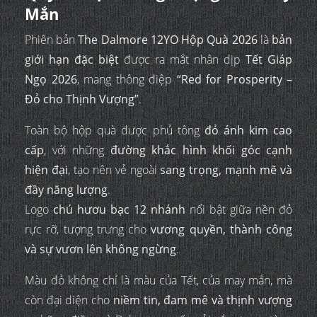
Mắn
Phiên bản
The Dalmore 12YO Hộp Quà 2026
là
bản
giới hạn đặc biệt
được ra mắt nhân dịp
Tết Giáp
Ngọ 2026
, mang thông điệp
“Red for Prosperity –
Đỏ cho Thịnh Vượng”
.
Toàn bộ hộp quà được phủ tông
đỏ ánh kim cao
cấp
, với những
đường khắc hình khối góc cạnh
hiện đại
, tạo nên vẻ ngoài
sang trọng, mạnh mẽ và
đầy năng lượng
.
Logo
chú hươu bạc 12 nhánh
nổi bật giữa nền đỏ
rực rỡ, tượng trưng cho
vương quyền, thành công
và sự vươn lên không ngừng
.
Màu đỏ không chỉ là màu của Tết, của may mắn, mà
còn đại diện cho
niềm tin, đam mê và thịnh vượng