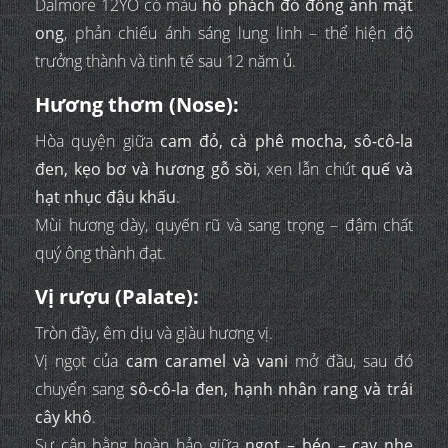
Dalmore 12YO có màu
hổ phách đỏ đồng ánh mật
ong
, phản chiếu ánh sáng lung linh – thể hiện độ
trưởng thành và tinh tế sau 12 năm ủ.
Hương thơm (Nose):
Hòa quyện giữa
cam đỏ, cà phê mocha, sô-cô-la
đen, kẹo bơ và hương gỗ sồi
, xen lẫn chút
quế và
hạt nhục đậu khấu
.
Mùi hương dày, quyến rũ và sang trọng – đậm chất
quý ông thành đạt.
Vị rượu (Palate):
Tròn đầy, êm dịu và giàu hương vị.
Vị ngọt của
cam caramel và vani
mở đầu, sau đó
chuyển sang
sô-cô-la đen, hạnh nhân rang và trái
cây khô
.
Sự cân bằng hoàn hảo giữa
ngọt – béo – cay nhẹ