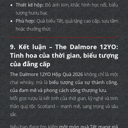
Thiết kế hộp:
Đỏ ánh kim, khắc hình học nổi, biểu
tượng hươu bạc
Phù hợp:
Quà biếu Tết, quà tặng cao cấp, sưu tầm
hoặc thưởng thức
9. Kết luận – The Dalmore 12YO:
Tinh hoa của thời gian, biểu tượng
của đẳng cấp
The Dalmore 12YO Hộp Quà 2026
không chỉ là một
chai whisky, mà là
biểu tượng của sự thành công,
của đam mê và phong cách sống thượng lưu.
Mỗi giọt rượu là kết tinh của thời gian, kỹ nghệ và tinh
thần quý tộc Scotland – mạnh mẽ, sang trọng và sâu
sắc.
Nếu bạn đang tìm kiếm
một món quà Tết mang giá