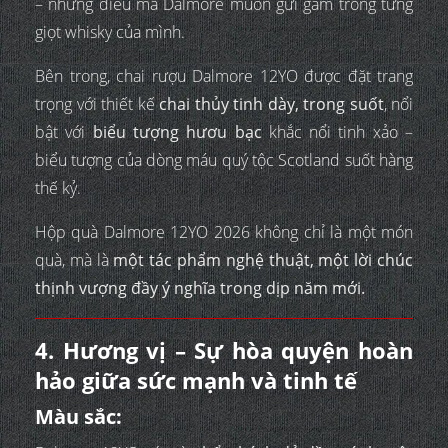
– những điều mà Dalmore muốn gửi gắm trong từng
giọt whisky của mình.
Bên trong, chai rượu Dalmore 12YO được đặt trang
trọng với thiết kế
chai thủy tinh dày, trong suốt
, nổi
bật với
biểu tượng hươu bạc
khắc nổi tinh xảo –
biểu tượng của dòng máu quý tộc Scotland suốt hàng
thế kỷ.
Hộp quà Dalmore 12YO 2026 không chỉ là một món
quà, mà là
một tác phẩm nghệ thuật, một lời chúc
thịnh vượng đầy ý nghĩa trong dịp năm mới.
4. Hương vị – Sự hòa quyện hoàn
hảo giữa sức mạnh và tinh tế
Màu sắc: