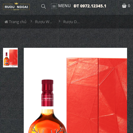
MENU
ĐT 0972.12345.1
0
Trang chủ
Rượu Whisky
Rượu Dalmore 12YO Hộp Quà 2026