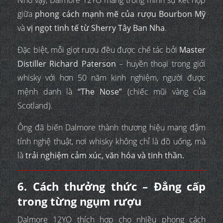
giữa
phong cách mạnh mẽ của rượu Bourbon Mỹ
và
vị ngọt tinh tế từ Sherry Tây Ban Nha
.
Đặc biệt, mỗi giọt rượu đều được chế tác bởi
Master
Distiller Richard Paterson
– huyền thoại trong giới
whisky với hơn 50 năm kinh nghiệm, người được
mệnh danh là
“The Nose”
(chiếc mũi vàng của
Scotland).
Ông đã biến Dalmore thành thương hiệu mang đậm
tính nghệ thuật, nơi whisky không chỉ là đồ uống, mà
là
trải nghiệm cảm xúc, văn hóa và tinh thần.
6. Cách thưởng thức – Đẳng cấp
trong từng ngụm rượu
Dalmore 12YO thích hợp cho nhiều phong cách