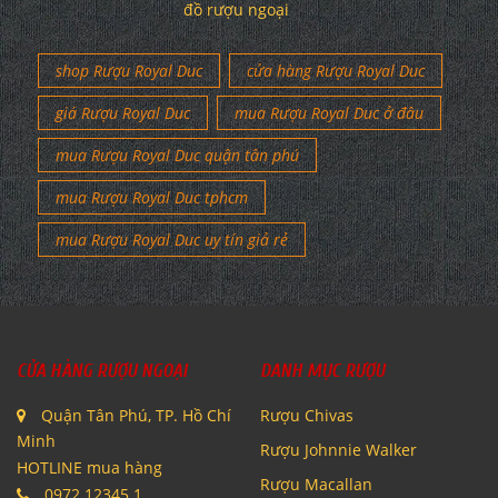
đồ rượu ngoại
shop Rượu Royal Duc
cửa hàng Rượu Royal Duc
giá Rượu Royal Duc
mua Rượu Royal Duc ở đâu
mua Rượu Royal Duc quận tân phú
mua Rượu Royal Duc tphcm
mua Rượu Royal Duc uy tín giả rẻ
CỬA HÀNG RƯỢU NGOẠI
DANH MỤC RƯỢU
Quận Tân Phú, TP. Hồ Chí
Rượu Chivas
Minh
Rượu Johnnie Walker
HOTLINE mua hàng
Rượu Macallan
0972.12345.1