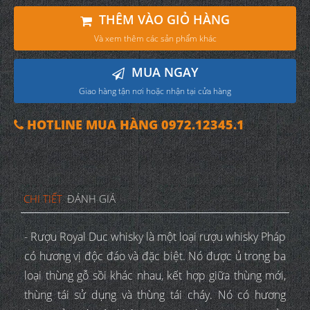
THÊM VÀO GIỎ HÀNG
Và xem thêm các sản phẩm khác
MUA NGAY
Giao hàng tận nơi hoặc nhận tại cửa hàng
HOTLINE MUA HÀNG 0972.12345.1
CHI TIẾT
ĐÁNH GIÁ
- Rượu Royal Duc whisky là một loại rượu whisky Pháp
có hương vị độc đáo và đặc biệt. Nó được ủ trong ba
loại thùng gỗ sồi khác nhau, kết hợp giữa thùng mới,
thùng tái sử dụng và thùng tái cháy. Nó có hương