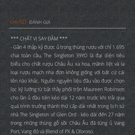
CHI TIẾT
ĐÁNH GIÁ
*** CHẤT VỊ SAY ĐẮM ***
- Gần 4 thập kỷ được ủ trong thùng rượu với chỉ 1.695
chai toàn cầu, The Singleton 39YO là đại diện tiêu
biểu cho chất rượu Châu Âu xa hoa, mãnh liệt và la
loại rượu mạch nha đơn không giống với bất cứ cái
tên nào khác. Nguồn nguyên liệu đầu vào được chọn
lọc kỹ lưỡng từ bật thầy phối trộn Maureen Robinson
cho lần ủ đầu tiên kéo dài 12 năm trước khi trải qua
quá trình trưởng thành thứ cấp dài nhất trong lịch sử
nhà The Singleton of Glen Ord - kéo dài đến 27 năm
trong những thùng gỗ sồi Châu Âu đã từng ủ Vang
Port, Vang đỏ và Blend of PX & Oloroso.