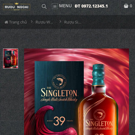
MENU
ĐT 0972.12345.1
0
Trang chủ
Rượu Whisky
Rượu Singleton 39YO