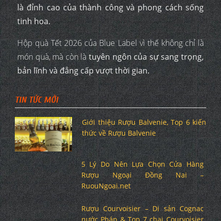
là đỉnh cao của thành công và phong cách sống
tinh hoa.
Hộp quà Tết 2026 của Blue Label vì thế không chỉ là
món quà, mà còn là
tuyên ngôn của sự sang trọng,
bản lĩnh và đẳng cấp vượt thời gian.
TIN TỨC MỚI
Giới thiệu Rượu Balvenie, Top 6 kiến
thức về Rượu Balvenie
5 Lý Do Nên Lựa Chọn Cửa Hàng
Rượu Ngoại Đồng Nai –
RuouNgoai.net
Rượu Courvoisier – Di sản Cognac
nước Pháp & Top 7 chai Courvoisier