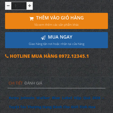
THÊM VÀO GIỎ HÀNG
Và xem thêm các sản phẩm khác
MUA NGAY
Giao hàng tận nơi hoặc nhận tại cửa hàng
HOTLINE MUA HÀNG 0972.12345.1
CHI TIẾT
ĐÁNH GIÁ
Rượu Johnnie Walker Blue Label Hộp Quà 2026 –
Tuyệt Tác Thượng Hạng Dành Cho Giới Tinh Hoa