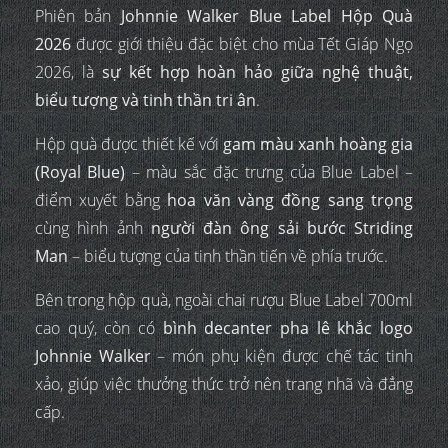
Phiên bản
Johnnie Walker Blue Label Hộp Quà
2026
được giới thiệu đặc biệt cho mùa Tết Giáp Ngọ
2026, là
sự kết hợp hoàn hảo giữa nghệ thuật,
biểu tượng và tinh thần tri ân
.
Hộp quà được thiết kế với
gam màu xanh hoàng gia
(Royal Blue)
– màu sắc đặc trưng của Blue Label –
điểm xuyết bằng
hoa văn vàng đồng sang trọng
cùng hình ảnh
người đàn ông sải bước Striding
Man
– biểu tượng của tinh thần tiến về phía trước.
Bên trong hộp quà, ngoài chai rượu Blue Label 700ml
cao quý, còn có
bình decanter pha lê khắc logo
Johnnie Walker
– món phụ kiện được chế tác tinh
xảo, giúp việc thưởng thức trở nên trang nhã và đẳng
cấp.