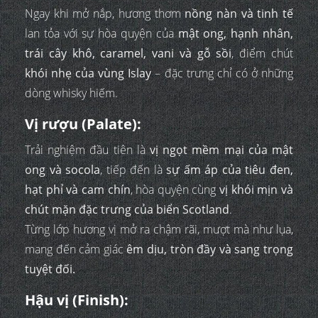
Ngay khi mở nắp, hương thơm
nồng nàn và tinh tế
lan tỏa với sự hòa quyện của
mật ong, hạnh nhân,
trái cây khô, caramel, vani và gỗ sồi
, điểm chút
khói nhẹ của vùng Islay
– đặc trưng chỉ có ở những
dòng whisky hiếm.
Vị rượu (Palate):
Trải nghiệm đầu tiên là
vị ngọt mềm mại của mật
ong và socola
, tiếp đến là
sự ấm áp của tiêu đen,
hạt phỉ và cam chín
, hòa quyện cùng
vị khói mịn và
chút mặn đặc trưng của biển Scotland
.
Từng lớp hương vị mở ra chậm rãi, mượt mà như lụa,
mang đến cảm giác
êm dịu, tròn đầy và sang trọng
tuyệt đối.
Hậu vị (Finish):