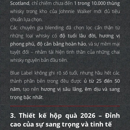
Scotland
, chỉ chiếm chưa đến
1 trong 10.000 thùng
whisky trong kho của Johnnie Walker mới đủ tiêu
chuẩn lựa chọn.
Các chuyên gia blending đã chọn lọc cẩn thận từ
những loại whisky có
độ tuổi lâu đời, hương vị
phong phú, độ cân bằng hoàn hảo
, và sự mềm mại
tuyệt đối – nhằm tái hiện tinh thần của những chai
whisky nguyên bản đầu tiên.
Blue Label không ghi rõ số tuổi, nhưng hầu hết các
thành phần bên trong đều được
ủ từ 25 đến 50
năm
, tạo nên
hương vị sâu lắng, êm dịu và sang
trọng bậc nhất
.
3. Thiết kế hộp quà 2026 – Đỉnh
cao của sự sang trọng và tinh tế