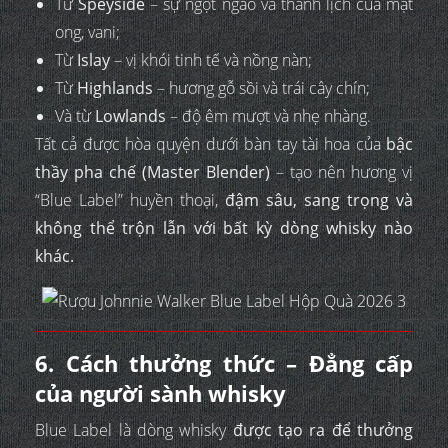
Từ
Speyside
– sự ngọt ngào và thanh lịch của mật
ong, vani;
Từ
Islay
– vị khói tinh tế và nồng nàn;
Từ
Highlands
– hương gỗ sồi và trái cây chín;
Và từ
Lowlands
– độ êm mượt và nhẹ nhàng.
Tất cả được hòa quyện dưới bàn tay tài hoa của
bậc
thầy pha chế (Master Blender)
– tạo nên hương vị
“Blue Label” huyền thoại,
đậm sâu, sang trọng và
không thể trộn lẫn với bất kỳ dòng whisky nào
khác.
6. Cách thưởng thức – Đẳng cấp
của người sành whisky
Blue Label là dòng whisky
được tạo ra để thưởng