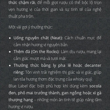
thức chậm rãi
, để mỗi giọt rượu có thể bộc lộ trọn
vẹn hương vị của thời gian và sự tinh tế của nghệ
thuật pha trộn.
Một vài gợi ý thưởng thức:
Uống nguyên chất (Neat):
Cách chuẩn mực để
cảm nhận hương vị nguyên bản.
Thêm đá (On the Rocks):
Làm dịu rượu, mang lại
cảm giác mượt mà và tươi mát.
Thưởng thức bằng ly pha lê hoặc decanter
riêng:
Tôn vinh trải nghiệm thị giác và vị giác, giúp
lan tỏa hương thơm đặc trưng của whisky quý.
Blue Label đặc biệt phù hợp khi dùng kèm
socola
đen, phô mai trưởng thành, gan ngỗng hoặc xì gà
thượng hạng
– những món ăn tinh tế giúp nâng tầm
hương vị rượu.