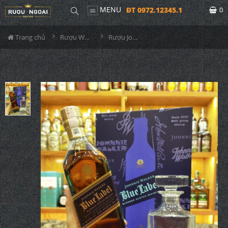
MENU
ĐT 0972.12345.1
0
Trang chủ
Rượu Whisky
Rượu Johnnie Walker Blue Label Hộp Quà 2026