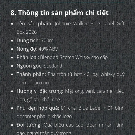
8. Thông tin sản phẩm chi tiết
Tên sản phẩm:
Johnnie Walker Blue Label Gift
Box 2026
Dung tích:
700ml
Nồng độ:
40% ABV
Phân loại:
Blended Scotch Whisky cao cấp
Nguồn gốc:
Scotland
Thành phần:
Pha trộn từ hơn 40 loại whisky quý
hiếm, ủ lâu năm
Hương vị đặc trưng:
Mật ong, vani, caramel, tiêu
đen, gỗ sồi, khói nhẹ
Phụ kiện hộp quà:
01 chai Blue Label + 01 bình
decanter pha lê khắc logo
Đối tượng:
Quà biếu cao cấp, doanh nhân, lãnh
đạo, người thân quý trọng