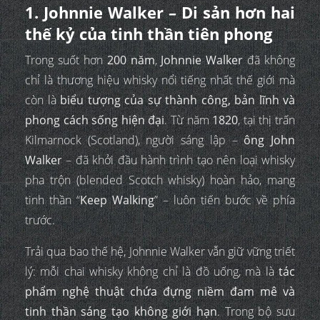
1. Johnnie Walker – Di sản hơn hai
thế kỷ của tinh thần tiên phong
Trong suốt hơn
200 năm
,
Johnnie Walker
đã không
chỉ là thương hiệu whisky nổi tiếng nhất thế giới mà
còn là
biểu tượng của sự thành công, bản lĩnh và
phong cách sống hiện đại
. Từ năm
1820
, tại thị trấn
Kilmarnock (Scotland), người sáng lập –
ông John
Walker
– đã khởi đầu hành trình tạo nên loại whisky
pha trộn (blended Scotch whisky) hoàn hảo, mang
tinh thần “
Keep Walking
” – luôn tiến bước về phía
trước.
Trải qua bao thế hệ, Johnnie Walker vẫn giữ vững triết
lý: mỗi chai whisky không chỉ là đồ uống, mà là
tác
phẩm nghệ thuật chứa đựng niềm đam mê và
tinh thần sáng tạo không giới hạn
. Trong bộ sưu