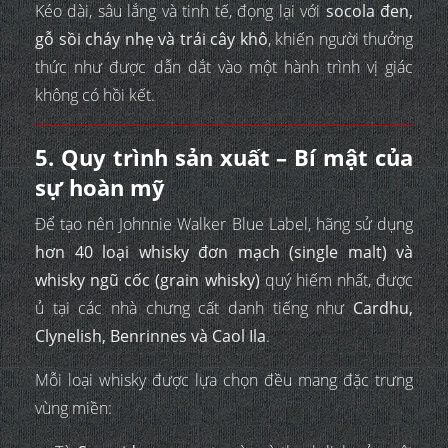
Kéo dài, sâu lắng và tinh tế, đọng lại với
socola đen,
gỗ sồi cháy nhẹ và trái cây khô
, khiến người thưởng
thức như được dẫn dắt vào một hành trình vị giác
không có hồi kết.
5. Quy trình sản xuất – Bí mật của
sự hoàn mỹ
Để tạo nên Johnnie Walker Blue Label, hãng sử dụng
hơn 40 loại whisky đơn mạch (single malt) và
whisky ngũ cốc (grain whisky)
quý hiếm nhất, được
ủ tại các nhà chưng cất danh tiếng như
Cardhu,
Clynelish, Benrinnes và Caol Ila
.
Mỗi loại whisky được lựa chọn đều mang đặc trưng
vùng miền: