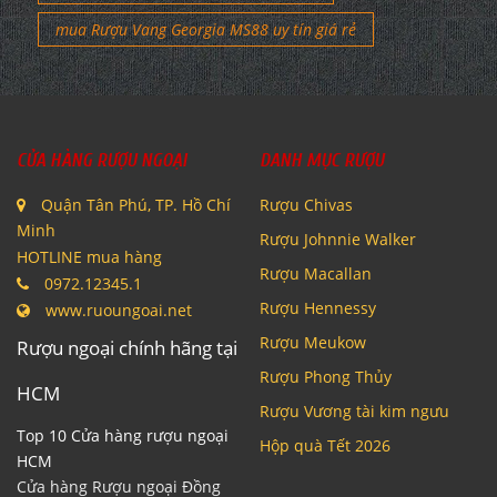
mua Rượu Vang Georgia MS88 tphcm
mua Rượu Vang Georgia MS88 uy tín giá rẻ
CỬA HÀNG RƯỢU NGOẠI
DANH MỤC RƯỢU
Quận Tân Phú, TP. Hồ Chí
Rượu Chivas
Minh
Rượu Johnnie Walker
HOTLINE mua hàng
Rượu Macallan
0972.12345.1
Rượu Hennessy
www.ruoungoai.net
Rượu Meukow
Rượu ngoại chính hãng tại
Rượu Phong Thủy
HCM
Rượu Vương tài kim ngưu
Top 10 Cửa hàng rượu ngoại
Hộp quà Tết 2026
HCM