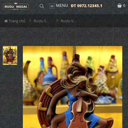
MENU
ĐT 0972.12345.1
0
Trang chủ
Rượu Sưu Tầm - Nga
Rượu Vang Gốm Georgia MS88