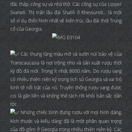
đài, tháp, công sự và nhà thờ. Các công sự của Upper
Svaneti. Thị trấn lâu đài Shatili ở Khevsureti… là một
số ví dụ điển hình nhất về kiến trúc lâu đài thời Trung
cổ của Georgia.
Các thung lũng màu mỡ và sườn núi bảo vệ của
Transcaucasia là nơi trồng nho và sản xuất rượu thời
kỳ đồ đá mới. Trong ít nhất 8000 năm. Do rượu vang
có nhiều thiên niên kỷ trong lịch sử Georgia và vai trò
kinh tế nổi bật của nó. Truyền thống rượu vang được
coi là gắn liền và không thể tách rời khỏi bản sắc dân
tộc.
Những chiếc bình đựng rượu với mọi hình dáng,
kích thước và kiểu dáng đã là một phần quan trọng
của đồ gốm ở Georgia trong nhiều thiên niên kỷ. Các