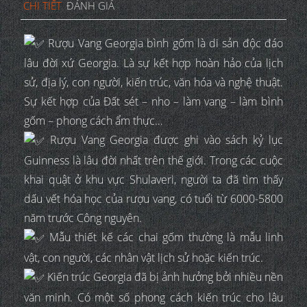
CHI TIẾT
ĐÁNH GIÁ
Rượu Vang Georgia bình gốm là di sản độc đáo
lâu đời xứ Georgia. Là sự kết hợp hoàn hảo của lịch
sử, địa lý, con người, kiến trúc, văn hóa và nghệ thuật.
Sự kết hợp của Đất sét – nho – làm vang – làm bình
gốm – phong cách ẩm thực…
Rượu Vang Georgia được ghi vào sách kỷ lục
Guinness là lâu đời nhất trên thế giới. Trong các cuộc
khai quật ở khu vực Shulaveri, người ta đã tìm thấy
dấu vết hóa học của rượu vang, có tuổi từ 6000-5800
năm trước Công nguyên.
Mẫu thiết kế các chai gốm thường là mẫu linh
vật, con người, các nhân vật lịch sử hoặc kiến trúc.
Kiến trúc Georgia đã bị ảnh hưởng bởi nhiều nền
văn minh. Có một số phong cách kiến trúc cho lâu