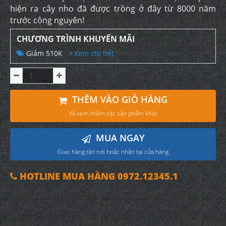
hiện ra cây nho đã được trồng ở đây từ 8000 năm
trước công nguyên!
CHƯƠNG TRÌNH KHUYẾN MÃI
Giảm 510K
Xem chi tiết
THÊM VÀO GIỎ HÀNG
Và xem thêm các sản phẩm khác
MUA NGAY
Giao hàng tận nơi hoặc nhận tại cửa hàng
HOTLINE MUA HÀNG 0972.12345.1