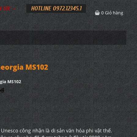
HOTLINE 0972.12345.1
N TỨC
0
Giỏ hàng
eorgia MS102
gia MS102
 đ
Unesco công nhận là di sản văn hóa phi vật thể.