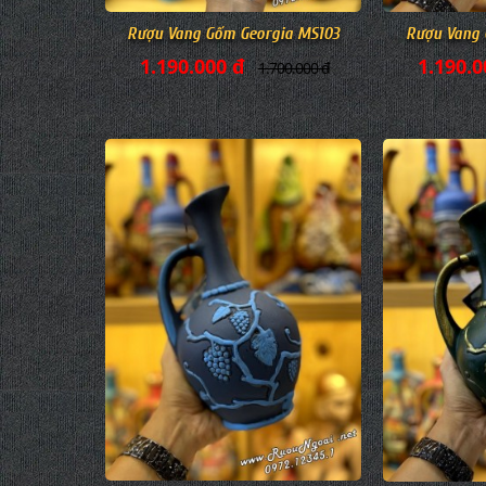
Rượu Vang Gốm Georgia MS103
Rượu Vang 
1.190.000 đ
1.190.0
1.700.000 đ