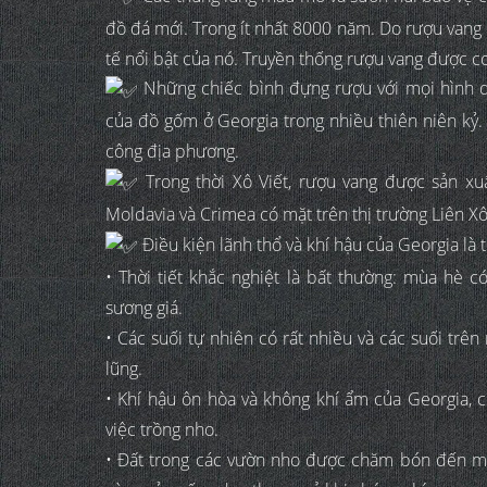
đồ đá mới. Trong ít nhất 8000 năm. Do rượu vang có
tế nổi bật của nó. Truyền thống rượu vang được coi
Những chiếc bình đựng rượu với mọi hình d
của đồ gốm ở Georgia trong nhiều thiên niên kỷ.
công địa phương.
Trong thời Xô Viết, rượu vang được sản xuấ
Moldavia và Crimea có mặt trên thị trường Liên X
Điều kiện lãnh thổ và khí hậu của Georgia là t
• Thời tiết khắc nghiệt là bất thường: mùa hè
sương giá.
• Các suối tự nhiên có rất nhiều và các suối trê
lũng.
• Khí hậu ôn hòa và không khí ẩm của Georgia, c
việc trồng nho.
• Đất trong các vườn nho được chăm bón đến m