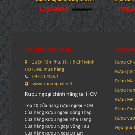
1.790.000 đ
1.790.0
2.300.000 đ
CỬA HÀNG RƯỢU NGOẠI
DANH MỤ
Quận Tân Phú, TP. Hồ Chí Minh
Rượu Chi
HOTLINE mua hàng
Rượu Joh
0972.12345.1
Rượu Mac
www.ruoungoai.net
Rượu Hen
Rượu ngoại chính hãng tại HCM
Rượu Me
Top 10 Cửa hàng rượu ngoại HCM
Rượu Pho
Cửa hàng Rượu ngoại Đồng Tháp
Rượu Vươ
Cửa hàng Rượu ngoại Nha Trang
Cửa hàng Rượu Ngoại Vũng Tàu
Hộp quà 
Cửa hàng Rượu Ngoại Đà Lạt