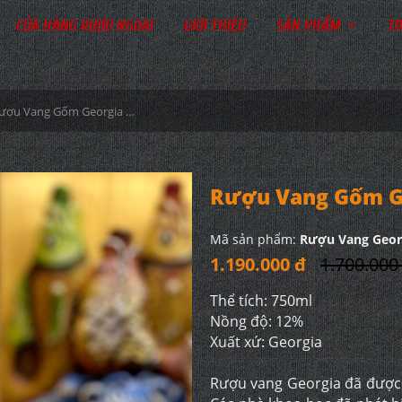
CỬA HÀNG RƯỢU NGOẠI
GIỚI THIỆU
SẢN PHẨM
TI
Rượu Vang Gốm Georgia MS102
Rượu Vang Gốm G
Mã sản phẩm:
Rượu Vang Geor
1.190.000 đ
1.700.000
Thể tích: 750ml
Nồng độ: 12%
Xuất xứ: Georgia
Rượu vang Georgia đã được 