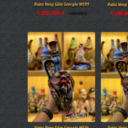
Rượu Vang Gốm Georgia MS99
Rượu Vang
1.290.000 đ
1.290.0
1.800.000 đ
Rượu Vang Gốm Georgia MS96
Rượu Vang