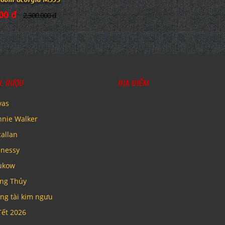
00 đ
2.300.000 đ
C RƯỢU
ĐỊA ĐIỂM
vas
nnie Walker
allan
nessy
ukow
ng Thủy
ng tài kim ngưu
Tết 2026