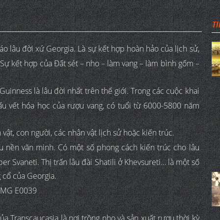
TI
 lâu đời xứ Georgia. Là sự kết hợp hoàn hảo của lịch sử,
t. Sự kết hợp của Đất sét – nho – làm vang – làm bình gốm –
inness là lâu đời nhất trên thế giới. Trong các cuộc khai
dấu vết hóa học của rượu vang, có tuổi từ 6000-5800 năm
ật, con người, các nhân vật lịch sử hoặc kiến trúc.
u nền văn minh. Có một số phong cách kiến trúc cho lâu
r Svaneti. Thị trấn lâu đài Shatili ở Khevsureti… là một số
g cổ của Georgia.
 Transcaucasia là nơi trồng nho và sản xuất rượu thời kỳ