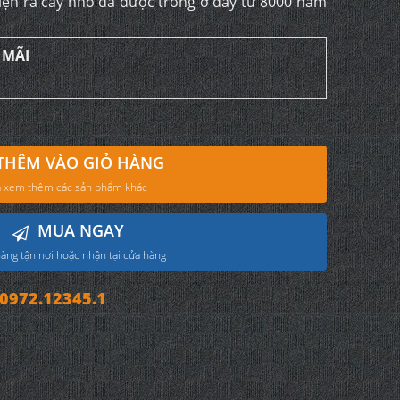
iện ra cây nho đã được trồng ở đây từ 8000 năm
 MÃI
THÊM VÀO GIỎ HÀNG
 xem thêm các sản phẩm khác
MUA NGAY
àng tận nơi hoặc nhận tại cửa hàng
972.12345.1