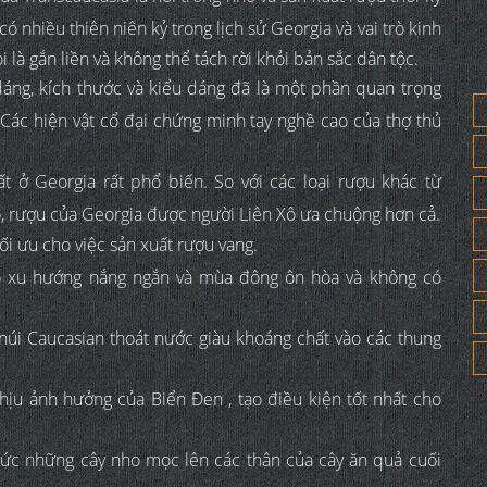
 nhiều thiên niên kỷ trong lịch sử Georgia và vai trò kinh
 là gắn liền và không thể tách rời khỏi bản sắc dân tộc.
áng, kích thước và kiểu dáng đã là một phần quan trọng
 Các hiện vật cổ đại chứng minh tay nghề cao của thợ thủ
t ở Georgia rất phổ biến. So với các loại rượu khác từ
ô, rượu của Georgia được người Liên Xô ưa chuộng hơn cả.
ối ưu cho việc sản xuất rượu vang.
 có xu hướng nắng ngắn và mùa đông ôn hòa và không có
n núi Caucasian thoát nước giàu khoáng chất vào các thung
hịu ảnh hưởng của Biển Đen , tạo điều kiện tốt nhất cho
ức những cây nho mọc lên các thân của cây ăn quả cuối