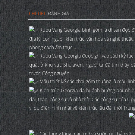
CHI TIẾT
ĐÁNH GIÁ
Rượu Vang Georgia bình gốm là di sản độc đáo
địa lý, con người, kiến trúc, văn hóa và nghệ thuậ
phong cách ẩm thực…
Rượu Vang Georgia được ghi vào sách kỷ lục Gu
quật ở khu vực Shulaveri, người ta đã tìm thấy 
trước Công nguyên.
Mẫu thiết kế các chai gốm thường là mẫu linh v
Kiến trúc Georgia đã bị ảnh hưởng bởi nhiề
đài, tháp, công sự và nhà thờ. Các công sự của Uppe
ví dụ điển hình nhất về kiến trúc lâu đài thời Trun
Các thung lũng màu mỡ và sườn núi bảo vệ của