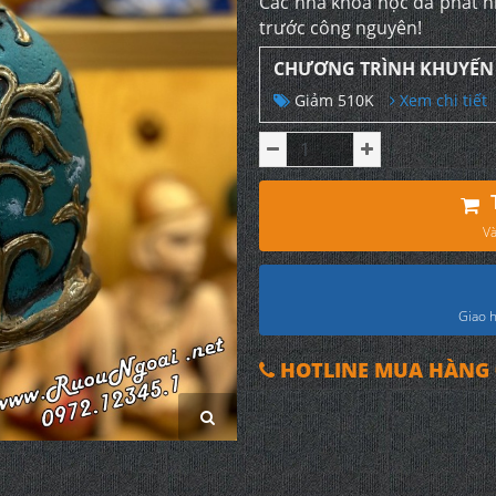
Các nhà khoa học đã phát h
trước công nguyên!
CHƯƠNG TRÌNH KHUYẾN
Giảm 510K
Xem chi tiết
Và
Giao h
HOTLINE MUA HÀNG 0