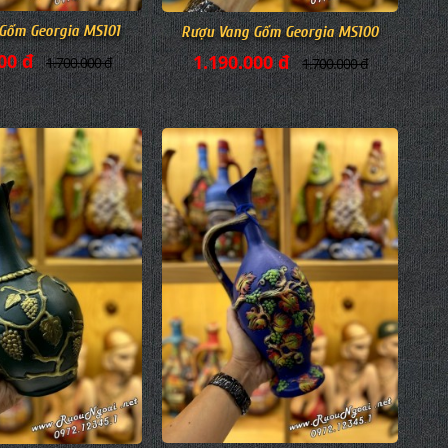
Gốm Georgia MS101
Rượu Vang Gốm Georgia MS100
00 đ
1.190.000 đ
1.700.000 đ
1.700.000 đ