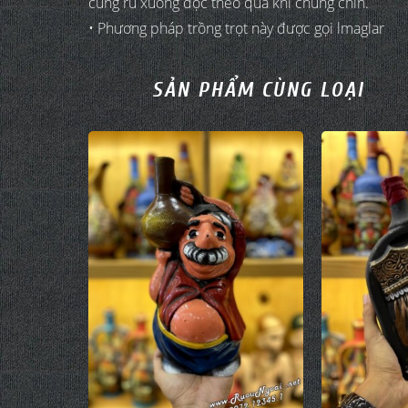
cùng rủ xuống dọc theo quả khi chúng chín.
• Phương pháp trồng trọt này được gọi lmaglar
SẢN PHẨM CÙNG LOẠI