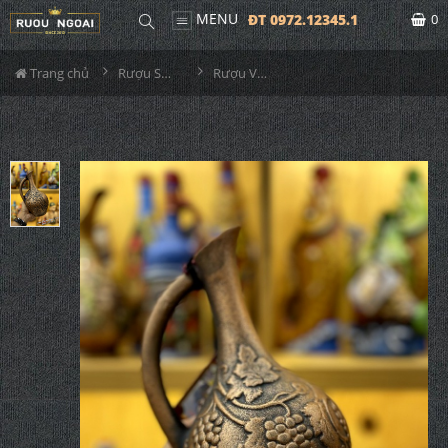
MENU
ĐT 0972.12345.1
0
Trang chủ
Rượu Sưu Tầm - Nga
Rượu Vang Gốm Georgia MS73