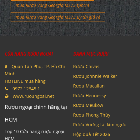
mua Rượu Vang Georgia MS73 tphcm
mua Rượu Vang Georgia MS73 uy tín giá rẻ
CỬA HÀNG RƯỢU NGOẠI
DANH MỤC RƯỢU
Quận Tân Phú, TP. Hồ Chí
Rượu Chivas
Minh
Rượu Johnnie Walker
HOTLINE mua hàng
Rượu Macallan
0972.12345.1
Rượu Hennessy
www.ruoungoai.net
Rượu Meukow
Rượu ngoại chính hãng tại
Rượu Phong Thủy
HCM
Rượu Vương tài kim ngưu
Top 10 Cửa hàng rượu ngoại
Hộp quà Tết 2026
HCM