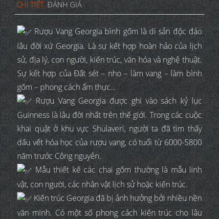
CHI TIẾT
ĐÁNH GIÁ
Rượu Vang Georgia bình gốm là di sản độc đáo
lâu đời xứ Georgia. Là sự kết hợp hoàn hảo của lịch
sử, địa lý, con người, kiến trúc, văn hóa và nghệ thuật.
Sự kết hợp của Đất sét – nho – làm vang – làm bình
gốm – phong cách ẩm thực…
Rượu Vang Georgia được ghi vào sách kỷ lục
Guinness là lâu đời nhất trên thế giới. Trong các cuộc
khai quật ở khu vực Shulaveri, người ta đã tìm thấy
dấu vết hóa học của rượu vang, có tuổi từ 6000-5800
năm trước Công nguyên.
Mẫu thiết kế các chai gốm thường là mẫu linh
vật, con người, các nhân vật lịch sử hoặc kiến trúc.
Kiến trúc Georgia đã bị ảnh hưởng bởi nhiều nền
văn minh. Có một số phong cách kiến trúc cho lâu