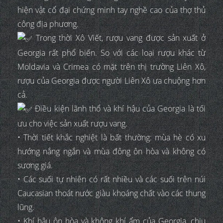
hiện vật cổ đại chứng minh tay nghề cao của thợ thủ
công địa phương.
Trong thời Xô Viết, rượu vang được sản xuất ở
Georgia rất phổ biến. So với các loại rượu khác từ
Moldavia và Crimea có mặt trên thị trường Liên Xô,
rượu của Georgia được người Liên Xô ưa chuộng hơn
cả.
Điều kiện lãnh thổ và khí hậu của Georgia là tối
ưu cho việc sản xuất rượu vang.
• Thời tiết khắc nghiệt là bất thường: mùa hè có xu
hướng nắng ngắn và mùa đông ôn hòa và không có
sương giá.
• Các suối tự nhiên có rất nhiều và các suối trên núi
Caucasian thoát nước giàu khoáng chất vào các thung
lũng.
• Khí hậu ôn hòa và không khí ẩm của Georgia, chịu