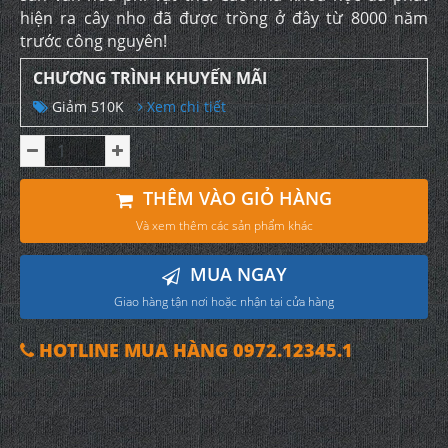
hiện ra cây nho đã được trồng ở đây từ 8000 năm
trước công nguyên!
CHƯƠNG TRÌNH KHUYẾN MÃI
Giảm 510K
Xem chi tiết
THÊM VÀO GIỎ HÀNG
Và xem thêm các sản phẩm khác
MUA NGAY
Giao hàng tận nơi hoặc nhận tại cửa hàng
HOTLINE MUA HÀNG 0972.12345.1