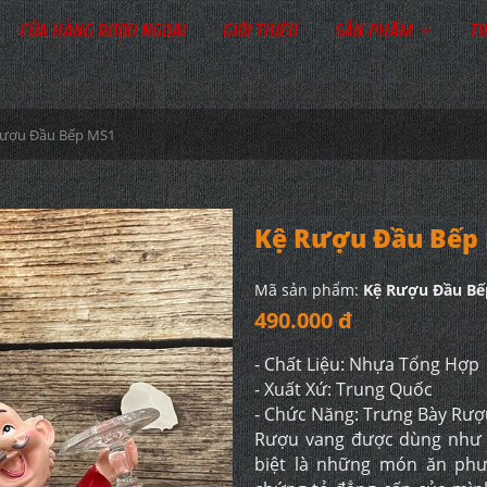
CỬA HÀNG RƯỢU NGOẠI
GIỚI THIỆU
SẢN PHẨM
TI
Rượu Đầu Bếp MS1
Kệ Rượu Đầu Bếp
Mã sản phẩm:
Kệ Rượu Đầu Bế
490.000 đ
- Chất Liệu: Nhựa Tổng Hợp
- Xuất Xứ: Trung Quốc
- Chức Năng: Trưng Bày Rư
Rượu vang được dùng như 
biệt là những món ăn ph