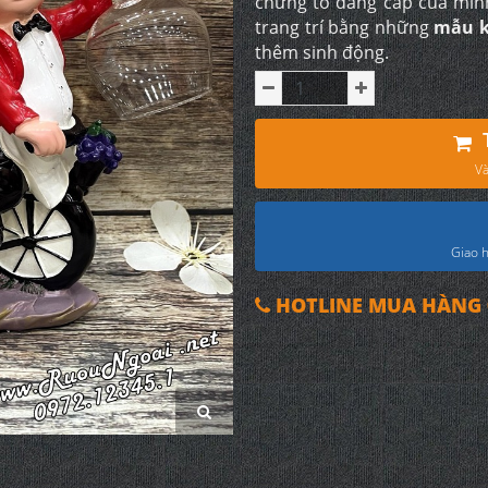
chứng tỏ đẳng cấp của mìn
trang trí bằng những
mẫu k
thêm sinh động.
Và
Giao h
HOTLINE MUA HÀNG 0