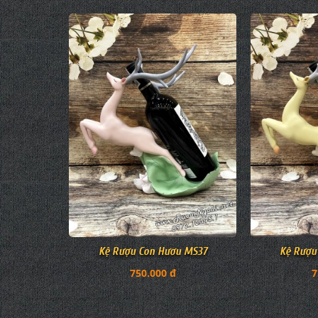
Kệ Rượu Con Hươu MS37
Kệ Rượu
750.000 đ
7