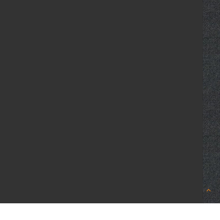
opruougiasi.vn là trang thông tin chia sẻ kiến thức về