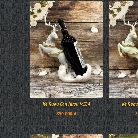
Kệ Rượu Con Hươu MS34
Kệ Rượu
850.000 đ
8