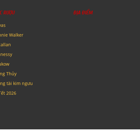
C RƯỢU
ĐỊA ĐIỂM
vas
nnie Walker
allan
nessy
ukow
ng Thủy
ng tài kim ngưu
Tết 2026
 luật quảng cáo số 16/2012/QH13 về kinh doanh bán hàng qua mạng. Sh