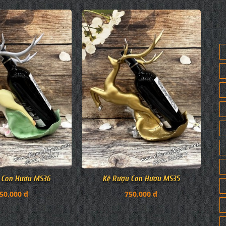
Kệ Rượu Con Hươu MS35
 Con Hươu MS36
750.000 đ
50.000 đ