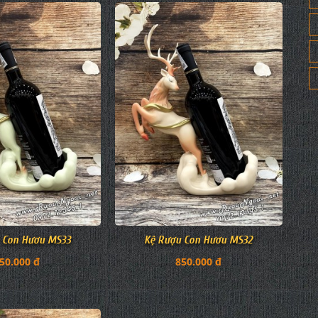
 Con Hươu MS33
Kệ Rượu Con Hươu MS32
50.000 đ
850.000 đ