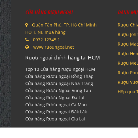
CỬA HÀNG RƯỢU NGOẠI
DANH MỤ
Quận Tân Phú, TP. Hồ Chí Minh
Rượu Chi
HOTLINE mua hàng
Rượu Joh
0972.12345.1
Rượu Mac
www.ruoungoai.net
Rượu Hen
Rượu ngoại chính hãng tại HCM
Rượu Me
Top 10 Cửa hàng rượu ngoại HCM
Rượu Pho
Cửa hàng Rượu ngoại Đồng Tháp
Rượu Vươ
Cửa hàng Rượu ngoại Nha Trang
Cửa hàng Rượu Ngoại Vũng Tàu
Hộp quà 
Cửa hàng Rượu Ngoại Đà Lạt
Cửa hàng Rượu ngoại Cà Mau
Cửa hàng Rượu ngoại Đăk Lăk
Cửa hàng Rượu ngoại Gia Lai
Tuân thủ Nghị định số 185/2013/NĐ-CP của Chính phủ và