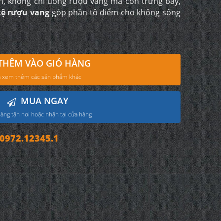
h, không chỉ uống rượu vang mà còn trưng bày,
ệ rượu vang
góp phần tô điểm cho không sống
THÊM VÀO GIỎ HÀNG
 xem thêm các sản phẩm khác
MUA NGAY
àng tận nơi hoặc nhận tại cửa hàng
972.12345.1