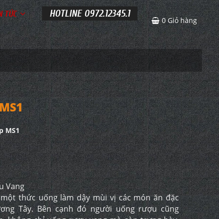
HOTLINE 0972.12345.1
N TỨC
0
Giỏ hàng
 MS1
p MS1
ợu Vang
một thức uống làm dậy mùi vị các món ăn đặc
ương Tây. Bên cạnh đó người uống rượu cũng