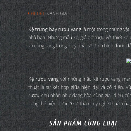
CHI TIẾT
ĐÁNH GIÁ
Kệ trưng bày rượu vang
là một trong những vật d
nhà bạn. Những mẫu kệ, giá đở rượu với thiết kế 
vô cùng sang trọng, quý phái sẽ định hình được đ
Kệ rượu vang
với những mẩu kệ rượu vang mang
thuật là sự kết hợp giữa hiện đại và cổ điển. V
rượu
chủ nhân như đang hòa cùng giai điệu của
cũng thể hiện được “Gu” thẩm mỹ nghệ thuật của 
SẢN PHẨM CÙNG LOẠI