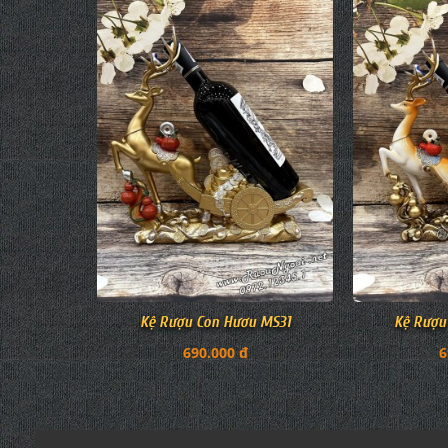
Kệ Rượu Con Hươu MS31
Kệ Rượu
690.000 đ
6