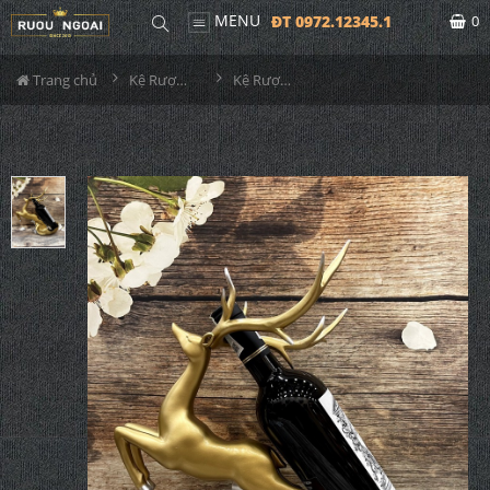
MENU
ĐT 0972.12345.1
0
Trang chủ
Kệ Rượu Siêu Đẹp
Kệ Rượu Con Hươu MS35