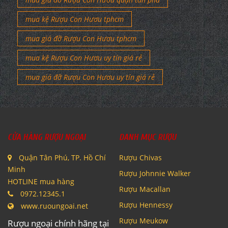
mua kệ Rượu Con Hươu tphcm
mua giá đỡ Rượu Con Hươu tphcm
mua kệ Rượu Con Hươu uy tín giá rẻ
mua giá đỡ Rượu Con Hươu uy tín giá rẻ
CỬA HÀNG RƯỢU NGOẠI
DANH MỤC RƯỢU
Quận Tân Phú, TP. Hồ Chí
Rượu Chivas
Minh
Rượu Johnnie Walker
HOTLINE mua hàng
Rượu Macallan
0972.12345.1
Rượu Hennessy
www.ruoungoai.net
Rượu Meukow
Rượu ngoại chính hãng tại