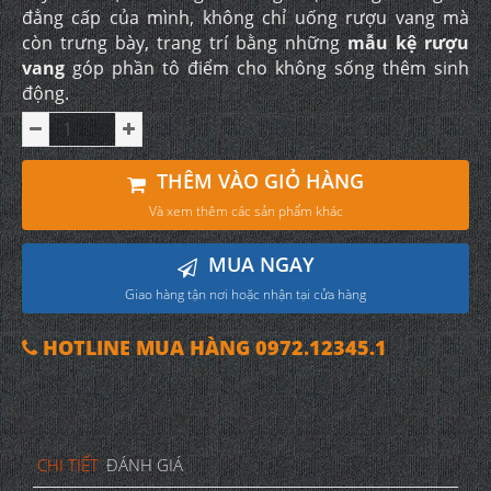
đẳng cấp của mình, không chỉ uống rượu vang mà
còn trưng bày, trang trí bằng những
mẫu kệ rượu
vang
góp phần tô điểm cho không sống thêm sinh
động.
THÊM VÀO GIỎ HÀNG
Và xem thêm các sản phẩm khác
MUA NGAY
Giao hàng tận nơi hoặc nhận tại cửa hàng
HOTLINE MUA HÀNG 0972.12345.1
CHI TIẾT
ĐÁNH GIÁ