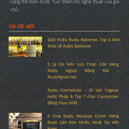
cũng thể hiện được “Gu” thẩm mỹ nghệ thuật của gia
chủ.
TIN TỨC MỚI
Giới thiệu Rượu Balvenie, Top 6 kiến
thức về Rượu Balvenie
5 Lý Do Nên Lựa Chọn Cửa Hàng
Rượu Ngoại Đồng Nai –
RuouNgoai.net
Rượu Courvoisier – Di sản Cognac
nước Pháp & Top 7 chai Courvoisier
đáng mua nhất
6 Chai Rượu Meukow Chính Hãng
Được Săn Đón Nhiều Nhất Tại Việt
Nam