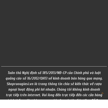
Tuân thủ Nghị định số 185/2013/NĐ-CP của Chính phủ và luật
quảng cáo số 16/2012/QH13 về kinh doanh bán hàng qua mạng.
Shopruougiasi.vn là trang thông tin chia sẻ kiến thức về rượu
ngoại hoạt động phi lơi nhuận. Chúng tôi không kinh doanh
trực tiếp trên internet. Vui lòng đến trực tiếp đến các cửa hàng
và hệ thống siêu thị rượu ngoại hoặc gọi tới số hotline để được
tư vấn. ( giá trên website chỉ mang tính chất tham khảo)