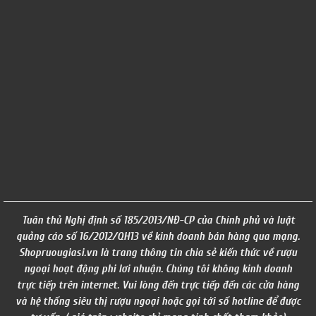
Tuân thủ Nghị định số 185/2013/NĐ-CP của Chính phủ và luật
quảng cáo số 16/2012/QH13 về kinh doanh bán hàng qua mạng.
Shopruougiasi.vn là trang thông tin chia sẻ kiến thức về rượu
ngoại hoạt động phi lơi nhuận. Chúng tôi không kinh doanh
trực tiếp trên internet. Vui lòng đến trực tiếp đến các cửa hàng
và hệ thống siêu thị rượu ngoại hoặc gọi tới số hotline để được