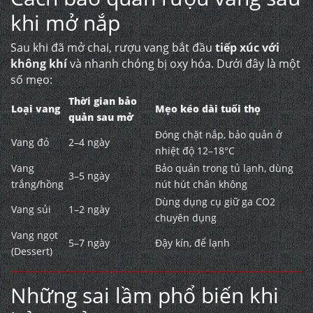
khi mở nắp
Sau khi đã mở chai, rượu vang bắt đầu
tiếp xúc với
không khí
và nhanh chóng bị oxy hóa. Dưới đây là một
số mẹo:
Thời gian bảo
Loại vang
Mẹo kéo dài tuổi thọ
quản sau mở
Đóng chặt nắp, bảo quản ở
Vang đỏ
2–4 ngày
nhiệt độ 12–18°C
Vang
Bảo quản trong tủ lạnh, dùng
3–5 ngày
trắng/hồng
nút hút chân không
Dùng dụng cụ giữ ga CO2
Vang sủi
1–2 ngày
chuyên dụng
Vang ngọt
5–7 ngày
Đậy kín, để lạnh
(Dessert)
Những sai lầm phổ biến khi