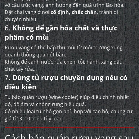
vỡ cấu trúc vang, ảnh hưởng đến quá trình lão hóa.
Đặt chai vang ở nơi
cố định, chắc chắn
, tránh di
chuyển nhiều.
6.
Không để gần hóa chất và thực
phẩm có mùi
Rượu vang có thể hấp thụ mùi từ môi trường xung
quanh thông qua nút bần.
Không để cạnh nước rửa chén, tỏi, hành, xăng dầu,
chất tẩy rửa…
7.
Dùng tủ rượu chuyên dụng nếu có
điều kiện
Tủ bảo quản rượu (wine cooler) giúp điều chỉnh nhiệt
độ, độ ẩm và chống rung hiệu quả.
Có nhiều loại tủ nhỏ gọn phù hợp với căn hộ, chung cư,
giá từ 3–10 triệu tùy loại.
Cách bảo quản rượu vang sau