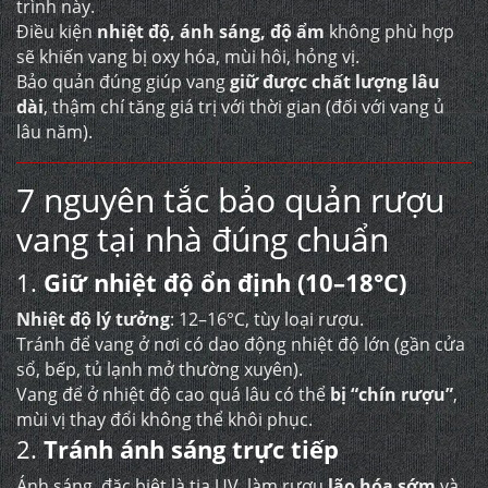
trình này.
Điều kiện
nhiệt độ, ánh sáng, độ ẩm
không phù hợp
sẽ khiến vang bị oxy hóa, mùi hôi, hỏng vị.
Bảo quản đúng giúp vang
giữ được chất lượng lâu
dài
, thậm chí tăng giá trị với thời gian (đối với vang ủ
lâu năm).
7 nguyên tắc bảo quản rượu
vang tại nhà đúng chuẩn
1.
Giữ nhiệt độ ổn định (10–18°C)
Nhiệt độ lý tưởng
: 12–16°C, tùy loại rượu.
Tránh để vang ở nơi có dao động nhiệt độ lớn (gần cửa
sổ, bếp, tủ lạnh mở thường xuyên).
Vang để ở nhiệt độ cao quá lâu có thể
bị “chín rượu”
,
mùi vị thay đổi không thể khôi phục.
2.
Tránh ánh sáng trực tiếp
Ánh sáng, đặc biệt là tia UV, làm rượu
lão hóa sớm
và