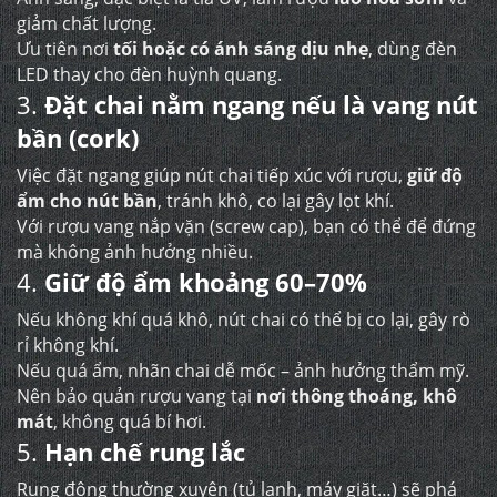
giảm chất lượng.
Ưu tiên nơi
tối hoặc có ánh sáng dịu nhẹ
, dùng đèn
LED thay cho đèn huỳnh quang.
3.
Đặt chai nằm ngang nếu là vang nút
bần (cork)
Việc đặt ngang giúp nút chai tiếp xúc với rượu,
giữ độ
ẩm cho nút bần
, tránh khô, co lại gây lọt khí.
Với rượu vang nắp vặn (screw cap), bạn có thể để đứng
mà không ảnh hưởng nhiều.
4.
Giữ độ ẩm khoảng 60–70%
Nếu không khí quá khô, nút chai có thể bị co lại, gây rò
rỉ không khí.
Nếu quá ẩm, nhãn chai dễ mốc – ảnh hưởng thẩm mỹ.
Nên bảo quản rượu vang tại
nơi thông thoáng, khô
mát
, không quá bí hơi.
5.
Hạn chế rung lắc
Rung động thường xuyên (tủ lạnh, máy giặt…) sẽ phá