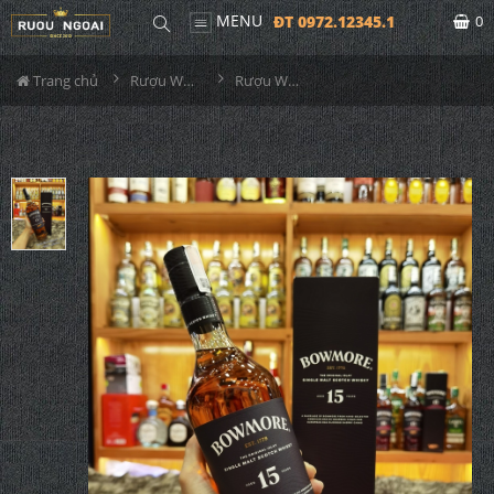
MENU
ĐT 0972.12345.1
0
Trang chủ
Rượu Whisky
Rượu Whisky Bowmore 15YO