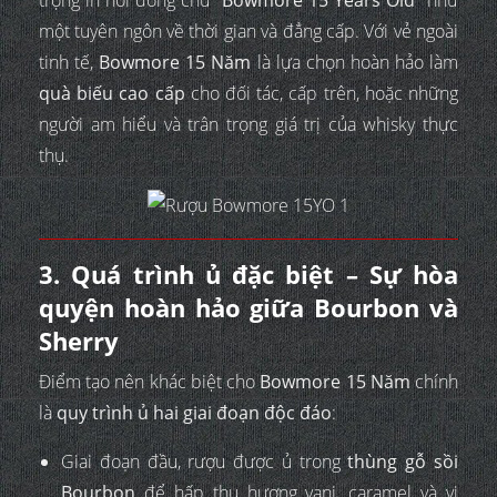
một tuyên ngôn về thời gian và đẳng cấp. Với vẻ ngoài
tinh tế,
Bowmore 15 Năm
là lựa chọn hoàn hảo làm
quà biếu cao cấp
cho đối tác, cấp trên, hoặc những
người am hiểu và trân trọng giá trị của whisky thực
thụ.
3. Quá trình ủ đặc biệt – Sự hòa
quyện hoàn hảo giữa Bourbon và
Sherry
Điểm tạo nên khác biệt cho
Bowmore 15 Năm
chính
là
quy trình ủ hai giai đoạn độc đáo
:
Giai đoạn đầu, rượu được ủ trong
thùng gỗ sồi
Bourbon
để hấp thụ hương vani, caramel và vị