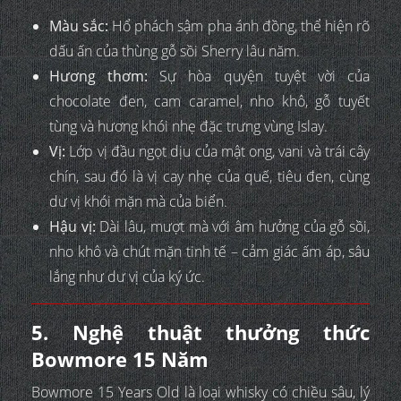
Màu sắc:
Hổ phách sậm pha ánh đồng, thể hiện rõ
dấu ấn của thùng gỗ sồi Sherry lâu năm.
Hương thơm:
Sự hòa quyện tuyệt vời của
chocolate đen, cam caramel, nho khô, gỗ tuyết
tùng và hương khói nhẹ đặc trưng vùng Islay.
Vị:
Lớp vị đầu ngọt dịu của mật ong, vani và trái cây
chín, sau đó là vị cay nhẹ của quế, tiêu đen, cùng
dư vị khói mặn mà của biển.
Hậu vị:
Dài lâu, mượt mà với âm hưởng của gỗ sồi,
nho khô và chút mặn tinh tế – cảm giác ấm áp, sâu
lắng như dư vị của ký ức.
5. Nghệ thuật thưởng thức
Bowmore 15 Năm
Bowmore 15 Years Old là loại whisky có chiều sâu, lý