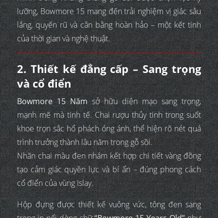
lưỡng, Bowmore 15 mang đến trải nghiệm vị giác sâu
lắng, quyến rũ và cân bằng hoàn hảo – một kết tinh
của thời gian và nghệ thuật.
2. Thiết kế đẳng cấp – Sang trọng
và cổ điển
Bowmore 15 Năm
sở hữu diện mạo sang trọng,
mạnh mẽ mà tinh tế. Chai rượu thủy tinh trong suốt
khoe trọn sắc hổ phách óng ánh, thể hiện rõ nét quá
trình trưởng thành lâu năm trong gỗ sồi.
Nhãn chai màu đen nhám kết hợp chi tiết vàng đồng
tạo cảm giác quyền lực và bí ẩn – đúng phong cách
cổ điển của vùng Islay.
Hộp đựng được thiết kế vuông vức, tông đen sang
trọng in nổi dòng chữ
“Bowmore 15 Years Old”
như