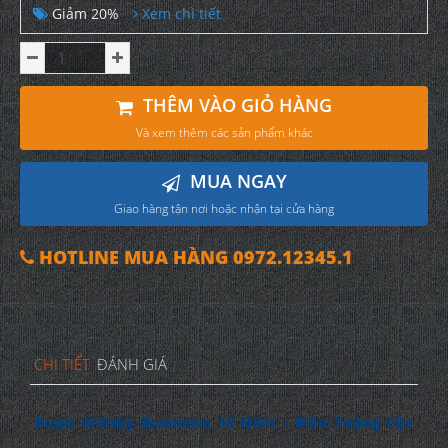
Giảm 20%
Xem chi tiết
THÊM VÀO GIỎ HÀNG
Và xem thêm các sản phẩm khác
MUA NGAY
Giao hàng tận nơi hoặc nhận tại cửa hàng
HOTLINE MUA HÀNG 0972.12345.1
CHI TIẾT
ĐÁNH GIÁ
Rượu Whisky Bowmore 15 Năm – Biểu Tượng Của