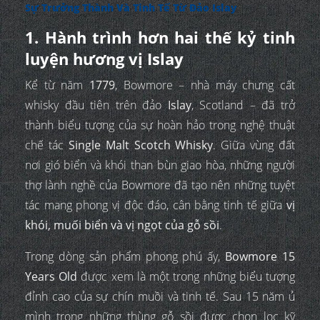
Sự Trưởng Thành Và Tinh Tế Từ Đảo Islay
1. Hành trình hơn hai thế kỷ tinh
luyện hương vị Islay
Kể từ năm
1779
, Bowmore – nhà máy chưng cất
whisky đầu tiên trên đảo
Islay
, Scotland – đã trở
thành biểu tượng của sự hoàn hảo trong nghệ thuật
chế tác
Single Malt Scotch Whisky
. Giữa vùng đất
nơi gió biển và khói than bùn giao hòa, những người
thợ lành nghề của Bowmore đã tạo nên những tuyệt
tác mang phong vị độc đáo, cân bằng tinh tế giữa
vị
khói, muối biển và vị ngọt của gỗ sồi
.
Trong dòng sản phẩm phong phú ấy,
Bowmore 15
Years Old
được xem là một trong những biểu tượng
đỉnh cao của sự chín muồi và tinh tế. Sau 15 năm ủ
mình trong những thùng gỗ sồi được chọn lọc kỹ