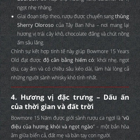
ngọt nhẹ nhàng.
Giai đoạn tiếp theo, rượu được chuyển sang
thùng
Sherry Oloroso
của Tây Ban Nha – nơi mang lại
hương vị trái cây khô, chocolate đắng và chút nồng
ấm sâu lắng.
Chính sự kết hợp tinh tế này giúp Bowmore 15 Years
Old đạt được
độ cân bằng hiếm có
: khói nhẹ, ngọt
dịu, cay ấm và có chiều sâu kéo dài, làm hài lòng cả
những người sành whisky khó tính nhất.
4. Hương vị đặc trưng – Dấu ấn
của thời gian và đất trời
Bowmore 15 Năm được giới sành rượu ca ngợi là “
vũ
điệu của hương khói và ngọt ngào
” – một bản hòa
âm giữa biển cả, đất mẹ và bàn tay con người.