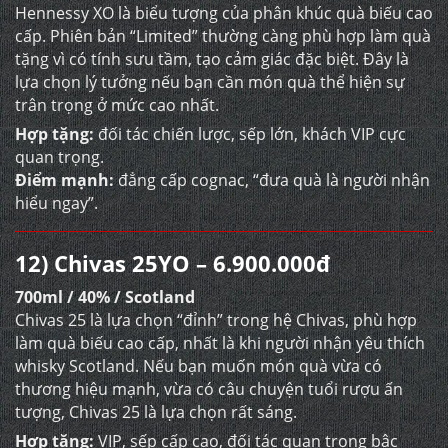
Hennessy XO là biểu tượng của phân khúc quà biếu cao
cấp. Phiên bản “Limited” thường càng phù hợp làm quà
tặng vì có tính sưu tầm, tạo cảm giác đặc biệt. Đây là
lựa chọn lý tưởng nếu bạn cần món quà thể hiện sự
trân trọng ở mức cao nhất.
Hợp tặng:
đối tác chiến lược, sếp lớn, khách VIP cực
quan trọng.
Điểm mạnh:
đẳng cấp cognac, “đưa quà là người nhận
hiểu ngay”.
12) Chivas 25YO – 6.900.000đ
700ml / 40% / Scotland
Chivas 25 là lựa chọn “đỉnh” trong hệ Chivas, phù hợp
làm quà biếu cao cấp, nhất là khi người nhận yêu thích
whisky Scotland. Nếu bạn muốn món quà vừa có
thương hiệu mạnh, vừa có câu chuyện tuổi rượu ấn
tượng, Chivas 25 là lựa chọn rất sáng.
Hợp tặng:
VIP, sếp cấp cao, đối tác quan trọng bậc