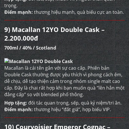
trọng.
Điểm mạnh:
thương hiệu mạnh, quà biếu cực an toàn.
9) Macallan 12YO Double Cask –
2.200.000đ
700ml / 40% / Scotland
Macallan là cái tên gắn với sự cao cấp. Phiên bản
Double Cask thường được yêu thích vì phong cách êm,
dễ chịu, dễ tạo thiện cảm trong nhóm single malt cao
cấp. Đây là chai rất hợp khi bạn muốn quà “lên hẳn một
đẳng cấp” so với blended phổ thông.
Hợp tặng:
đối tác quan trọng, sếp, quà kỷ niệm/tri ân.
Điểm mạnh:
thương hiệu “đắt giá”, hợp biếu VIP.
10) Courvoisier Emperor Cognac –