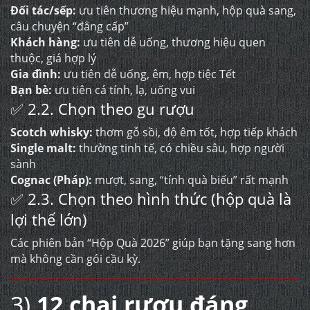
Đối tác/sếp:
ưu tiên thương hiệu mạnh, hộp quà sang,
câu chuyện “đẳng cấp”
Khách hàng:
ưu tiên dễ uống, thương hiệu quen
thuộc, giá hợp lý
Gia đình:
ưu tiên dễ uống, êm, hợp tiệc Tết
Bạn bè:
ưu tiên cá tính, lạ, uống vui
✅ 2.2. Chọn theo gu rượu
Scotch whisky:
thơm gỗ sồi, độ êm tốt, hợp tiếp khách
Single malt:
thường tinh tế, có chiều sâu, hợp người
sành
Cognac (Pháp):
mượt, sang, “tính quà biếu” rất mạnh
✅ 2.3. Chọn theo hình thức (hộp quà là
lợi thế lớn)
Các phiên bản “Hộp Quà 2026” giúp bạn tặng sang hơn
mà không cần gói cầu kỳ.
3)
12 chai rượu đáng