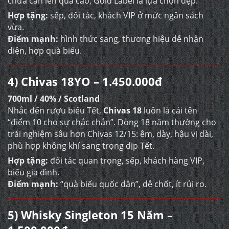
chưa cần lên quá cao, Gold Label là lựa chọn đẹp.
Hợp tặng:
sếp, đối tác, khách VIP ở mức ngân sách
vừa.
Điểm mạnh:
hình thức sang, thương hiệu dễ nhận
diện, hợp quà biếu.
4) Chivas 18YO – 1.450.000đ
700ml / 40% / Scotland
Nhắc đến rượu biếu Tết,
Chivas 18
luôn là cái tên
“điểm 10 cho sự chắc chắn”. Dòng 18 năm thường cho
trải nghiệm sâu hơn Chivas 12/15: êm, dày, hậu vị dài,
phù hợp không khí sang trọng dịp Tết.
Hợp tặng:
đối tác quan trọng, sếp, khách hàng VIP,
biếu gia đình.
Điểm mạnh:
“quà biếu quốc dân”, dễ chốt, ít rủi ro.
5) Whisky Singleton 15 Năm –