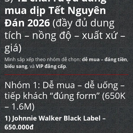
mua dịp Tết Nguyên
Đán 2026
(đầy đủ dung
tích – nồng độ – xuất xứ –
giá)
Mình sắp xếp theo nhóm dễ chọn:
dễ mua – đáng tiền
,
biếu sang
, và
VIP đẳng cấp
.
Nhóm 1: Dễ mua – dễ uống –
tiếp khách “đúng form” (650K
– 1.6M)
1) Johnnie Walker Black Label –
650.000đ