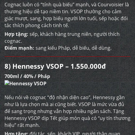
Cognac luôn có “tính quà biếu” mạnh, và Courvoisier là
thương hiệu dễ tạo niềm tin. VSOP thường cho cảm
giác mượt, sang, hợp biếu người lớn tuổi, sếp hoặc đối
tác thích phong cách tinh tế.
Hợp tặng:
sếp, khách hàng trung niên, người thích
cognac.
Điểm mạnh:
sang kiểu Pháp, dễ biếu, dễ dùng.
8) Hennessy VSOP – 1.550.000đ
700ml / 40% / Pháp
Nếu nói về cognac “độ nhận diện cao”, Hennessy gần
như là lựa chọn mà ai cũng biết. VSOP là mức vừa đủ
để sang trọng nhưng vẫn hợp nhiều ngân sách. Tặng
Hennessy VSOP dịp Tết giúp món quà có “uy tín thương
hiệu” rất mạnh.
Hợp tặng:
đối tác, sếp, khách VIP, người thân quan