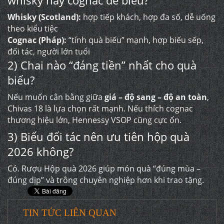
whisky hay cognac để biếu?
Whisky (Scotland):
hợp tiếp khách, hợp đa số, dễ uống
theo kiểu tiệc
Cognac (Pháp):
“tính quà biếu” mạnh, hợp biếu sếp,
đối tác, người lớn tuổi
2) Chai nào “đáng tiền” nhất cho quà
biếu?
Nếu muốn cân bằng giữa
giá – độ sang – độ an toàn
,
Chivas 18 là lựa chọn rất mạnh. Nếu thích cognac
thương hiệu lớn, Hennessy VSOP cũng cực ổn.
3) Biếu đối tác nên ưu tiên hộp quà
2026 không?
Có.
Rượu Hộp quà
2026 giúp món quà “đúng mùa –
đúng dịp” và trông chuyên nghiệp hơn khi trao tặng.
TIN TỨC LIÊN QUAN