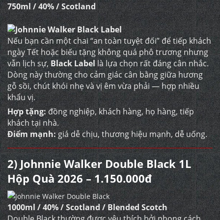
750ml / 40% / Scotland
Nếu bạn cần một chai “an toàn tuyệt đối” để tiếp khách
ngày Tết hoặc biếu tặng không quá phô trương nhưng
vẫn lịch sự,
Black Label
là lựa chọn rất đáng cân nhắc.
Dòng này thường cho cảm giác cân bằng giữa hương
gỗ sồi, chút khói nhẹ và vị êm vừa phải — hợp nhiều
khẩu vị.
Hợp tặng:
đồng nghiệp, khách hàng, họ hàng, tiếp
khách tại nhà.
Điểm mạnh:
giá dễ chịu, thương hiệu mạnh, dễ uống.
2) Johnnie Walker Double Black 1L
Hộp Quà 2026 – 1.150.000đ
1000ml / 40% / Scotland / Blended Scotch
Double Black thường được yêu thích bởi phong cách