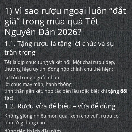
1) Vì sao rượu ngoại luôn “đắt
giá” trong mùa quà Tết
Nguyên Đán 2026?
1.1. Tặng rượu là tặng lời chúc và sự
trân trọng
Tết là dịp chúc tụng và kết nối. Một chai rượu đẹp,
thương hiệu uy tín, đóng hộp chỉnh chu thể hiện:
sự tôn trọng người nhận
lời chúc may mắn, hanh thông
tinh thần gắn kết, hợp tác bền lâu (đặc biệt khi
tặng đối
tác
)
1.2. Rượu vừa để biếu – vừa để dùng
Không giống nhiều món quà “xem cho vui”, rượu có
tính ứng dụng cao:
dùng tiếp khách đầu năm