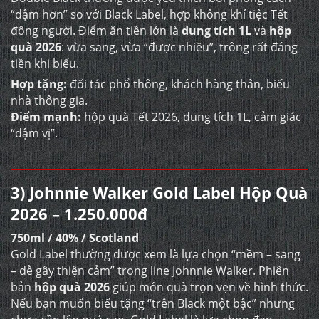
“đậm hơn” so với Black Label, hợp không khí tiệc Tết
đông người. Điểm ăn tiền lớn là
dung tích 1L
và
hộp
quà 2026
: vừa sang, vừa “được nhiều”, trông rất đáng
tiền khi biếu.
Hợp tặng:
đối tác phổ thông, khách hàng thân, biếu
nhà thông gia.
Điểm mạnh:
hộp quà Tết 2026, dung tích 1L, cảm giác
“đậm vị”.
3) Johnnie Walker Gold Label Hộp Quà
2026 – 1.250.000đ
750ml / 40% / Scotland
Gold Label thường được xem là lựa chọn “mềm – sang
– dễ gây thiện cảm” trong line Johnnie Walker. Phiên
bản
hộp quà 2026
giúp món quà trọn vẹn về hình thức.
Nếu bạn muốn biếu tặng “trên Black một bậc” nhưng