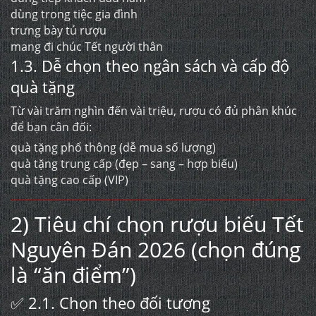
dùng trong tiệc gia đình
trưng bày tủ rượu
mang đi chúc Tết người thân
1.3. Dễ chọn theo ngân sách và cấp độ
quà tặng
Từ vài trăm nghìn đến vài triệu, rượu có đủ phân khúc
để bạn cân đối:
quà tặng phổ thông (dễ mua số lượng)
quà tặng trung cấp (đẹp – sang – hợp biếu)
quà tặng cao cấp (VIP)
2) Tiêu chí chọn rượu biếu Tết
Nguyên Đán 2026 (chọn đúng
là “ăn điểm”)
✅ 2.1. Chọn theo đối tượng