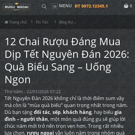
MENU
ĐT 0972.12345.1
0
Trang chủ
Tin Tức
Blog Rượu
12 Chai Rượu Đáng Mua
Dịp Tết Nguyên Đán 2026:
Quà Biếu Sang – Uống
Ngon
Thứ năm - 22/01/2026 07:22
Tết Nguyên Đán 2026 không chỉ là thời điểm sum vầy
mà còn là “mùa quà biếu” quan trọng nhất trong năm.
Dù bạn tặng
đối tác
,
sếp
,
khách hàng
, hay biếu
gia
đình – người thân
, một món quà đúng gu sẽ giúp lời
chúc năm mới trở nên trọn vẹn hơn. Trong rất nhiều
lựa chọn,
rượu ngoại
vẫn luôn nằm trong nhóm quà