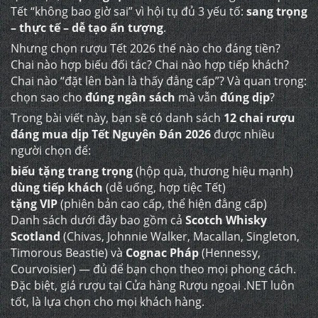
Tết “không bao giờ sai” vì hội tụ đủ 3 yếu tố:
sang trọng
– thực tế – dễ tạo ấn tượng
.
Nhưng chọn rượu Tết 2026 thế nào cho đáng tiền?
Chai nào hợp biếu đối tác? Chai nào hợp tiếp khách?
Chai nào “đặt lên bàn là thấy đẳng cấp”? Và quan trọng:
chọn sao cho
đúng ngân sách
mà vẫn
đúng dịp
?
Trong bài viết này, bạn sẽ có danh sách
12 chai rượu
đáng mua dịp Tết Nguyên Đán 2026
được nhiều
người chọn để:
biếu tặng trang trọng
(hộp quà, thương hiệu mạnh)
dùng tiếp khách
(dễ uống, hợp tiệc Tết)
tặng VIP
(phiên bản cao cấp, thể hiện đẳng cấp)
Danh sách dưới đây bao gồm cả
Scotch Whisky
Scotland
(Chivas, Johnnie Walker, Macallan, Singleton,
Timorous Beastie) và
Cognac Pháp
(Hennessy,
Courvoisier) — đủ để bạn chọn theo mọi phong cách.
Đặc biệt, giá rượu tại
Cửa hàng Rượu ngoại
.NET luôn
tốt, là lựa chọn cho mọi khách hàng.