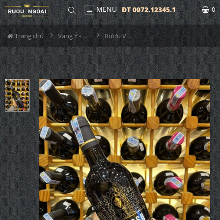
MENU
ĐT 0972.12345.1
0
Trang chủ
Vang Ý - Italia
Rượu Vang Ý Ventoso Primitivo Di Puglia