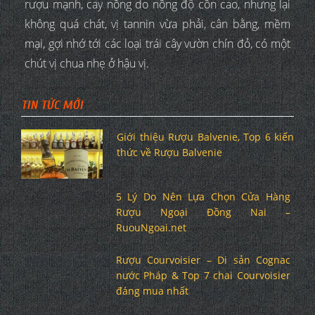
rượu mạnh, cay nồng do nồng độ cồn cao, nhưng lại
không quá chát, vị tannin vừa phải, cân bằng, mềm
mại, gợi nhớ tới các loại trái cây vườn chín đỏ, có một
chút vị chua nhẹ ở hậu vị.
TIN TỨC MỚI
Giới thiệu Rượu Balvenie, Top 6 kiến
thức về Rượu Balvenie
5 Lý Do Nên Lựa Chọn Cửa Hàng
Rượu Ngoại Đồng Nai –
RuouNgoai.net
Rượu Courvoisier – Di sản Cognac
nước Pháp & Top 7 chai Courvoisier
đáng mua nhất