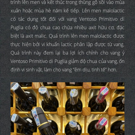
trình lên men và kết thúc trong thùng gỗ sồi vào mùa
xuân hoặc mùa hè năm kế tiếp. Lên men malolactic
có tác dụng tốt đối với vang Ventoso Primitivo di
Puglia có độ chua cao chứa nhiều axit hữu cơ, đặc
biệt là axit malic. Quá trình lên men malolactic được
thực hiện bởi vi khuẩn lactic phân lập được từ vang.
Quá trình này đem lại ba lợi ích chính cho vang ý
Ventoso Primitivo di Puglia giảm độ chua của vang, ổn
định vi sinh vật, làm cho vang “êm dịu, tinh tế” hơn.