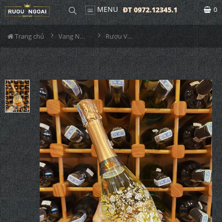
MENU
ĐT 0972.12345.1
0
Trang chủ
Vang Nổ / Champagne
Rượu Vang Nổ Prospero Moscato