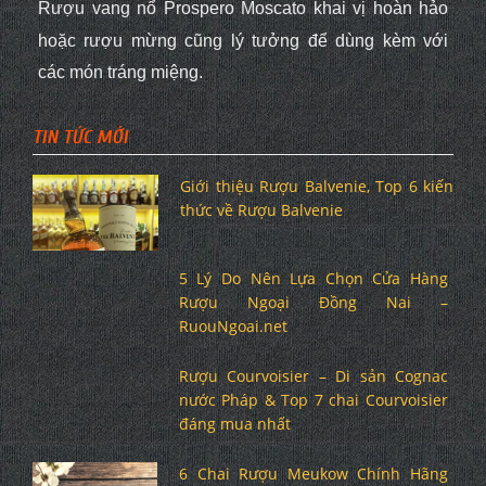
Rượu vang nổ
Prospero Moscato
khai vị hoàn hảo
hoặc rượu mừng cũng lý tưởng để dùng kèm với
các
món tráng miệng
.
TIN TỨC MỚI
Giới thiệu Rượu Balvenie, Top 6 kiến
thức về Rượu Balvenie
5 Lý Do Nên Lựa Chọn Cửa Hàng
Rượu Ngoại Đồng Nai –
RuouNgoai.net
Rượu Courvoisier – Di sản Cognac
nước Pháp & Top 7 chai Courvoisier
đáng mua nhất
6 Chai Rượu Meukow Chính Hãng