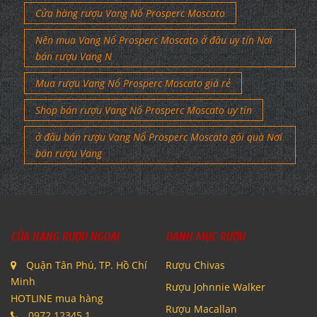
Cửa hàng rượu Vang Nổ Prosperc Moscato
Nên mua Vang Nổ Prosperc Moscato ở đâu uy tín Nơi
bán rượu Vang N
Mua rượu Vang Nổ Prosperc Moscato giá rẻ
Shop bán rượu Vang Nổ Prosperc Moscato uy tín
ở đâu bán rượu Vang Nổ Prosperc Moscato gói quà Nơi
bán rượu Vang
CỬA HÀNG RƯỢU NGOẠI
DANH MỤC RƯỢU
Quận Tân Phú, TP. Hồ Chí
Rượu Chivas
Minh
Rượu Johnnie Walker
HOTLINE mua hàng
Rượu Macallan
0972.12345.1