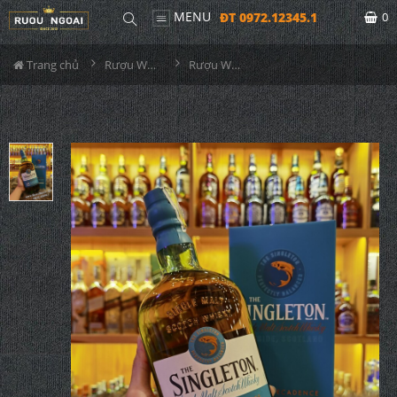
MENU
ĐT 0972.12345.1
0
Trang chủ
Rượu Whisky
Rượu Whisky Singleton 15 Năm