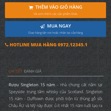
THÊM VÀO GIỎ HÀNG
Và xem thêm các sản phẩm khác
MUA NGAY
Giao hàng tận nơi hoặc nhận tại cửa hàng
HOTLINE MUA HÀNG 0972.12345.1
CHI TIẾT
ĐÁNH GIÁ
Rượu Singleton 15 năm
- nhà chưng cất nằm tại
Speyside trung tâm whisky của Scotland. Singleton
15 năm - Dufftown được phối trộn từ thùng gỗ sồi
Châu ÂU và Mỹ này được ủ ít nhất 15 năm tuổi tạo ra