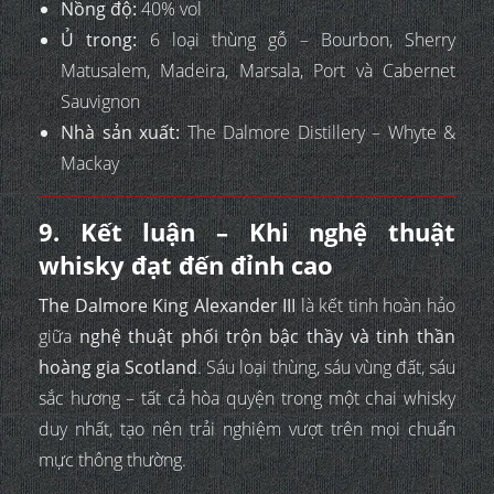
Nồng độ:
40% vol
Ủ trong:
6 loại thùng gỗ – Bourbon, Sherry
Matusalem, Madeira, Marsala, Port và Cabernet
Sauvignon
Nhà sản xuất:
The Dalmore Distillery – Whyte &
Mackay
9. Kết luận – Khi nghệ thuật
whisky đạt đến đỉnh cao
The Dalmore King Alexander III
là kết tinh hoàn hảo
giữa
nghệ thuật phối trộn bậc thầy và tinh thần
hoàng gia Scotland
. Sáu loại thùng, sáu vùng đất, sáu
sắc hương – tất cả hòa quyện trong một chai whisky
duy nhất, tạo nên trải nghiệm vượt trên mọi chuẩn
mực thông thường.