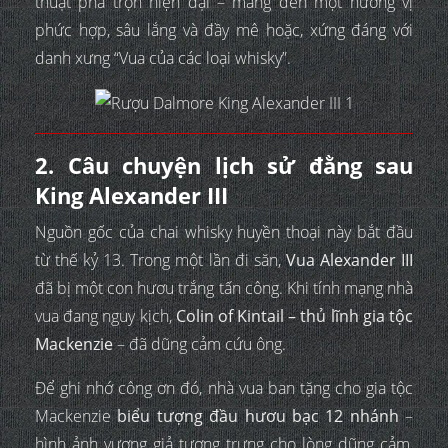
thuật pha trộn hiện đại – mang đến một hương vị
phức hợp, sâu lắng và đầy mê hoặc, xứng đáng với
danh xưng “Vua của các loại whisky”.
2. Câu chuyện lịch sử đằng sau
King Alexander III
Nguồn gốc của chai whisky huyền thoại này bắt đầu
từ thế kỷ 13. Trong một lần đi săn,
Vua Alexander III
đã bị một con hươu trắng tấn công. Khi tính mạng nhà
vua đang nguy kịch,
Colin of Kintail – thủ lĩnh gia tộc
Mackenzie
– đã dũng cảm cứu ông.
Để ghi nhớ công ơn đó, nhà vua ban tặng cho gia tộc
Mackenzie
biểu tượng đầu hươu bạc 12 nhánh
–
hình ảnh vương giả tượng trưng cho lòng dũng cảm,