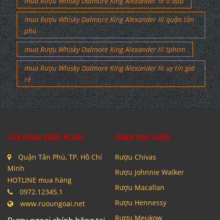
mua Rượu Whisky Dalmore King Alexander III ở đâu
mua Rượu Whisky Dalmore King Alexander III quận tân
phú
mua Rượu Whisky Dalmore King Alexander III tphcm
mua Rượu Whisky Dalmore King Alexander III uy tín giá
rẻ
CỬA HÀNG RƯỢU NGOẠI
DANH MỤC RƯỢU
Quận Tân Phú, TP. Hồ Chí
Rượu Chivas
Minh
Rượu Johnnie Walker
HOTLINE mua hàng
Rượu Macallan
0972.12345.1
Rượu Hennessy
www.ruoungoai.net
Rượu Meukow