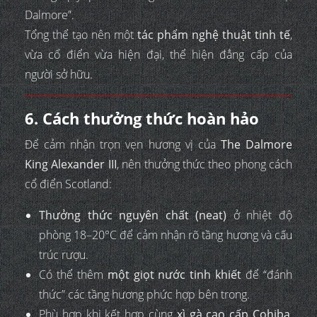
Dalmore”.
Tổng thể tạo nên một
tác phẩm nghệ thuật tinh tế
,
vừa cổ điển vừa hiện đại, thể hiện đẳng cấp của
người sở hữu.
6. Cách thưởng thức hoàn hảo
Để cảm nhận trọn vẹn hương vị của
The Dalmore
King Alexander III
, nên thưởng thức theo phong cách
cổ điển Scotland:
Thưởng thức nguyên chất (neat)
ở nhiệt độ
phòng 18–20°C để cảm nhận rõ tầng hương và cấu
trúc rượu.
Có thể thêm
một giọt nước tinh khiết
để “đánh
thức” các tầng hương phức hợp bên trong.
Phù hợp khi kết hợp cùng
xì gà cao cấp Cohiba
,