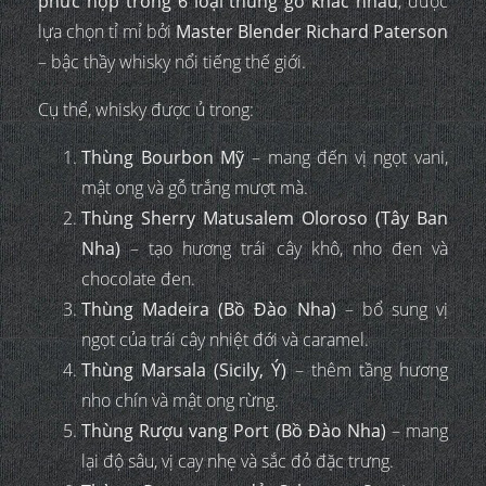
phức hợp trong 6 loại thùng gỗ khác nhau
, được
lựa chọn tỉ mỉ bởi
Master Blender Richard Paterson
– bậc thầy whisky nổi tiếng thế giới.
Cụ thể, whisky được ủ trong:
Thùng Bourbon Mỹ
– mang đến vị ngọt vani,
mật ong và gỗ trắng mượt mà.
Thùng Sherry Matusalem Oloroso (Tây Ban
Nha)
– tạo hương trái cây khô, nho đen và
chocolate đen.
Thùng Madeira (Bồ Đào Nha)
– bổ sung vị
ngọt của trái cây nhiệt đới và caramel.
Thùng Marsala (Sicily, Ý)
– thêm tầng hương
nho chín và mật ong rừng.
Thùng Rượu vang Port (Bồ Đào Nha)
– mang
lại độ sâu, vị cay nhẹ và sắc đỏ đặc trưng.