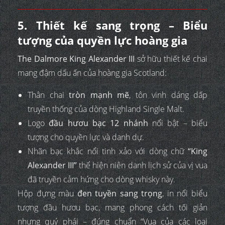
5. Thiết kế sang trọng – Biểu
tượng của quyền lực hoàng gia
The Dalmore King Alexander III
sở hữu thiết kế chai
mang đậm dấu ấn của hoàng gia Scotland:
Thân chai
tròn mạnh mẽ
, tôn vinh dáng dấp
truyền thống của dòng Highland Single Malt.
Logo
đầu hươu bạc 12 nhánh
nổi bật – biểu
tượng cho quyền lực và danh dự.
Nhãn bạc khắc nổi tinh xảo với dòng chữ
“King
Alexander III”
thể hiện niên danh lịch sử của vị vua
đã truyền cảm hứng cho dòng whisky này.
Hộp đựng màu
đen tuyền sang trọng
, in nổi biểu
tượng đầu hươu bạc, mang phong cách tối giản
nhưng quý phái – đúng chuẩn “Vua của các loại