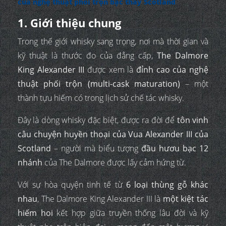
của nghệ thuật phối trộn bậc thầy Scotland
1. Giới thiệu chung
Trong thế giới whisky sang trọng, nơi mà thời gian và
kỹ thuật là thước đo của đẳng cấp,
The Dalmore
King Alexander III
được xem là
đỉnh cao của nghệ
thuật phối trộn (multi-cask maturation)
– một
thành tựu hiếm có trong lịch sử chế tác whisky.
Đây là dòng whisky đặc biệt, được ra đời để
tôn vinh
câu chuyện huyền thoại của Vua Alexander III của
Scotland
– người mà biểu tượng
đầu hươu bạc 12
nhánh
của The Dalmore được lấy cảm hứng từ.
Với sự hòa quyện tinh tế từ
6 loại thùng gỗ khác
nhau
, The Dalmore King Alexander III là
một kiệt tác
hiếm hoi
kết hợp giữa truyền thống lâu đời và kỹ