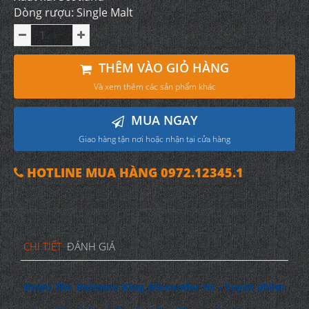
Dòng rượu: Single Malt
THÊM VÀO GIỎ HÀNG
Và xem thêm các sản phẩm khác
MUA NGAY
Giao hàng tận nơi hoặc nhận tại cửa hàng
HOTLINE MUA HÀNG 0972.12345.1
CHI TIẾT
ĐÁNH GIÁ
Rượu The Dalmore King Alexander III – Tuyệt phẩm