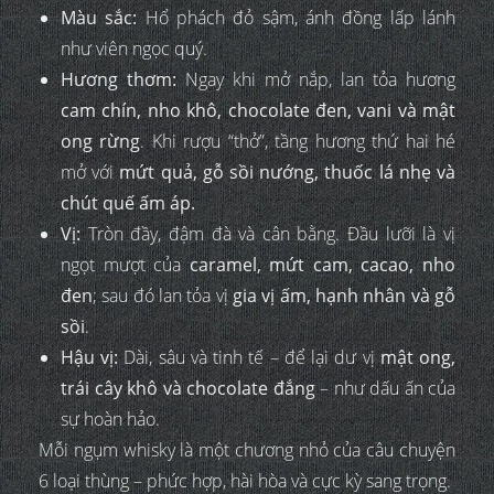
Màu sắc:
Hổ phách đỏ sậm, ánh đồng lấp lánh
như viên ngọc quý.
Hương thơm:
Ngay khi mở nắp, lan tỏa hương
cam chín, nho khô, chocolate đen, vani và mật
ong rừng
. Khi rượu “thở”, tầng hương thứ hai hé
mở với
mứt quả, gỗ sồi nướng, thuốc lá nhẹ và
chút quế ấm áp.
Vị:
Tròn đầy, đậm đà và cân bằng. Đầu lưỡi là vị
ngọt mượt của
caramel, mứt cam, cacao, nho
đen
; sau đó lan tỏa vị
gia vị ấm, hạnh nhân và gỗ
sồi
.
Hậu vị:
Dài, sâu và tinh tế – để lại dư vị
mật ong,
trái cây khô và chocolate đắng
– như dấu ấn của
sự hoàn hảo.
Mỗi ngụm whisky là một chương nhỏ của câu chuyện
6 loại thùng – phức hợp, hài hòa và cực kỳ sang trọng.