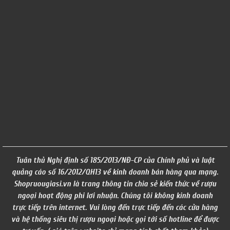
Tuân thủ Nghị định số 185/2013/NĐ-CP của Chính phủ và luật
quảng cáo số 16/2012/QH13 về kinh doanh bán hàng qua mạng.
Shopruougiasi.vn là trang thông tin chia sẻ kiến thức về rượu
ngoại hoạt động phi lơi nhuận. Chúng tôi không kinh doanh
trực tiếp trên internet. Vui lòng đến trực tiếp đến các cửa hàng
và hệ thống siêu thị rượu ngoại hoặc gọi tới số hotline để được