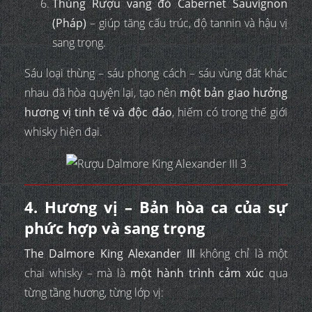
Thùng Rượu vang đỏ Cabernet Sauvignon
(Pháp)
– giúp tăng cấu trúc, độ tannin và hậu vị
sang trọng.
Sáu loại thùng – sáu phong cách – sáu vùng đất khác
nhau đã hòa quyện lại, tạo nên
một bản giao hưởng
hương vị tinh tế và độc đáo
, hiếm có trong thế giới
whisky hiện đại.
4. Hương vị – Bản hòa ca của sự
phức hợp và sang trọng
The Dalmore King Alexander III
không chỉ là một
chai whisky – mà là
một hành trình cảm xúc
qua
từng tầng hương, từng lớp vị: