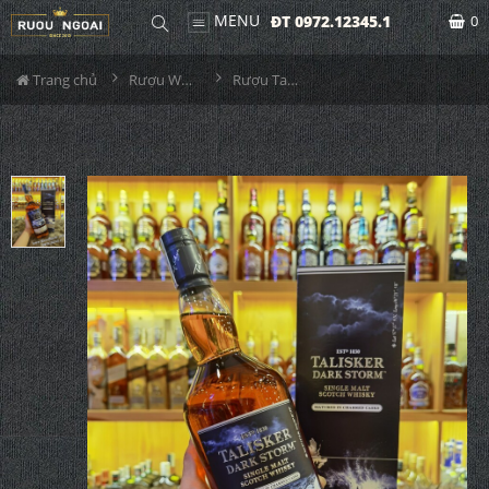
MENU
ĐT 0972.12345.1
0
Trang chủ
Rượu Whisky
Rượu Talisker Dark Storm 1000ml