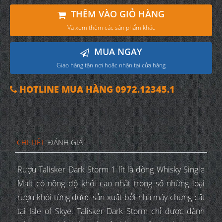
THÊM VÀO GIỎ HÀNG
Và xem thêm các sản phẩm khác
MUA NGAY
Giao hàng tận nơi hoặc nhận tại cửa hàng
HOTLINE MUA HÀNG 0972.12345.1
CHI TIẾT
ĐÁNH GIÁ
Rượu Talisker Dark Storm 1 lít là dòng Whisky Single
Malt có nồng độ khói cao nhất trong số những loại
rượu khói từng được sản xuất bởi nhà máy chưng cất
tại Isle of Skye. Talisker Dark Storm chỉ được dành