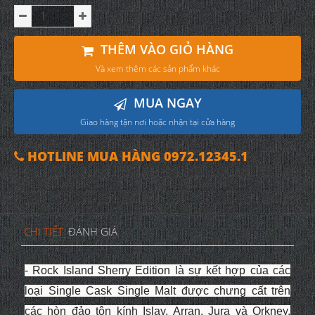
THÊM VÀO GIỎ HÀNG
Và xem thêm các sản phẩm khác
MUA NGAY
Giao hàng tận nơi hoặc nhận tại cửa hàng
HOTLINE MUA HÀNG 0972.12345.1
CHI TIẾT
ĐÁNH GIÁ
- Rock Island Sherry Edition là sự kết hợp của các
loại Single Cask Single Malt được chưng cất trên
các hòn đảo tôn kính Islay, Arran, Jura và Orkney,