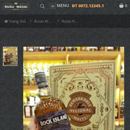
MENU
ĐT 0972.12345.1
0
Trang chủ
Rượu Whisky
Rượu Rock Island Sherry Edition Hộp Quà