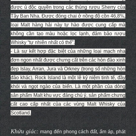
được ủ độc quyền trong các thùng rượu Sherry của
Tây Ban Nha. Được đóng chai ở nồng độ cồn 46,8%,
loại Malt hàng hải này tự hào được cung cấp mà
không cần tạo màu hoặc lọc lạnh, đảm bảo rượu
Whisky “tự nhiên nhất có thể”.
- Là sự kết hợp đặc biệt của những loại mạch nha
đơn ngon nhất được chưng cất trên các hòn đảo xinh
đẹp Islay, Arran, Jura và Orkney (trong số những hòn
đảo khác), Rock Island là một lễ kỷ niệm tinh tế, đầy
khói và ngọt ngào của biển. Là một phần của dòng
sản phẩm Malt khu vực đáng chú ý, sản phẩm chưng
cất cao cấp nhất của các vùng Malt Whisky của
Scotland.
Khứu giác:
mang đến phong cách đất, ấm áp, phát