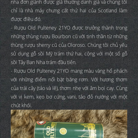
nha đơn giành được giả thưởng danh giá và chúng tôi
chỉ là nhà máy chưng cất thứ hai của Scotland làm
được điều đó.
- Rượu Old Pulteney 21YO được trưởng thành trong
những thùng rượu Bourbon cũ với tinh thần từ những
thùng rượu sherry cũ của Oloroso. Chúng tôi chủ yếu
sử dụng gỗ sồi Mỹ trám thứ hai, cộng với một số gỗ
sồi Tây Ban Nha trám đầu tiên.
- Rượu Old Pulteney 21YO mang màu vàng hổ phách
với những điểm nổi bặt băng rơm. Với hương thơm
của trái cây (táo và lê), thơm nhẹ với âm bọi cay. Cùng
với vị kem, kẹo bơ cứng, vani, táo đỏ nướng với một
chút khói.