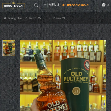
MENU
ĐT 0972.12345.1
0
Trang chủ
Rượu Whisky
Rượu Old Pulteney 21YO