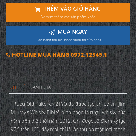
THÊM VÀO GIỎ HÀNG
Và xem thêm các sản phẩm khác
MUA NGAY
Giao hàng tận nơi hoặc nhận tại cửa hàng
HOTLINE MUA HÀNG 0972.12345.1
CHI TIẾT
ĐÁNH GIÁ
- Rượu Old Pulteney 21YO đã được tạp chí uy tín "Jim
Murray's Whisky Bible" bình chọn là rượu whisky của
năm trên thế thới năm 2012. Ghi được số điểm kỷ lục
97,5 trên 100, đây mới chỉ là lần thứ ba một loại mạch