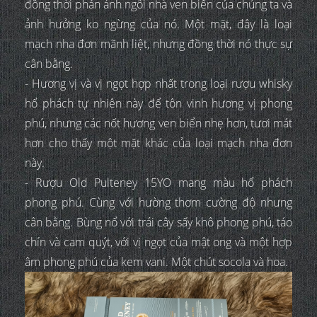
đồng thời phản ánh ngôi nhà ven biển của chúng ta và
ảnh hưởng ko ngừng của nó. Một mặt, đây là loại
mạch nha đơn mãnh liệt, nhưng đồng thời nó thực sự
cân bằng.
- Hương vị và vị ngọt hợp nhất trong loại rượu whisky
hổ phách tự nhiên này để tôn vinh hương vị phong
phú, nhưng các nốt hương ven biển nhẹ hơn, tươi mát
hơn cho thấy một mặt khác của loại mạch nha đơn
này.
- Rượu Old Pulteney 15YO mang màu hổ phách
phong phú. Cùng với hường thơm cường độ nhưng
cân bằng. Bùng nổ với trái cây sấy khô phong phú, táo
chín và cam quýt, với vị ngọt của mật ong và một hợp
âm phong phú của kem vani. Một chút socola và hoa.