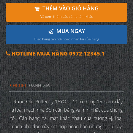
THÊM VÀO GIỎ HÀNG
Và xem thêm các sản phẩm khác
MUA NGAY
Giao hàng tận nơi hoặc nhận tại cửa hàng
HOTLINE MUA HÀNG 0972.12345.1
CHI TIẾT
ĐÁNH GIÁ
- Rượu Old Pulteney 15YO được ủ trong 15 năm, đây
là loại mạch nha đơn cân bằng và mịn nhất của chúng
tôi. Cân bằng hai mặt khác nhau của hương vị, loại
mạch nha đơn này kết hợp hoản hảo những điều này,