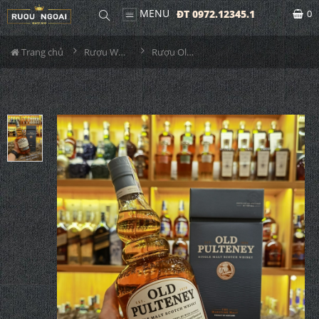
MENU
ĐT 0972.12345.1
0
Trang chủ
Rượu Whisky
Rượu Old Pulteney 15YO