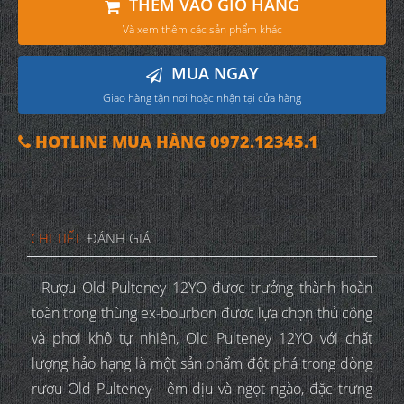
THÊM VÀO GIỎ HÀNG
Và xem thêm các sản phẩm khác
MUA NGAY
Giao hàng tận nơi hoặc nhận tại cửa hàng
HOTLINE MUA HÀNG 0972.12345.1
CHI TIẾT
ĐÁNH GIÁ
- Rượu Old Pulteney 12YO được trưởng thành hoàn
toàn trong thùng ex-bourbon được lựa chọn thủ công
và phơi khô tự nhiên, Old Pulteney 12YO với chất
lượng hảo hạng là một sản phẩm đột phá trong dòng
rượu Old Pulteney - êm dịu và ngọt ngào, đặc trưng