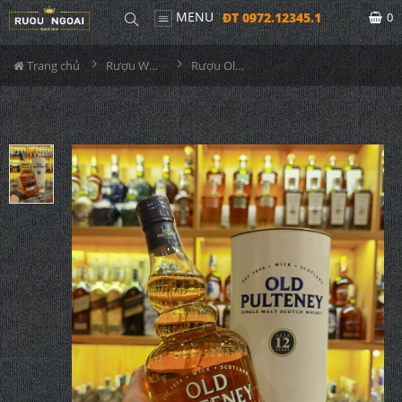
MENU
ĐT 0972.12345.1
0
Trang chủ
Rượu Whisky
Rượu Old Pulteney 12YO