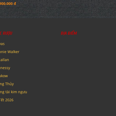
900.000 đ
C RƯỢU
ĐỊA ĐIỂM
vas
nnie Walker
allan
nessy
ukow
ng Thủy
ng tài kim ngưu
Tết 2026