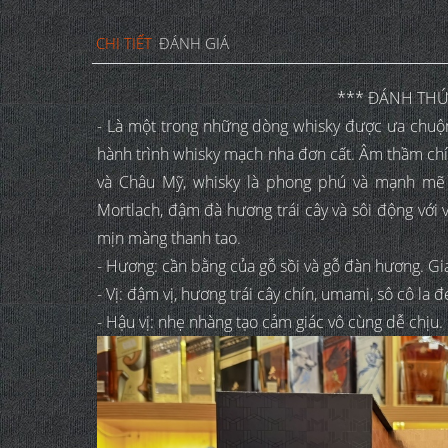
CHI TIẾT
ĐÁNH GIÁ
*** ĐÁNH THỨ
- Là một trong những dòng whisky được ưa chuộn
hành trình whisky mạch nha đơn cất. Âm thầm chí
và Châu Mỹ, whisky là phong phú và mạnh mẽ 
Mortlach, đậm đà hương trái cây và sôi động với 
mịn màng thanh tao.
- Hương: cần bằng của gỗ sồi và gỗ đàn hương. Gi
- Vị: đậm vị, hương trái cây chín, umami, sô cô la đ
- Hậu vị: nhẹ nhàng tạo cảm giác vô cùng dễ chịu.