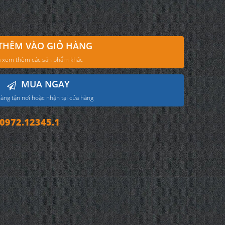
THÊM VÀO GIỎ HÀNG
 xem thêm các sản phẩm khác
MUA NGAY
àng tận nơi hoặc nhận tại cửa hàng
972.12345.1