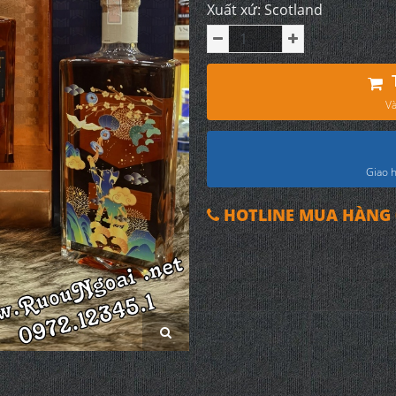
Xuất xứ: Scotland
Và
Giao h
HOTLINE MUA HÀNG 0