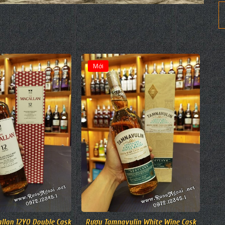
Mới
llan 12YO Double Cask
Rượu Tamnavulin White Wine Cask