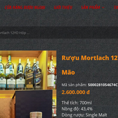
CỬA HÀNG RƯỢU NGOẠI
GIỚI THIỆU
SẢN PHẨM
TI
Rượu Mortlach 12YO Hộp Quà 2023 - Xuân Quý Mão
Rượu Mortlach 12
Mão
Mã sản phẩm:
5000281054674C
2.600.000 đ
Thể tích: 700ml
Nồng độ: 43,4%
Dòng rượu: Single Malt