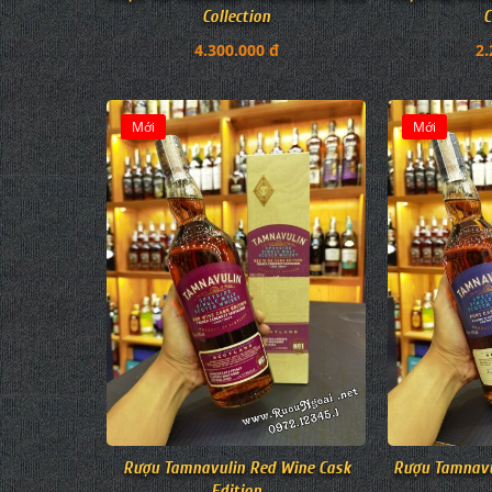
Collection
C
4.300.000 đ
2.
Mới
Mới
Rượu Tamnavulin Red Wine Cask
Rượu Tamnavul
Edition