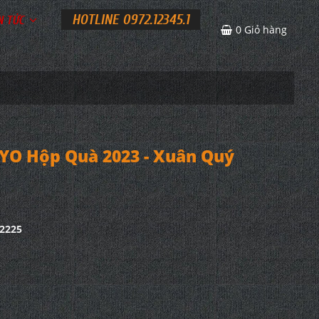
HOTLINE 0972.12345.1
N TỨC
0
Giỏ hàng
YO Hộp Quà 2023 - Xuân Quý
2225