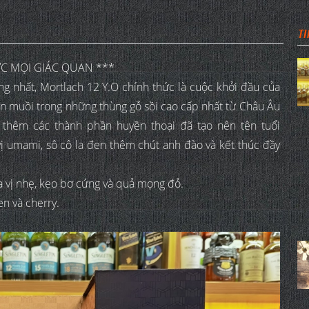
TI
C MỌI GIÁC QUAN ***
g nhất, Mortlach 12 Y.O chính thức là cuộc khởi đầu của
n muồi trong những thùng gỗ sồi cao cấp nhất từ Châu Âu
thêm các thành phần huyền thoại đã tạo nên tên tuổi
vị umami, sô cô la đen thêm chút anh đào và kết thúc đầy
a vị nhẹ, kẹo bơ cứng và quả mọng đỏ.
en và cherry.