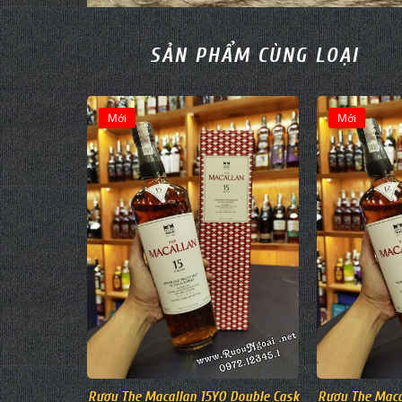
SẢN PHẨM CÙNG LOẠI
Mới
Mới
Rượu The Macallan 15YO Double Cask
Rượu The Maca