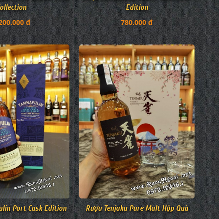
ollection
Edition
200.000 đ
780.000 đ
in Port Cask Edition
Rượu Tenjaku Pure Malt Hộp Quà