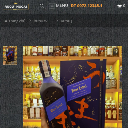
MENU
ĐT 0972.12345.1
0
Trang chủ
Rượu Whisky
Rượu JW Blue Label Elusive Umami