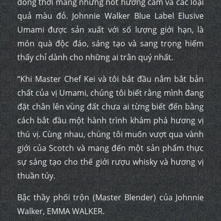
đồng thời mang những nốt hương cam và các loại
quả màu đỏ. Johnnie Walker Blue Label Elusive
Umami được sản xuất với số lượng giới hạn, là
món quà độc đáo, sáng tạo và sang trọng hiếm
thấy chỉ dành cho những ai trân quý nhất.
“Khi Master Chef Kei và tôi bắt đầu nắm bắt bản
chất của vị Umami, chúng tôi biết rằng mình đang
đặt chân lên vùng đất chưa ai từng biết đến bằng
cách bắt đầu một hành trình khám phá hương vị
thú vị. Cùng nhau, chúng tôi muốn vượt qua vành
giới của Scotch và mang đến một sản phẩm thực
sự sáng tạo cho thế giới rượu whisky và hương vị
thuần túy.
Bậc thầy phối trộn (Master Blender) của Johnnie
Walker, EMMA WALKER.