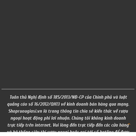
Tuân thủ Nghị định số 185/2013/NĐ-CP của Chính phủ và luật
quảng cáo số 16/2012/QH13 về kinh doanh bán hàng qua mạng.
Shopruougiasi.vn là trang thông tin chia sẻ kiến thức về rượu
ngoại hoạt động phi lơi nhuận. Chúng tôi không kinh doanh
trực tiếp trên internet. Vui lòng đến trực tiếp đến các cửa hàng
và hệ thống siêu thị rượu ngoại hoặc gọi tới số hotline để được