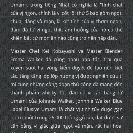
Umami, trong tiếng Nhật có nghĩa là “tinh chất
của vị ngon, chính là vị cốt lõi thứ 5 bao gồm ngọt,
chua, đắng và mặn, là kết tỉnh của vị thơm ngon,
đậm đà từ vị ngọt thịt; âm hưởng của nó có thể
khiến bất cứ món ăn nào cũng trở nên hấp dẫn.
Master Chef Kei Kobayashi và Master Blender
Emma Walker đã cùng nhau hợp tác, trải qua
xuyên suốt hai vòng kiểm duyệt để tạo nên kiệt
tác, tầng tầng lớp lớp hương vị được nghiên cứu tỉ
mỉ cùng những công đoạn thủ công đã mang đến
thành phẩm whisky độc đáo có vị cân bằng từ
Umami của Johnnie Walker. Johnnie Walker Blue
Label Elusive Umami là chất vị tinh túy được gạn
lọc từ một trong 25.000 thùng gỗ sồi, đạt được sự
cân bằng vị giác giữa ngọt và mặn, rất hài hoà,