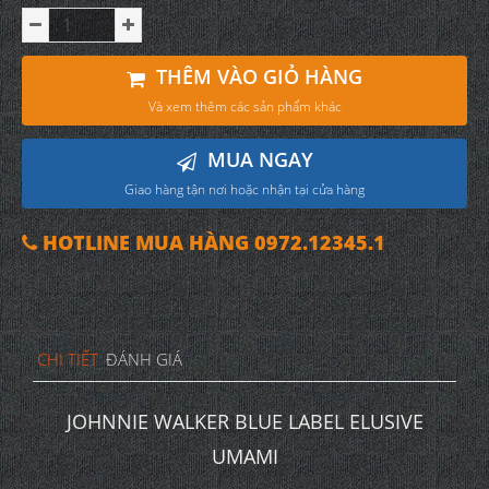
THÊM VÀO GIỎ HÀNG
Và xem thêm các sản phẩm khác
MUA NGAY
Giao hàng tận nơi hoặc nhận tại cửa hàng
HOTLINE MUA HÀNG 0972.12345.1
CHI TIẾT
ĐÁNH GIÁ
JOHNNIE WALKER BLUE LABEL ELUSIVE
UMAMI