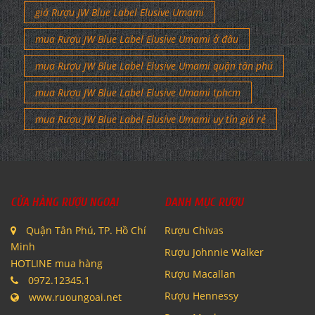
giá Rượu JW Blue Label Elusive Umami
mua Rượu JW Blue Label Elusive Umami ở đâu
mua Rượu JW Blue Label Elusive Umami quận tân phú
mua Rượu JW Blue Label Elusive Umami tphcm
mua Rượu JW Blue Label Elusive Umami uy tín giá rẻ
CỬA HÀNG RƯỢU NGOẠI
DANH MỤC RƯỢU
Quận Tân Phú, TP. Hồ Chí
Rượu Chivas
Minh
Rượu Johnnie Walker
HOTLINE mua hàng
Rượu Macallan
0972.12345.1
Rượu Hennessy
www.ruoungoai.net