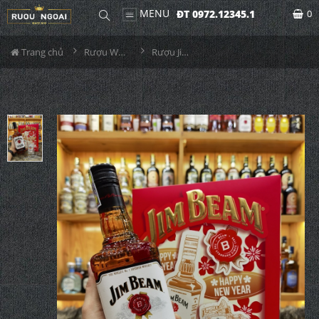
MENU
ĐT 0972.12345.1
0
Trang chủ
Rượu Whisky
Rượu Jim Beam White Hộp Quà 2025