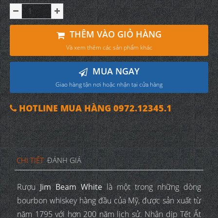
THÊM VÀO GIỎ HÀNG
Và xem thêm các sản phẩm khác
MUA NGAY
Giao hàng tận nơi hoặc nhận tại cửa hàng
HOTLINE MUA HÀNG 0972.12345.1
CHI TIẾT
ĐÁNH GIÁ
Rượu
Jim Beam White
là một trong những dòng
bourbon whiskey hàng đầu của Mỹ, được sản xuất từ
năm 1795 với hơn 200 năm lịch sử. Nhân dịp Tết Ất