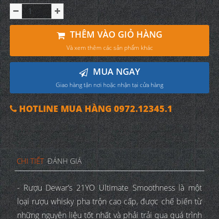
THÊM VÀO GIỎ HÀNG
Và xem thêm các sản phẩm khác
MUA NGAY
Giao hàng tận nơi hoặc nhận tại cửa hàng
HOTLINE MUA HÀNG 0972.12345.1
CHI TIẾT
ĐÁNH GIÁ
- Rượu Dewar’s 21YO Ultimate Smoothness là một
loại rượu whisky pha trộn cao cấp, được chế biến từ
những nguyên liệu tốt nhất và phải trải qua quá trình