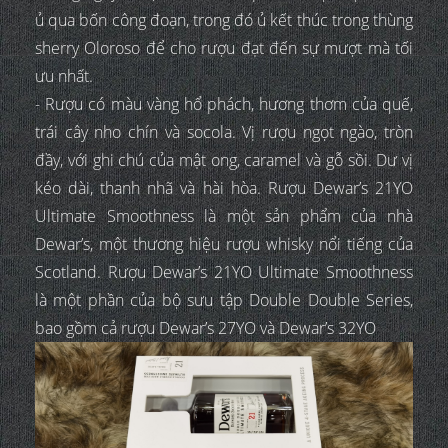
ủ qua bốn công đoạn, trong đó ủ kết thúc trong thùng
sherry Oloroso để cho rượu đạt đến sự mượt mà tối
ưu nhất.
- Rượu có màu vàng hổ phách, hương thơm của quế,
trái cây nho chín và socola. Vị rượu ngọt ngào, tròn
đầy, với ghi chú của mật ong, caramel và gỗ sồi. Dư vị
kéo dài, thanh nhã và hài hòa. Rượu Dewar’s 21YO
Ultimate Smoothness là một sản phẩm của nhà
Dewar’s, một thương hiệu rượu whisky nổi tiếng của
Scotland. Rượu Dewar’s 21YO Ultimate Smoothness
là một phần của bộ sưu tập Double Double Series,
bao gồm cả rượu Dewar’s 27YO và Dewar’s 32YO