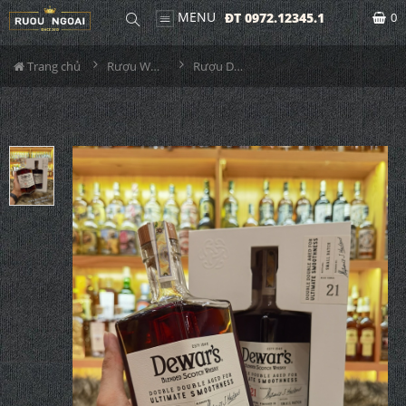
MENU
ĐT 0972.12345.1
0
Trang chủ
Rượu Whisky
Rượu Dewars 21YO Utimate Smoothness