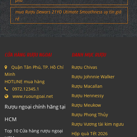
phú
mua Rượu Dewars 21YO Utimate Smoothness uy tín giá
rẻ
CỬA HÀNG RƯỢU NGOẠI
DANH MỤC RƯỢU
Quận Tân Phú, TP. Hồ Chí
Rượu Chivas
Minh
Rượu Johnnie Walker
HOTLINE mua hàng
Rượu Macallan
0972.12345.1
Rượu Hennessy
www.ruoungoai.net
Rượu Meukow
Rượu ngoại chính hãng tại
Rượu Phong Thủy
HCM
Rượu Vương tài kim ngưu
Top 10 Cửa hàng rượu ngoại
Hộp quà Tết 2026