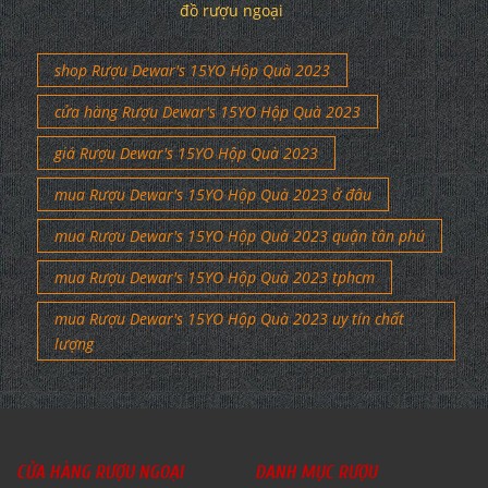
đồ rượu ngoại
shop Rượu Dewar's 15YO Hộp Quà 2023
cửa hàng Rượu Dewar's 15YO Hộp Quà 2023
giá Rượu Dewar's 15YO Hộp Quà 2023
mua Rượu Dewar's 15YO Hộp Quà 2023 ở đâu
mua Rượu Dewar's 15YO Hộp Quà 2023 quận tân phú
mua Rượu Dewar's 15YO Hộp Quà 2023 tphcm
mua Rượu Dewar's 15YO Hộp Quà 2023 uy tín chất
lượng
CỬA HÀNG RƯỢU NGOẠI
DANH MỤC RƯỢU