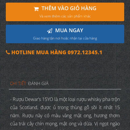
THÊM VÀO GIỎ HÀNG
Và xem thêm các sản phẩm khác
MUA NGAY
Giao hàng tận nơi hoặc nhận tại cửa hàng
HOTLINE MUA HÀNG 0972.12345.1
CHI TIẾT
ĐÁNH GIÁ
- Rượu Dewar’s 15YO là một loại rượu whisky pha trộn
của Scotland, được ủ trong thùng gỗ sồi ít nhất 15
năm. Rượu này có màu vàng mật ong, hương thơm
của trái cây chín mọng, mật ong và dừa. Vị ngọt ngào