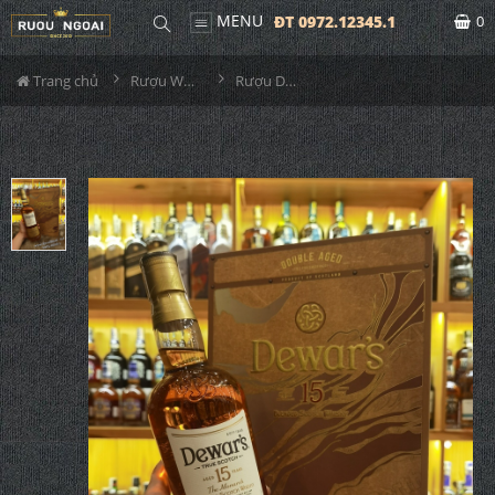
MENU
ĐT 0972.12345.1
0
Trang chủ
Rượu Whisky
Rượu Dewar's 15YO Hộp Quà