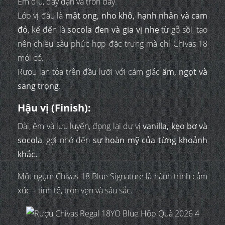
Êm dịu, dày dặn và tròn đầy.
Lớp vị đầu là
mật ong, nho khô, hạnh nhân và cam
đỏ
, kế đến là
socola đen và gia vị nhẹ
từ gỗ sồi, tạo
nên chiều sâu phức hợp đặc trưng mà chỉ Chivas 18
mới có.
Rượu lan tỏa trên đầu lưỡi với cảm giác
ấm, ngọt và
sang trọng
.
Hậu vị (Finish):
Dài, êm và lưu luyến, đọng lại dư vị
vanilla, kẹo bơ và
socola
, gợi nhớ đến
sự hoàn mỹ của từng khoảnh
khắc.
Một ngụm Chivas 18 Blue Signature là hành trình cảm
xúc – tinh tế, trọn vẹn và sâu sắc.