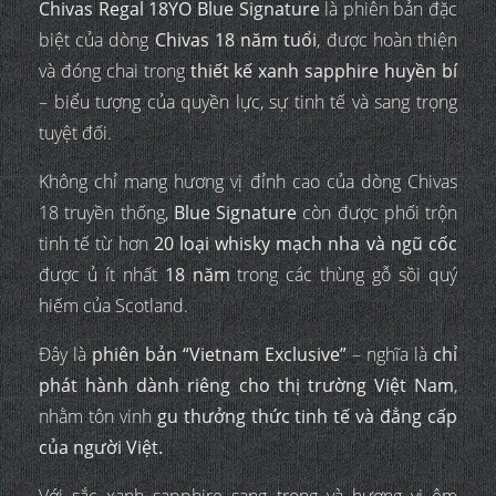
Chivas Regal 18YO Blue Signature
là phiên bản đặc
biệt của dòng
Chivas 18 năm tuổi
, được hoàn thiện
và đóng chai trong
thiết kế xanh sapphire huyền bí
– biểu tượng của quyền lực, sự tinh tế và sang trọng
tuyệt đối.
Không chỉ mang hương vị đỉnh cao của dòng Chivas
18 truyền thống,
Blue Signature
còn được phối trộn
tinh tế từ hơn
20 loại whisky mạch nha và ngũ cốc
được ủ ít nhất
18 năm
trong các thùng gỗ sồi quý
hiếm của Scotland.
Đây là
phiên bản “Vietnam Exclusive”
– nghĩa là
chỉ
phát hành dành riêng cho thị trường Việt Nam
,
nhằm tôn vinh
gu thưởng thức tinh tế và đẳng cấp
của người Việt.