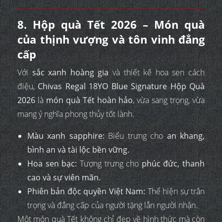
8. Hộp quà Tết 2026 – Món quà
của thịnh vượng và tôn vinh đẳng
cấp
Với
sắc xanh hoàng gia
và thiết kế hoa sen cách
điệu,
Chivas Regal 18YO Blue Signature Hộp Quà
2026
là
món quà Tết hoàn hảo
, vừa sang trọng, vừa
mang ý nghĩa phong thủy tốt lành.
Màu xanh sapphire:
Biểu trưng cho
an khang,
bình an và tài lộc bền vững.
Hoa sen bạc:
Tượng trưng cho
phúc đức, thanh
cao và sự viên mãn.
Phiên bản độc quyền Việt Nam:
Thể hiện sự trân
trọng và đẳng cấp của người tặng lẫn người nhận.
Một món quà Tết không chỉ đẹp về hình thức mà còn