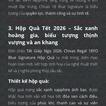
Với sắc xanh sapphire sang trọng và hương vị êm
mượt đặc trưng, Chivas 18 Blue Signature là biểu
tượng của
quyền lực, thành công và sự tinh tế.
3. Hộp Quà Tết 2026 – Sắc xanh
hoàng gia, biểu tượng thịnh
vượng và an khang
Đón chào
Tết Giáp Ngọ 2026
,
Chivas Regal 18YO
Blue Signature Hộp Quà
ra mắt trong diện mạo
hoàn toàn mới, kết hợp tinh hoa của nghệ thuật thiết
kế và ý nghĩa phong thủy sâu sắc.
Thiết kế hộp quà:
Hộp quà mang
sắc xanh sapphire ánh bạc
, được
khắc họa tinh xảo với họa tiết
đóa sen cách điệu
,
biểu tượng của
phúc khí, thanh cao và sự viên