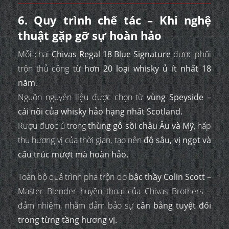
6. Quy trình chế tác – Khi nghệ
thuật gặp gỡ sự hoàn hảo
Mỗi chai
Chivas Regal 18 Blue Signature
được phối
trộn thủ công từ
hơn 20 loại whisky ủ ít nhất 18
năm
.
Nguồn nguyên liệu được chọn từ
vùng Speyside –
cái nôi của whisky hảo hạng nhất Scotland.
Rượu được ủ trong
thùng gỗ sồi châu Âu và Mỹ
, hấp
thu hương vị của thời gian, tạo nên
độ sâu, vị ngọt và
cấu trúc mượt mà hoàn hảo.
Toàn bộ quá trình pha trộn do
bậc thầy Colin Scott
–
Master Blender huyền thoại của Chivas Brothers –
đảm nhiệm, nhằm đảm bảo sự
cân bằng tuyệt đối
trong từng tầng hương vị.