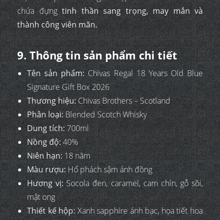
chứa đựng
tinh thần sang trọng, may mắn và
thành công viên mãn.
9. Thông tin sản phẩm chi tiết
Tên sản phẩm:
Chivas Regal 18 Years Old Blue
Signature Gift Box 2026
Thương hiệu:
Chivas Brothers – Scotland
Phân loại:
Blended Scotch Whisky
Dung tích:
700ml
Nồng độ:
40%
Niên hạn:
18 năm
Màu rượu:
Hổ phách sậm ánh đồng
Hương vị:
Socola đen, caramel, cam chín, gỗ sồi,
mật ong
Thiết kế hộp:
Xanh sapphire ánh bạc, họa tiết hoa