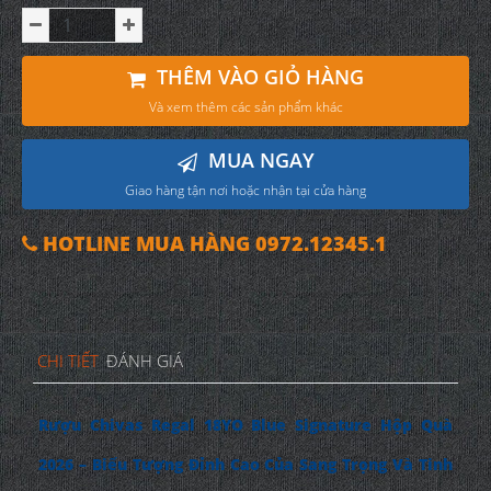
THÊM VÀO GIỎ HÀNG
Và xem thêm các sản phẩm khác
MUA NGAY
Giao hàng tận nơi hoặc nhận tại cửa hàng
HOTLINE MUA HÀNG 0972.12345.1
CHI TIẾT
ĐÁNH GIÁ
Rượu Chivas Regal 18YO Blue Signature Hộp Quà
2026 – Biểu Tượng Đỉnh Cao Của Sang Trọng Và Tinh