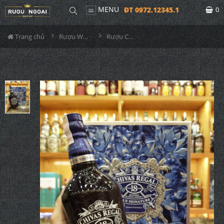
MENU
ĐT 0972.12345.1
0
Trang chủ
Rượu Whisky
Rượu Chivas Regal 18YO Blue Hộp Quà 2026