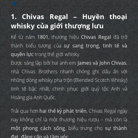
Tế
1. Chivas Regal – Huyền thoại
whisky của giới thượng lưu
Kể từ năm
1801
, thương hiệu
Chivas Regal
đã trở
thành biểu tượng của
sự sang trọng, tinh tế và
quyền lực
trong thế giới whisky.
Được sáng lập bởi hai anh em
James và John Chivas
,
nhà Chivas Brothers nhanh chóng ghi dấu ấn với
những dòng whisky pha trộn (Blended Scotch Whisky)
tinh tế bậc nhất, chinh phục giới quý tộc Anh và
Hoàng gia Anh Quốc.
Trải qua hơn
hai thế kỷ phát triển
, Chivas Regal ngày
nay không chỉ là một thương hiệu rượu – mà còn là
một phong cách sống
, biểu trưng cho
sự thành
đạt, đẳng cấp và tầm vóc.