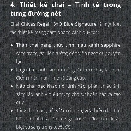
4. Thiết kế chai – Tinh tế trong
từng đường nét
Chai
Chivas Regal 18YO Blue Signature
là một kiệt
tác thiết kế mang đậm phong cách quý tộc:
Thân chai bằng thủy tinh màu xanh sapphire
sang trọng, gợi liên tưởng đến viên ngọc quý quyền
lực.
Logo bạc ánh kim
in nổi giữa thân chai, tạo nên
điểm nhấn mạnh mẽ và đẳng cấp.
Nắp chai bạc khắc nổi tinh xảo
, phản chiếu ánh
sáng lấp lánh – biểu trưng cho sự hoàn hảo và cao
quý.
Tổng thể mang nét
vừa cổ điển, vừa hiện đại
, thể
hiện rõ tinh thần “blue signature” – độc bản, khác
biệt và sang trọng tuyệt đối.