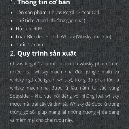
1.
Thông tin cơ bản
Tên sản phẩm
: Chivas Regal 12 Year Old
Thể tích
: 700ml (thường gặp nhất)
Độ cồn
: 40%
Loại
: Blended Scotch Whisky (Whisky pha trộn)
Tuổi
: 12 năm
2.
Quy trình sản xuất
Chivas Regal 12 là một loại rượu whisky pha trộn từ
nhiều loại whisky mạch nha đơn (single malt) và
whisky ngũ cốc (grain whisky), trong đó phần lớn là
whisky mạch nha được ủ lâu năm từ các vùng
Speyside – khu vực nổi tiếng với những loại whisky
mượt mà, trái cây và tinh tế. Whisky đã được ủ trong
thùng gỗ sồi, giúp mang lại những hương vị đa dạng
và mềm mại cho chai rượu này.