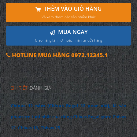
THÊM VÀO GIỎ HÀNG
Và xem thêm các sản phẩm khác
MUA NGAY
Giao hàng tận nơi hoặc nhận tại cửa hàng
HOTLINE MUA HÀNG 0972.12345.1
CHI TIẾT
ĐÁNH GIÁ
Chivas 12 năm
(Chivas Regal 12 year old),
là sản
phẩm trẻ tuổi nhất của dòng Chivas Regal gồm: Chivas
12, Chivas 18, Chivas 25.