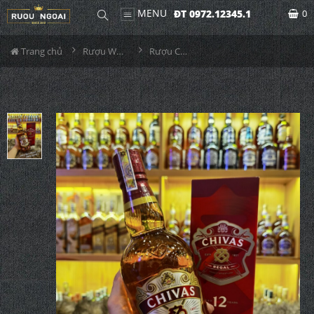
MENU
ĐT 0972.12345.1
0
Trang chủ
Rượu Whisky
Rượu Chivas Regal 12YO