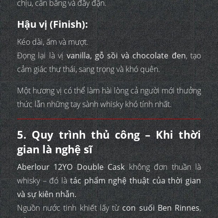
chịu, cân bằng và đầy đặn.
Hậu vị (Finish):
Kéo dài, ấm và mượt.
Đọng lại là vị
vanilla, gỗ sồi và chocolate đen
, tạo
cảm giác thư thái, sang trọng và khó quên.
Một hương vị có thể làm hài lòng cả người mới thưởng
thức lẫn những tay sành whisky khó tính nhất.
5. Quy trình thủ công – Khi thời
gian là nghệ sĩ
Aberlour 12YO Double Cask
không đơn thuần là
whisky – đó là
tác phẩm nghệ thuật của thời gian
và sự kiên nhẫn.
Nguồn nước tinh khiết lấy từ
con suối Ben Rinnes
,