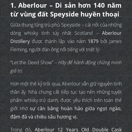
1. Aberlour – Di sản hơn 140 năm
từ vùng đất Speyside huyền thoại
Giữa thung lũng trù phú Speyside – cái nôi của những
dòng whisky tinh túy nhất Scotland –
Aberlour
Distillery
được thành lập vào năm
1879
bởi James
Fleming, người đàn ông nổi tiếng với triết lý:
“Let the Deed Show” –
Hãy để hành động chứng minh
giá trị.
Hơn một thế kỷ trôi qua, Aberlour vẫn giữ nguyên tinh
thần ấy. Nhà chưng cất tiếp tục tạo nên những tuyệt
phẩm whisky trứ danh, được yêu thích trên toàn thế
giới nhờ
sự cân bằng hoàn hảo giữa ngọt ngào,
đậm đà và chiều sâu hương vị.
Trong đó,
Aberlour 12 Years Old Double Cask