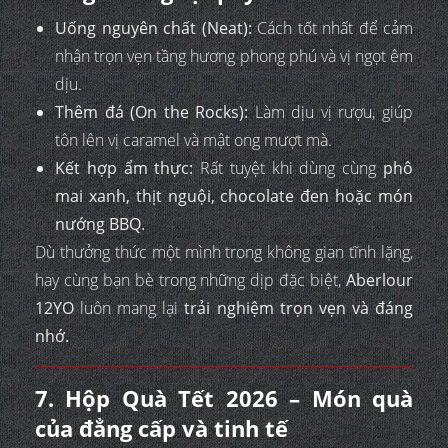
Uống nguyên chất (Neat):
Cách tốt nhất để cảm
nhận trọn vẹn tầng hương phong phú và vị ngọt êm
dịu.
Thêm đá (On the Rocks):
Làm dịu vị rượu, giúp
tôn lên vị caramel và mật ong mượt mà.
Kết hợp ẩm thực:
Rất tuyệt khi dùng cùng
phô
mai xanh, thịt nguội, chocolate đen hoặc món
nướng BBQ.
Dù thưởng thức một mình trong không gian tĩnh lặng,
hay cùng bạn bè trong những dịp đặc biệt,
Aberlour
12YO
luôn mang lại
trải nghiệm trọn vẹn và đáng
nhớ.
7. Hộp Quà Tết 2026 – Món quà
của đẳng cấp và tinh tế