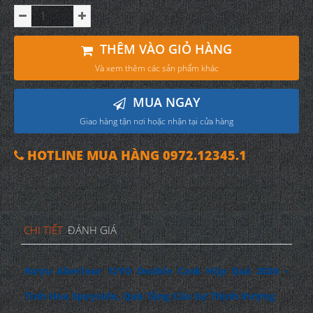
THÊM VÀO GIỎ HÀNG
Và xem thêm các sản phẩm khác
MUA NGAY
Giao hàng tận nơi hoặc nhận tại cửa hàng
HOTLINE MUA HÀNG 0972.12345.1
CHI TIẾT
ĐÁNH GIÁ
Rượu Aberlour 12YO Double Cask Hộp Quà 2026 –
Tinh Hoa Speyside, Quà Tặng Của Sự Thịnh Vượng