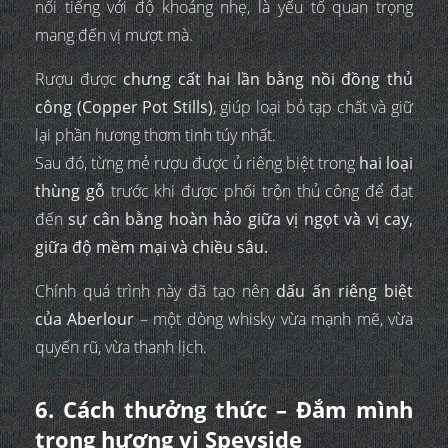
nổi tiếng với độ khoáng nhẹ, là yếu tố quan trọng
mang đến vị mượt mà.
Rượu được
chưng cất hai lần bằng nồi đồng thủ
công (Copper Pot Stills)
, giúp loại bỏ tạp chất và giữ
lại phần hương thơm tinh túy nhất.
Sau đó, từng mẻ rượu được ủ riêng biệt trong
hai loại
thùng gỗ
trước khi được phối trộn thủ công để đạt
đến
sự cân bằng hoàn hảo giữa vị ngọt và vị cay,
giữa độ mềm mại và chiều sâu.
Chính quá trình này đã tạo nên
dấu ấn riêng biệt
của Aberlour
– một dòng whisky vừa mạnh mẽ, vừa
quyến rũ, vừa thanh lịch.
6. Cách thưởng thức – Đắm mình
trong hương vị Speyside