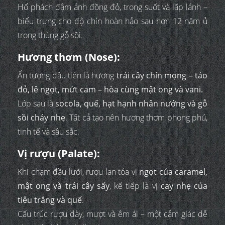
Hổ phách đậm ánh đồng đỏ, trong suốt và lấp lánh –
biểu trưng cho độ chín hoàn hảo sau hơn 12 năm ủ
trong thùng gỗ sồi.
Hương thơm (Nose):
Ấn tượng đầu tiên là hương
trái cây chín mọng – táo
đỏ, lê ngọt, mứt cam – hòa cùng mật ong và vani.
Lớp sau là
socola, quế, hạt hạnh nhân nướng và gỗ
sồi cháy nhẹ
. Tất cả tạo nên hương thơm phong phú,
tinh tế và sâu sắc.
Vị rượu (Palate):
Khi chạm đầu lưỡi, rượu lan tỏa vị
ngọt của caramel,
mật ong và trái cây sấy
, kế tiếp là vị
cay nhẹ của
tiêu trắng và quế
.
Cấu trúc rượu dày, mượt và êm ái – một cảm giác dễ