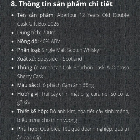
8. Thông tin sản phẩm chi tiết
Tên sản phẩm:
Aberlour 12 Years Old Double
Cask Gift Box 2026
Dung tích:
700ml
Nồng độ:
40% ABV
Phân loại:
Single Malt Scotch Whisky
Xuất xứ:
Speyside – Scotland
Thùng ủ:
American Oak Bourbon Cask & Oloroso
Sherry Cask
Màu sắc:
Hổ phách đậm ánh đồng
Hương vị:
Trái cây chín, mật ong, caramel, sô-cô-la,
gỗ sồi
Thiết kế hộp:
Đỏ ánh kim, họa tiết cây sinh mệnh,
biểu trưng cho thịnh vượng
Phù hợp:
Quà biếu Tết, quà doanh nghiệp, quà tri
ân cao cấp