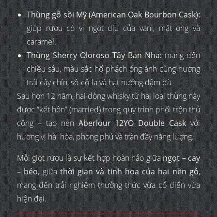
Thùng gỗ sồi Mỹ (American Oak Bourbon Cask):
giúp rượu có vị ngọt dịu của vani, mật ong và
caramel.
Thùng Sherry Oloroso Tây Ban Nha:
mang đến
chiều sâu, màu sắc hổ phách óng ánh cùng hương
trái cây chín, sô-cô-la và hạt nướng đậm đà.
Sau hơn 12 năm, hai dòng whisky từ hai loại thùng này
được “kết hôn” (married) trong quy trình phối trộn thủ
công – tạo nên
Aberlour 12YO Double Cask
với
hương vị hài hòa, phong phú và tràn đầy năng lượng.
Mỗi giọt rượu là sự kết hợp hoàn hảo giữa
ngọt – cay
– béo
, giữa
thời gian và tinh hoa của hai nền gỗ
,
mang đến trải nghiệm thưởng thức vừa cổ điển vừa
hiện đại.