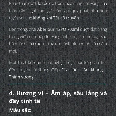
Phần thân dưới là sắc đỏ trầm, hòa cùng ánh vàng của
thân cây – gợi cảm giác ấm áp, quý phái, phù hợp
tuyệt vời cho
không khí Tết cổ truyền
.
Bên trong, chai
Aberlour 12YO 700ml
được đặt trang
trọng giữa nền hộp lót vàng ánh kim, làm nổi bật sắc
hổ phách của rượu – tựa như ánh bình minh của năm
mới.
Một thiết kế đậm chất nghệ thuật, nơi từng chi tiết
đều truyền tải thông điệp
“Tài lộc – An khang –
Thịnh vượng.”
4. Hương vị – Ấm áp, sâu lắng và
đầy tinh tế
Màu sắc: