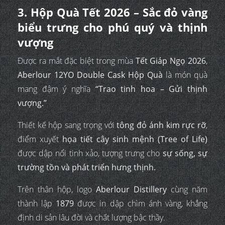
3. Hộp Quà Tết 2026 – Sắc đỏ vàng
biểu trưng cho phú quý và thịnh
vượng
Được ra mắt đặc biệt trong mùa
Tết Giáp Ngọ 2026
,
Aberlour 12YO Double Cask Hộp Quà
là món quà
mang đậm ý nghĩa
“Trao tinh hoa – Gửi thịnh
vượng.”
Thiết kế hộp sang trọng với
tông đỏ ánh kim rực rỡ
,
điểm xuyết
họa tiết cây sinh mệnh (Tree of Life)
được dập nổi tinh xảo, tượng trưng cho
sự sống, sự
trường tồn và phát triển hưng thịnh.
Trên thân hộp, logo
Aberlour Distillery
cùng năm
thành lập
1879
được in dập chìm ánh vàng, khẳng
định di sản lâu đời và chất lượng bậc thầy.