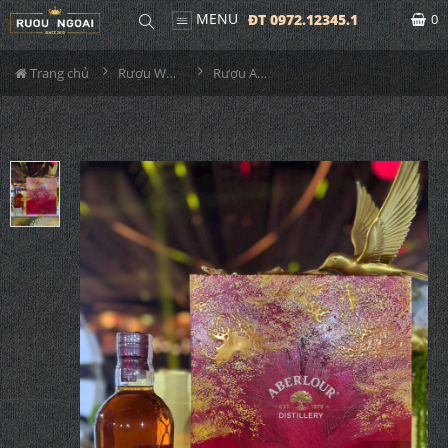
MENU
ĐT 0972.12345.1
0
Trang chủ
Rượu Whisky
Rượu Aberlour 12YO Double Cask Hộp Quà 2026