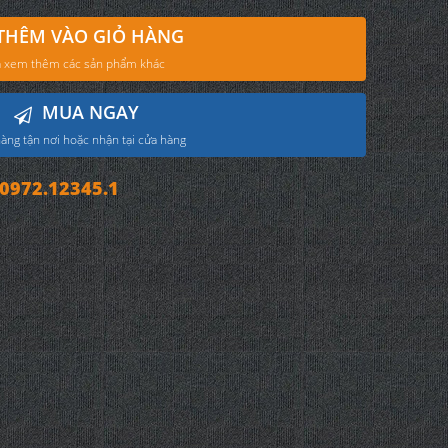
THÊM VÀO GIỎ HÀNG
 xem thêm các sản phẩm khác
MUA NGAY
àng tận nơi hoặc nhận tại cửa hàng
972.12345.1