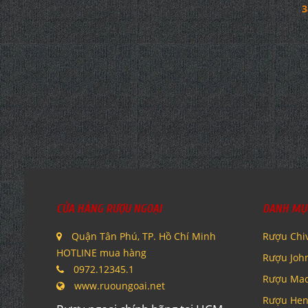
Rượu Vang P
Rượu Vang Château De Tholomies La
Costantino Pin
Chapelle Minervois La Livinière
1.500.000 đ
3
CỬA HÀNG RƯỢU NGOẠI
DANH MỤ
Quận Tân Phú, TP. Hồ Chí Minh
Rượu Chi
HOTLINE mua hàng
Rượu Joh
0972.12345.1
Rượu Mac
www.ruoungoai.net