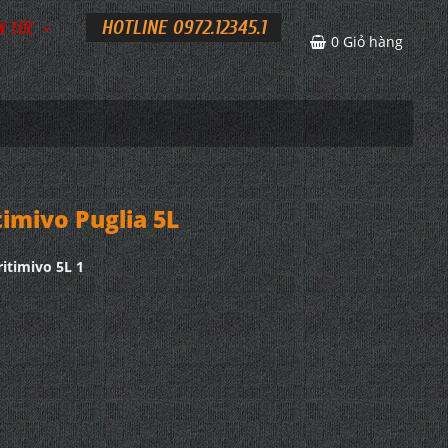
HOTLINE 0972.12345.1
N TỨC
0
Giỏ hàng
imivo Puglia 5L
itimivo 5L 1