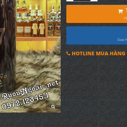
Và
Giao h
HOTLINE MUA HÀNG 0