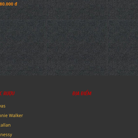
irovano Collezione
ot Grigio Delle Venezie
DOC
80.000 đ
C RƯỢU
ĐỊA ĐIỂM
vas
nnie Walker
allan