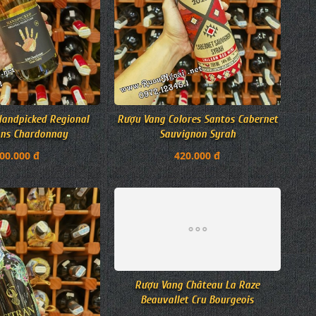
andpicked Regional
Rượu Vang Colores Santos Cabernet
ons Chardonnay
Sauvignon Syrah
00.000 đ
420.000 đ