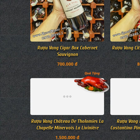
Rượu Vang Cigar Box Cabernet
Rượu Vang Cit
Sauvignon
700.000 đ
8