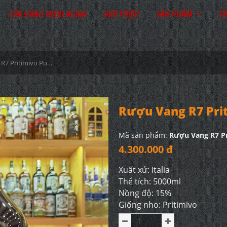
CỬA HÀNG RƯỢU NGOẠI
GIỚI THIỆU
SẢN PHẨM
TI
Rượu Vang R7 Pritimivo Puglia 5L
Rượu Vang R7 Prit
Mã sản phẩm:
Rượu Vang R7 Pr
4.300.000 đ
Xuất xứ: Italia
Thể tích: 5000ml
Nồng độ: 15%
Giống nho: Pritimivo