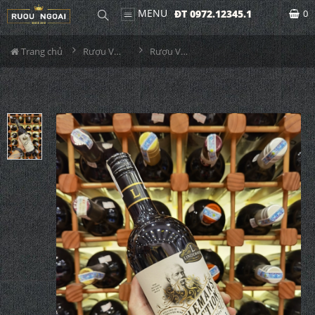
MENU
ĐT 0972.12345.1
0
Trang chủ
Rượu Vang
Rượu Vang Lindeman's Gentleman's Collection No5 Shiraz