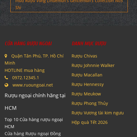
mua Rượu Vang Lindeman's Gentleman's Collection No5
Shi
CỬA HÀNG RƯỢU NGOẠI
DANH MỤC RƯỢU
Quận Tân Phú, TP. Hồ Chí
Rượu Chivas
Minh
Rượu Johnnie Walker
HOTLINE mua hàng
Rượu Macallan
0972.12345.1
Rượu Hennessy
www.ruoungoai.net
Rượu Meukow
Rượu ngoại chính hãng tại
Rượu Phong Thủy
HCM
Rượu Vương tài kim ngưu
Top 10 Cửa hàng rượu ngoại
Hộp quà Tết 2026
HCM
Cửa hàng Rượu ngoại Đồng