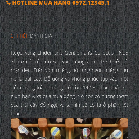
HOTLINE MUA HÀNG 0972.12345.1
CHI TIẾT
ĐÁNH GIÁ
Rượu vang Lindeman’s Gentleman’s Collection No5
Shiraz có màu đỏ sâu với hương vị của BBQ tiêu và
mận đen. Trên vòm miệng, nó cũng ngon miệng như
nó là trái cây. Dễ uống và không phức tạp vào một
đêm trong tuần - nồng độ cồn 14.5% chắc chắn sẽ
giúp bạn vượt qua mùa đông. Nó còn có hương thơm
của trái cây đỏ ngọt và tannin sô cô la ở phần kết
thúc.