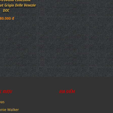
irovano Collezione
ot Grigio Delle Venezie
DOC
80.000 đ
C RƯỢU
ĐỊA ĐIỂM
vas