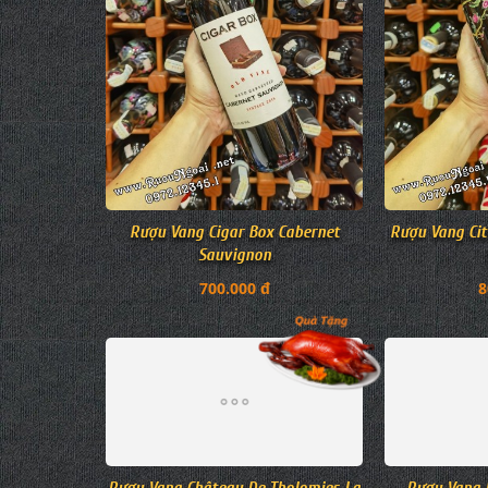
Rượu Vang Cigar Box Cabernet
Rượu Vang Cit
Sauvignon
700.000 đ
8