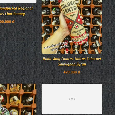
andpicked Regional
Rượu Vang Colores Santos Cabernet
ons Chardonnay
Sauvignon Syrah
00.000 đ
420.000 đ