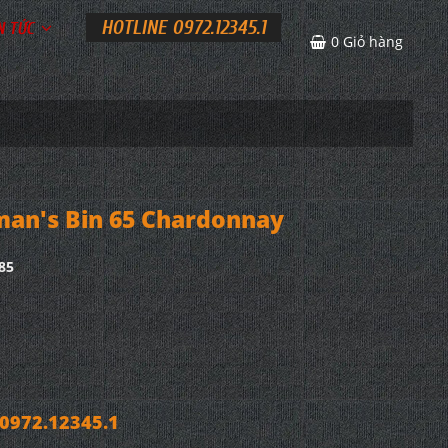
HOTLINE 0972.12345.1
N TỨC
0
Giỏ hàng
an's Bin 65 Chardonnay
85
972.12345.1