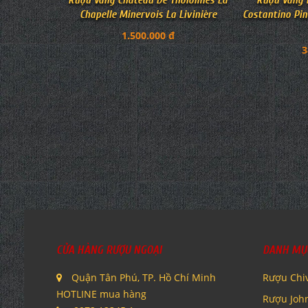
Rượu Vang P
Rượu Vang Château De Tholomies La
Costantino Pin
Chapelle Minervois La Livinière
1.500.000 đ
3
CỬA HÀNG RƯỢU NGOẠI
DANH MỤ
Quận Tân Phú, TP. Hồ Chí Minh
Rượu Chi
HOTLINE mua hàng