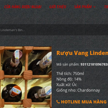
CỬA HÀNG RƯỢU NGOẠI
GIỚI THIỆU
SẢN PHẨM
TI
Rượu Vang Lindeman's Bin 65 Chardonnay
Rượu Vang Lindem
Mã sản phẩm:
93112181096783
Thể tích: 750ml
Nồng độ: 14%
Xuất xứ: Úc
Giống nho: Chardonnay
HOTLINE MUA HÀNG 0